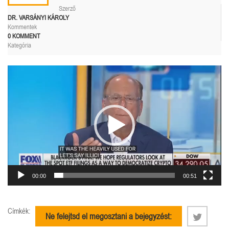
Szerző
DR. VARSÁNYI KÁROLY
Kommentek
0 KOMMENT
Kategória
Videólejátszó
00:00
00:51
Címkék:
Ne felejtsd el megosztani a bejegyzést: