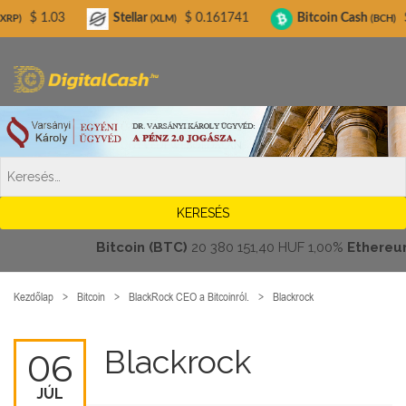
Digitalcash.hu
3
Stellar
$ 0.161741
Bitcoin Cash
$ 215.95
(XLM)
(BCH)
Bitcoin (BTC)
20 380 151,40 HUF
1,00%
Ethereum (E
Kezdőlap
Bitcoin
BlackRock CEO a Bitcoinról.
Blackrock
Blackrock
06
JÚL