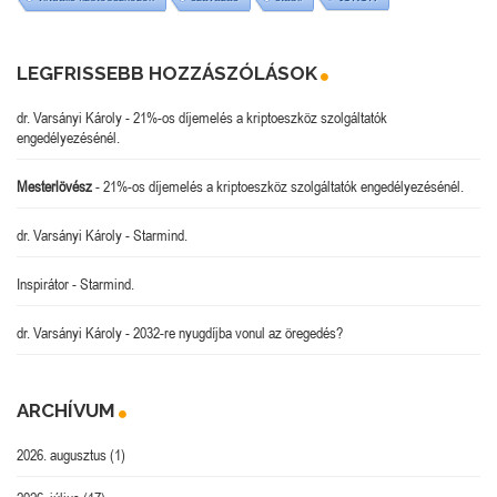
LEGFRISSEBB HOZZÁSZÓLÁSOK
dr. Varsányi Károly
-
21%-os díjemelés a kriptoeszköz szolgáltatók
engedélyezésénél.
Mesterlövész
-
21%-os díjemelés a kriptoeszköz szolgáltatók engedélyezésénél.
dr. Varsányi Károly
-
Starmind.
Inspirátor
-
Starmind.
dr. Varsányi Károly
-
2032-re nyugdíjba vonul az öregedés?
ARCHÍVUM
2026. augusztus
(1)