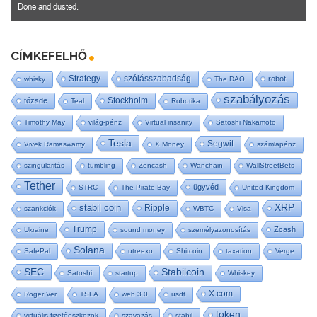
Done and dusted.
CÍMKEFELHŐ
Strategy
szólásszabadság
robot
whisky
The DAO
szabályozás
Stockholm
tőzsde
Teal
Robotika
Timothy May
világ-pénz
Virtual insanity
Satoshi Nakamoto
Tesla
Segwit
Vivek Ramaswamy
X Money
számlapénz
szingularitás
tumbling
Zencash
Wanchain
WallStreetBets
Tether
ügyvéd
STRC
The Pirate Bay
United Kingdom
stabil coin
XRP
Ripple
szankciók
WBTC
Visa
Trump
Zcash
Ukraine
sound money
személyazonosítás
Solana
SafePal
utreexo
Shitcoin
taxation
Verge
SEC
Stabilcoin
Satoshi
startup
Whiskey
X.com
Roger Ver
TSLA
web 3.0
usdt
token
virtuális fizetőeszközök
szavazás
stabil