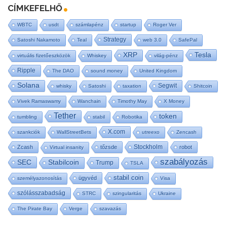
CÍMKEFELHŐ
WBTC
usdt
számlapénz
startup
Roger Ver
Strategy
Satoshi Nakamoto
Teal
web 3.0
SafePal
Tesla
XRP
virtuális fizetőeszközök
Whiskey
világ-pénz
Ripple
The DAO
sound money
United Kingdom
Solana
Segwit
whisky
Satoshi
taxation
Shitcoin
Vivek Ramaswamy
Wanchain
Timothy May
X Money
Tether
token
tumbling
stabil
Robotika
X.com
szankciók
WallStreetBets
utreexo
Zencash
Stockholm
Zcash
tőzsde
robot
Virtual insanity
szabályozás
SEC
Stabilcoin
Trump
TSLA
stabil coin
ügyvéd
személyazonosítás
Visa
szólásszabadság
STRC
szingularitás
Ukraine
The Pirate Bay
Verge
szavazás