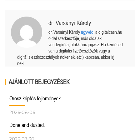
dr. Varsányi Károly
dr. Varsányi Károly
ügyvéd
, a digitalcash.hu
oldal szerkesztője, más oldalak
vendégírója, blokklánc jogász. Ha kérdésed
van a digitális fizetőeszközök vagy a
digitális eszközosztályok (tokenek, etc.) kapcsán, akkor írj
neki.
AJÁNLOTT BEJEGYZÉSEK
Orosz kriptós fejlemények.
2026-08-06
Done and dusted.
2026-07-30