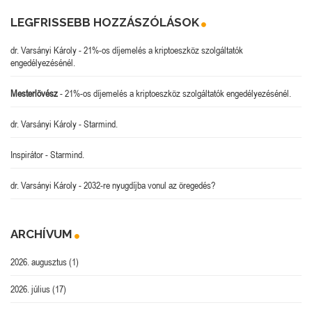
LEGFRISSEBB HOZZÁSZÓLÁSOK
dr. Varsányi Károly
-
21%-os díjemelés a kriptoeszköz szolgáltatók
engedélyezésénél.
Mesterlövész
-
21%-os díjemelés a kriptoeszköz szolgáltatók engedélyezésénél.
dr. Varsányi Károly
-
Starmind.
Inspirátor
-
Starmind.
dr. Varsányi Károly
-
2032-re nyugdíjba vonul az öregedés?
ARCHÍVUM
2026. augusztus
(1)
2026. július
(17)