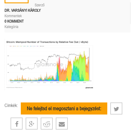
Szerző
DR. VARSÁNYI KÁROLY
Kommentek
0 KOMMENT
Kategória
Címkék:
Ne felejtsd el megosztani a bejegyzést: