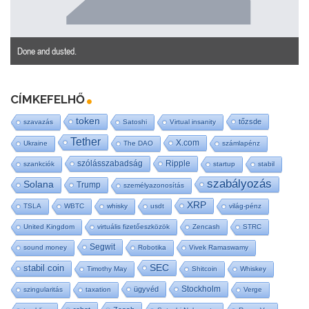
Done and dusted.
CÍMKEFELHŐ
token
tőzsde
szavazás
Satoshi
Virtual insanity
Tether
X.com
Ukraine
The DAO
számlapénz
szólásszabadság
Ripple
szankciók
startup
stabil
szabályozás
Solana
Trump
személyazonosítás
XRP
TSLA
WBTC
whisky
usdt
világ-pénz
United Kingdom
virtuális fizetőeszközök
Zencash
STRC
Segwit
sound money
Robotika
Vivek Ramaswamy
SEC
stabil coin
Timothy May
Shitcoin
Whiskey
Stockholm
ügyvéd
szingularitás
taxation
Verge