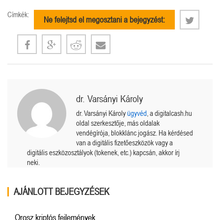
Címkék:
Ne felejtsd el megosztani a bejegyzést:
dr. Varsányi Károly
dr. Varsányi Károly
ügyvéd
, a digitalcash.hu
oldal szerkesztője, más oldalak
vendégírója, blokklánc jogász. Ha kérdésed
van a digitális fizetőeszközök vagy a
digitális eszközosztályok (tokenek, etc.) kapcsán, akkor írj
neki.
AJÁNLOTT BEJEGYZÉSEK
Orosz kriptós fejlemények.