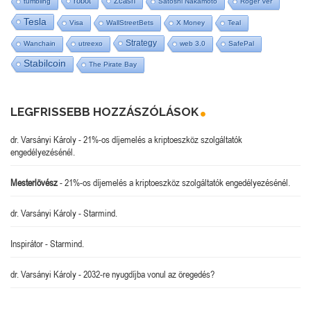
robot
Zcash
tumbling
Satoshi Nakamoto
Roger Ver
Tesla
Visa
WallStreetBets
X Money
Teal
Strategy
Wanchain
utreexo
web 3.0
SafePal
Stabilcoin
The Pirate Bay
LEGFRISSEBB HOZZÁSZÓLÁSOK
dr. Varsányi Károly
-
21%-os díjemelés a kriptoeszköz szolgáltatók
engedélyezésénél.
Mesterlövész
-
21%-os díjemelés a kriptoeszköz szolgáltatók engedélyezésénél.
dr. Varsányi Károly
-
Starmind.
Inspirátor
-
Starmind.
dr. Varsányi Károly
-
2032-re nyugdíjba vonul az öregedés?