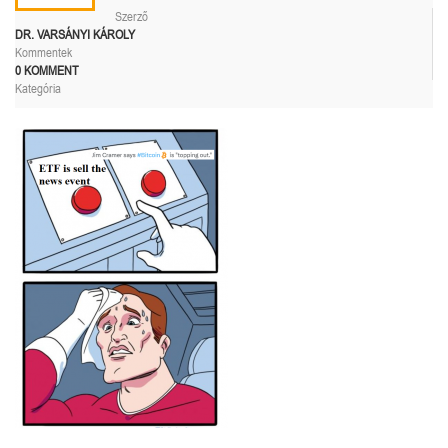
Szerző
DR. VARSÁNYI KÁROLY
Kommentek
0 KOMMENT
Kategória