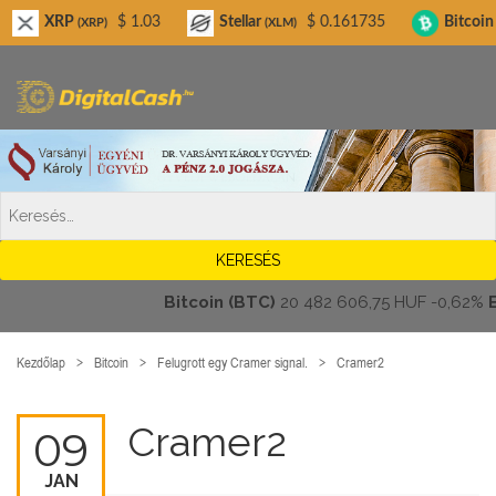
Digitalcash.hu
P
$ 1.03
Stellar
$ 0.161735
Bitcoin Cash
(XRP)
(XLM)
(BCH
Bitcoin (BTC)
20 482 606,75 HUF
-0,62%
Ethe
Kezdőlap
Bitcoin
Felugrott egy Cramer signal.
Cramer2
Cramer2
09
JAN