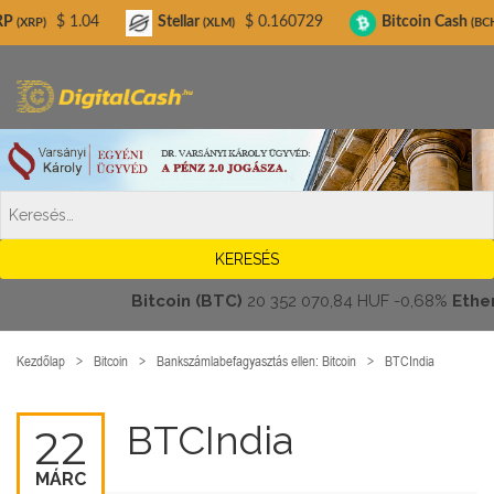
Digitalcash.hu
 1.04
Stellar
$ 0.160729
Bitcoin Cash
$ 213.
(XLM)
(BCH)
Bitcoin (BTC)
20 352 070,84 HUF
-0,68%
Ethereu
Kezdőlap
Bitcoin
Bankszámlabefagyasztás ellen: Bitcoin
BTCIndia
BTCIndia
22
MÁRC