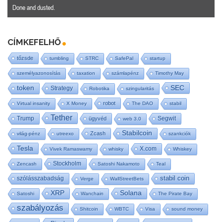
Done and dusted.
CÍMKEFELHŐ
tőzsde
tumbling
STRC
SafePal
startup
személyazonosítás
taxation
számlapénz
Timothy May
SEC
token
Strategy
Robotika
szingularitás
robot
Virtual insanity
X Money
The DAO
stabil
Tether
Trump
Segwit
ügyvéd
web 3.0
Stabilcoin
Zcash
világ-pénz
utreexo
szankciók
Tesla
X.com
Vivek Ramaswamy
whisky
Whiskey
Stockholm
Zencash
Satoshi Nakamoto
Teal
stabil coin
szólásszabadság
Verge
WallStreetBets
XRP
Solana
Satoshi
Wanchain
The Pirate Bay
szabályozás
Shitcoin
WBTC
Visa
sound money