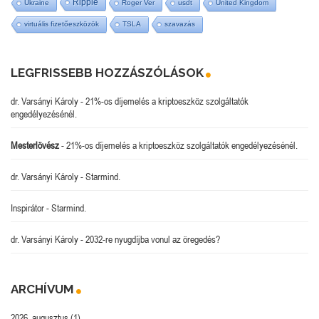
Ripple
Ukraine
Roger Ver
usdt
United Kingdom
virtuális fizetőeszközök
TSLA
szavazás
LEGFRISSEBB HOZZÁSZÓLÁSOK
dr. Varsányi Károly
-
21%-os díjemelés a kriptoeszköz szolgáltatók
engedélyezésénél.
Mesterlövész
-
21%-os díjemelés a kriptoeszköz szolgáltatók engedélyezésénél.
dr. Varsányi Károly
-
Starmind.
Inspirátor
-
Starmind.
dr. Varsányi Károly
-
2032-re nyugdíjba vonul az öregedés?
ARCHÍVUM
2026. augusztus
(1)