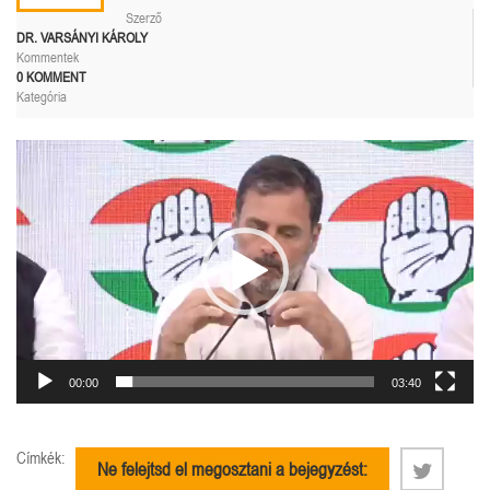
Szerző
DR. VARSÁNYI KÁROLY
Kommentek
0 KOMMENT
Kategória
Videólejátszó
00:00
03:40
Címkék:
Ne felejtsd el megosztani a bejegyzést: