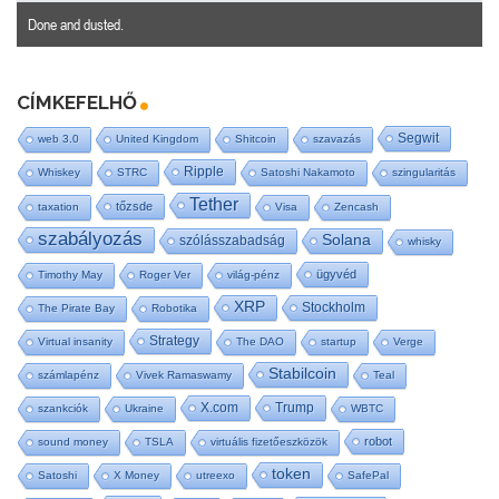
Done and dusted.
CÍMKEFELHŐ
Segwit
web 3.0
United Kingdom
Shitcoin
szavazás
Ripple
Whiskey
STRC
Satoshi Nakamoto
szingularitás
Tether
tőzsde
taxation
Visa
Zencash
szabályozás
Solana
szólásszabadság
whisky
ügyvéd
Timothy May
Roger Ver
világ-pénz
XRP
Stockholm
The Pirate Bay
Robotika
Strategy
Virtual insanity
The DAO
startup
Verge
Stabilcoin
számlapénz
Vivek Ramaswamy
Teal
X.com
Trump
szankciók
Ukraine
WBTC
robot
sound money
TSLA
virtuális fizetőeszközök
token
Satoshi
X Money
utreexo
SafePal