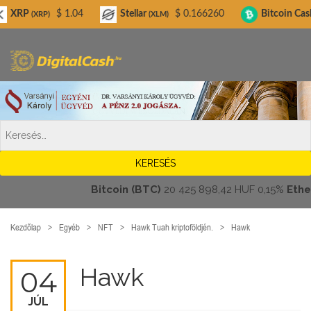
Digitalcash.hu
$ 1.04
Stellar
$ 0.166260
Bitcoin Cash
$ 
RP)
(XLM)
(BCH)
Bitcoin (BTC)
20 425 898,42 HUF
0,15%
Ethereu
Kezdőlap
Egyéb
NFT
Hawk Tuah kriptoföldjén.
Hawk
Hawk
04
JÚL