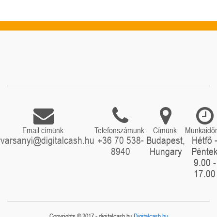
Email címünk:
Telefonszámunk:
Címünk:
Munkaidő
rvarsanyi@digitalcash.hu
+36 70 538-
Budapest,
Hétfő 
8940
Hungary
Pénte
9.00 -
17.00
Copyrights © 2017 - digitalcash.hu
Digitalcash.hu