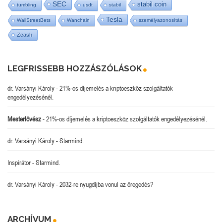
SEC
stabil coin
tumbling
usdt
stabil
Tesla
WallStreetBets
Wanchain
személyazonosítás
Zcash
LEGFRISSEBB HOZZÁSZÓLÁSOK
dr. Varsányi Károly
-
21%-os díjemelés a kriptoeszköz szolgáltatók
engedélyezésénél.
Mesterlövész
-
21%-os díjemelés a kriptoeszköz szolgáltatók engedélyezésénél.
dr. Varsányi Károly
-
Starmind.
Inspirátor
-
Starmind.
dr. Varsányi Károly
-
2032-re nyugdíjba vonul az öregedés?
ARCHÍVUM