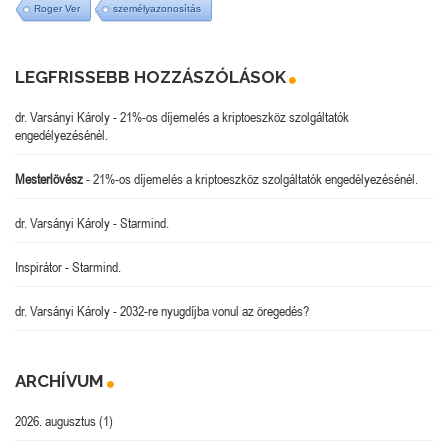
Roger Ver
személyazonosítás
LEGFRISSEBB HOZZÁSZÓLÁSOK
dr. Varsányi Károly
-
21%-os díjemelés a kriptoeszköz szolgáltatók
engedélyezésénél.
Mesterlövész
-
21%-os díjemelés a kriptoeszköz szolgáltatók engedélyezésénél.
dr. Varsányi Károly
-
Starmind.
Inspirátor
-
Starmind.
dr. Varsányi Károly
-
2032-re nyugdíjba vonul az öregedés?
ARCHÍVUM
2026. augusztus
(1)