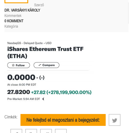
Szerző
DR. VARSÁNYI KÁROLY
Kommentek
0 KOMMENT
Kategória
Címkék:
Ne felejtsd el megosztani a bejegyzést: