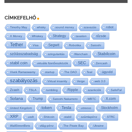
CÍMKEFELHŐ
robot
Timothy May
whisky
sound money
szavazás
Strategy
tőzsde
X Money
Whiskey
taxation
Tether
Segwit
Visa
Robotika
Satoshi
Stabilcoin
szólásszabadság
szingularitás
Wanchain
SEC
stabil coin
virtuális fizetőeszközök
Zencash
ügyvéd
Vivek Ramaswamy
startup
The DAO
Teal
szabályozás
Virtual insanity
Verge
web 3.0
Ripple
Zcash
TSLA
tumbling
szankciók
SafePal
Solana
Trump
X.com
Satoshi Nakamoto
WBTC
Tesla
token
Stockholm
United Kingdom
utreexo
XRP
usdt
Shitcoin
stabil
számlapénz
STRC
WallStreetBets
világ-pénz
The Pirate Bay
Ukraine