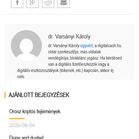
dr. Varsányi Károly
dr. Varsányi Károly
ügyvéd
, a digitalcash.hu
oldal szerkesztője, más oldalak
vendégírója, blokklánc jogász. Ha kérdésed
van a digitális fizetőeszközök vagy a
digitális eszközosztályok (tokenek, etc.) kapcsán, akkor írj
neki.
AJÁNLOTT BEJEGYZÉSEK
Orosz kriptós fejlemények.
2026-08-06
Done and dusted.