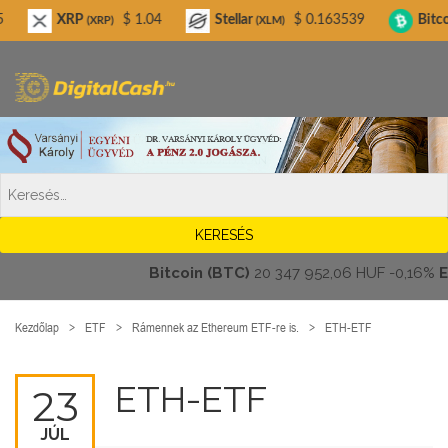
Digitalcash.hu
XRP
$ 1.04
Stellar
$ 0.163539
Bitcoin Cash
(XRP)
(XLM)
(
Bitcoin (BTC)
20 347 952,06 HUF
-0,16%
Ethe
Kezdőlap
ETF
Rámennek az Ethereum ETF-re is.
ETH-ETF
ETH-ETF
23
JÚL