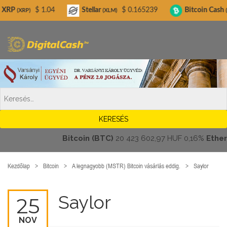
Digitalcash.hu
$ 1.04
Stellar
$ 0.165239
Bitcoin Cash
$ 21
(XLM)
(BCH)
Bitcoin (BTC)
20 423 602,97 HUF
0,16%
Ethereum
Kezdőlap
Bitcoin
A legnagyobb (MSTR) Bitcoin vásárlás eddig.
Saylor
Saylor
25
NOV