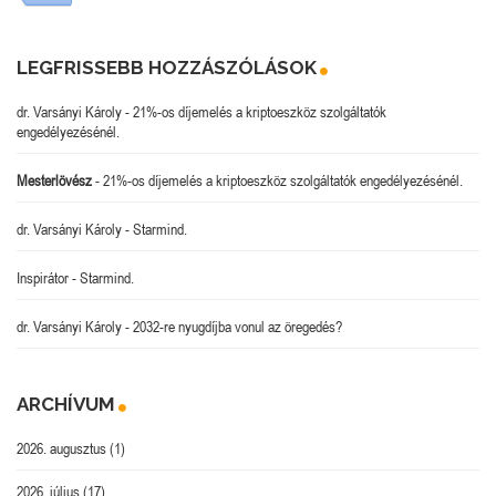
LEGFRISSEBB HOZZÁSZÓLÁSOK
dr. Varsányi Károly
-
21%-os díjemelés a kriptoeszköz szolgáltatók
engedélyezésénél.
Mesterlövész
-
21%-os díjemelés a kriptoeszköz szolgáltatók engedélyezésénél.
dr. Varsányi Károly
-
Starmind.
Inspirátor
-
Starmind.
dr. Varsányi Károly
-
2032-re nyugdíjba vonul az öregedés?
ARCHÍVUM
2026. augusztus
(1)
2026. július
(17)