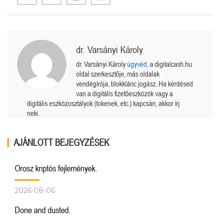
dr. Varsányi Károly
dr. Varsányi Károly
ügyvéd
, a digitalcash.hu
oldal szerkesztője, más oldalak
vendégírója, blokklánc jogász. Ha kérdésed
van a digitális fizetőeszközök vagy a
digitális eszközosztályok (tokenek, etc.) kapcsán, akkor írj
neki.
AJÁNLOTT BEJEGYZÉSEK
Orosz kriptós fejlemények.
2026-08-06
Done and dusted.