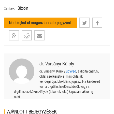
Bitcoin
Címkék:
Ne felejtsd el megosztani a bejegyzést:
dr. Varsányi Károly
dr. Varsányi Károly
ügyvéd
, a digitalcash.hu
oldal szerkesztője, más oldalak
vendégírója, blokklánc jogász. Ha kérdésed
van a digitális fizetőeszközök vagy a
digitális eszközosztályok (tokenek, etc.) kapcsán, akkor írj
neki.
AJÁNLOTT BEJEGYZÉSEK