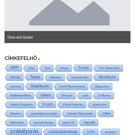
Done and dusted.
CÍMKEFELHŐ
XRP
Trump
Visa
Teal
Verge
The Pirate Bay
Tesla
Stockholm
tőzsde
Whiskey
szingularitás
Stabilcoin
utreexo
Vivek Ramaswamy
világ-pénz
token
WallStreetBets
Shitcoin
usdt
X Money
X.com
United Kingdom
Virtual insanity
szankciók
robot
Ukraine
személyazonosítás
Satoshi Nakamoto
ügyvéd
Wanchain
sound money
web 3.0
szabályozás
szólásszabadság
STRC
taxation