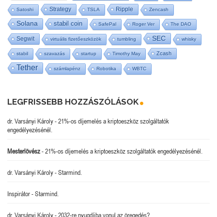
Strategy
Ripple
Satoshi
TSLA
Zencash
Solana
stabil coin
SafePal
Roger Ver
The DAO
SEC
Segwit
virtuális fizetőeszközök
tumbling
whisky
Zcash
stabil
szavazás
startup
Timothy May
Tether
számlapénz
Robotika
WBTC
LEGFRISSEBB HOZZÁSZÓLÁSOK
dr. Varsányi Károly
-
21%-os díjemelés a kriptoeszköz szolgáltatók
engedélyezésénél.
Mesterlövész
-
21%-os díjemelés a kriptoeszköz szolgáltatók engedélyezésénél.
dr. Varsányi Károly
-
Starmind.
Inspirátor
-
Starmind.
dr. Varsányi Károly
-
2032-re nyugdíjba vonul az öregedés?