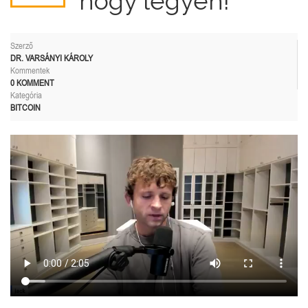
hogy legyen!
Szerző
DR. VARSÁNYI KÁROLY
Kommentek
0 KOMMENT
Kategória
BITCOIN