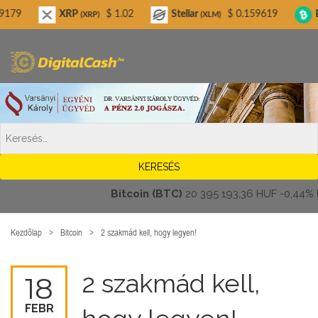
Digitalcash.hu
XRP
$ 1.02
Stellar
$ 0.159619
Bitcoin 
(XRP)
(XLM)
Bitcoin (BTC)
20 395 193,36 HUF
-0,44%
Eth
Kezdőlap
Bitcoin
2 szakmád kell, hogy legyen!
2 szakmád kell,
18
FEBR