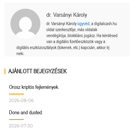
dr. Varsányi Károly
dr. Varsányi Károly
ügyvéd
, a digitalcash.hu
oldal szerkesztője, más oldalak
vendégírója, blokklánc jogász. Ha kérdésed
van a digitális fizetőeszközök vagy a
digitális eszközosztályok (tokenek, etc.) kapcsán, akkor írj
neki.
AJÁNLOTT BEJEGYZÉSEK
Orosz kriptós fejlemények.
2026-08-06
Done and dusted.
2026-07-30