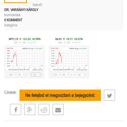
Szerző
DR. VARSÁNYI KÁROLY
Kommentek
0 KOMMENT
Kategória
Címkék:
Ne felejtsd el megosztani a bejegyzést: