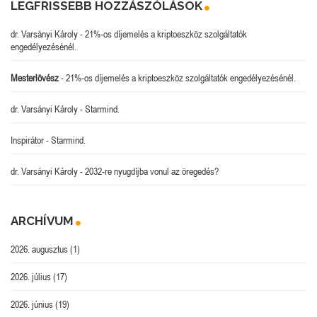
LEGFRISSEBB HOZZÁSZÓLÁSOK
dr. Varsányi Károly
-
21%-os díjemelés a kriptoeszköz szolgáltatók
engedélyezésénél.
Mesterlövész
-
21%-os díjemelés a kriptoeszköz szolgáltatók engedélyezésénél.
dr. Varsányi Károly
-
Starmind.
Inspirátor
-
Starmind.
dr. Varsányi Károly
-
2032-re nyugdíjba vonul az öregedés?
ARCHÍVUM
2026. augusztus
(1)
2026. július
(17)
2026. június
(19)