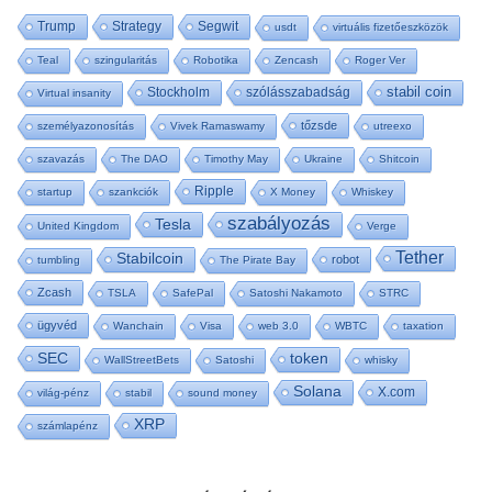
Trump
Strategy
Segwit
usdt
virtuális fizetőeszközök
Teal
szingularitás
Robotika
Zencash
Roger Ver
stabil coin
Stockholm
szólásszabadság
Virtual insanity
tőzsde
személyazonosítás
Vivek Ramaswamy
utreexo
szavazás
The DAO
Timothy May
Ukraine
Shitcoin
Ripple
startup
szankciók
X Money
Whiskey
szabályozás
Tesla
United Kingdom
Verge
Tether
Stabilcoin
robot
tumbling
The Pirate Bay
Zcash
TSLA
SafePal
Satoshi Nakamoto
STRC
ügyvéd
Wanchain
Visa
web 3.0
WBTC
taxation
SEC
token
WallStreetBets
Satoshi
whisky
Solana
X.com
világ-pénz
stabil
sound money
XRP
számlapénz