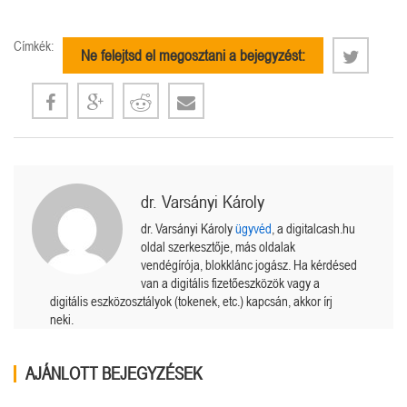
Címkék:
Ne felejtsd el megosztani a bejegyzést:
dr. Varsányi Károly
dr. Varsányi Károly
ügyvéd
, a digitalcash.hu
oldal szerkesztője, más oldalak
vendégírója, blokklánc jogász. Ha kérdésed
van a digitális fizetőeszközök vagy a
digitális eszközosztályok (tokenek, etc.) kapcsán, akkor írj
neki.
AJÁNLOTT BEJEGYZÉSEK