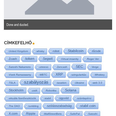
Done and dusted.
CÍMKEFELHŐ
Stabilcoin
robot
tőzsde
United Kingdom
whisky
token
Segwit
Zcash
Virtual insanity
Roger Ver
SEC
Satoshi Nakamoto
utreexo
Zencash
Verge
XRP
Vivek Ramaswamy
WBTC
szingularitás
Whiskey
szabályozás
TSLA
taxation
Ukraine
web 3.0
Solana
Stockholm
usdt
Robotika
ügyvéd
virtuális fizetőeszközök
stabil
számlapénz
stabil coin
szólásszabadság
The DAO
tumbling
X.com
Ripple
WallStreetBets
SafePal
Satoshi