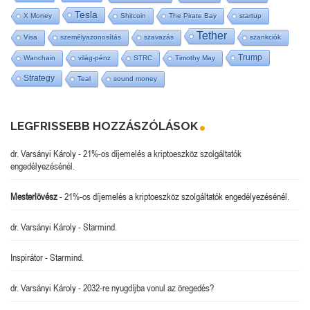
Tesla
X Money
Shitcoin
The Pirate Bay
startup
Tether
Visa
személyazonosítás
szavazás
szankciók
Trump
Wanchain
világ-pénz
STRC
Timothy May
Strategy
Teal
sound money
LEGFRISSEBB HOZZÁSZÓLÁSOK
dr. Varsányi Károly
-
21%-os díjemelés a kriptoeszköz szolgáltatók
engedélyezésénél.
Mesterlövész
-
21%-os díjemelés a kriptoeszköz szolgáltatók engedélyezésénél.
dr. Varsányi Károly
-
Starmind.
Inspirátor
-
Starmind.
dr. Varsányi Károly
-
2032-re nyugdíjba vonul az öregedés?