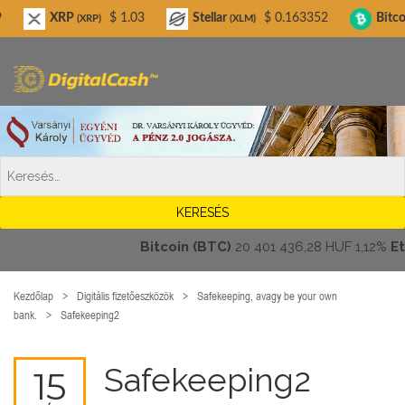
Digitalcash.hu
XRP
$ 1.03
Stellar
$ 0.163352
Bitcoin Cash
(XRP)
(XLM)
(
Bitcoin (BTC)
20 401 436,28 HUF
1,12%
Ether
Kezdőlap
Digitális fizetőeszközök
Safekeeping, avagy be your own
bank.
Safekeeping2
Safekeeping2
15