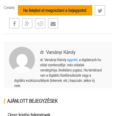
Címkék:
Ne felejtsd el megosztani a bejegyzést:
dr. Varsányi Károly
dr. Varsányi Károly
ügyvéd
, a digitalcash.hu
oldal szerkesztője, más oldalak
vendégírója, blokklánc jogász. Ha kérdésed
van a digitális fizetőeszközök vagy a
digitális eszközosztályok (tokenek, etc.) kapcsán, akkor írj
neki.
AJÁNLOTT BEJEGYZÉSEK
Orosz kriptós fejlemények.