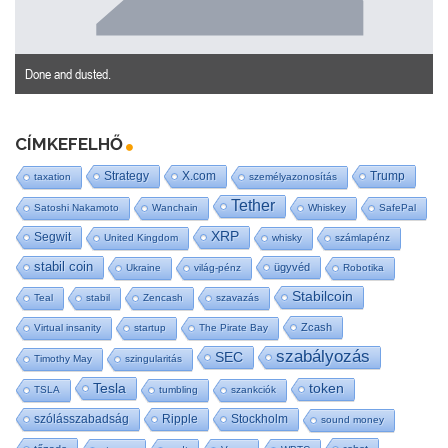
Done and dusted.
CÍMKEFELHŐ
Strategy
X.com
Trump
taxation
személyazonosítás
Tether
Satoshi Nakamoto
Wanchain
Whiskey
SafePal
XRP
Segwit
United Kingdom
whisky
számlapénz
stabil coin
ügyvéd
Ukraine
világ-pénz
Robotika
Stabilcoin
Teal
stabil
Zencash
szavazás
Zcash
Virtual insanity
startup
The Pirate Bay
szabályozás
SEC
Timothy May
szingularitás
Tesla
token
TSLA
tumbling
szankciók
szólásszabadság
Ripple
Stockholm
sound money