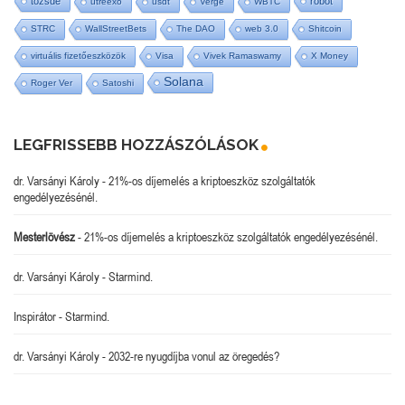
tőzsde
robot
utreexo
usdt
Verge
WBTC
STRC
WallStreetBets
The DAO
web 3.0
Shitcoin
virtuális fizetőeszközök
Visa
Vivek Ramaswamy
X Money
Solana
Roger Ver
Satoshi
LEGFRISSEBB HOZZÁSZÓLÁSOK
dr. Varsányi Károly
-
21%-os díjemelés a kriptoeszköz szolgáltatók
engedélyezésénél.
Mesterlövész
-
21%-os díjemelés a kriptoeszköz szolgáltatók engedélyezésénél.
dr. Varsányi Károly
-
Starmind.
Inspirátor
-
Starmind.
dr. Varsányi Károly
-
2032-re nyugdíjba vonul az öregedés?