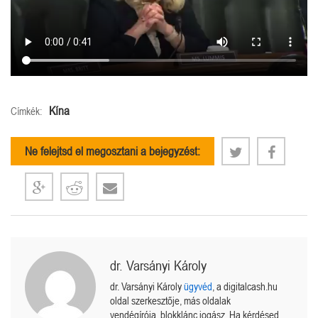
Kína
Címkék:
Ne felejtsd el megosztani a bejegyzést:
dr. Varsányi Károly
dr. Varsányi Károly
ügyvéd
, a digitalcash.hu
oldal szerkesztője, más oldalak
vendégírója, blokklánc jogász. Ha kérdésed