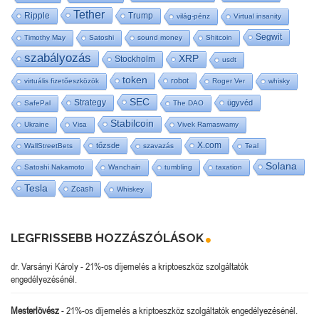
Tether
Ripple
Trump
világ-pénz
Virtual insanity
Segwit
Timothy May
Satoshi
sound money
Shitcoin
szabályozás
XRP
Stockholm
usdt
token
robot
virtuális fizetőeszközök
Roger Ver
whisky
SEC
Strategy
ügyvéd
SafePal
The DAO
Stabilcoin
Ukraine
Visa
Vivek Ramaswamy
X.com
tőzsde
WallStreetBets
szavazás
Teal
Solana
Satoshi Nakamoto
Wanchain
tumbling
taxation
Tesla
Zcash
Whiskey
LEGFRISSEBB HOZZÁSZÓLÁSOK
dr. Varsányi Károly
-
21%-os díjemelés a kriptoeszköz szolgáltatók
engedélyezésénél.
Mesterlövész
-
21%-os díjemelés a kriptoeszköz szolgáltatók engedélyezésénél.