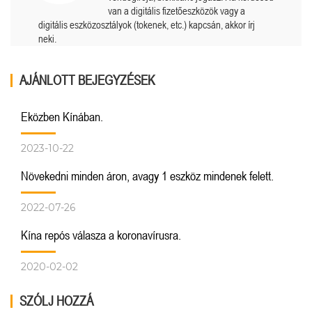
van a digitális fizetőeszközök vagy a
digitális eszközosztályok (tokenek, etc.) kapcsán, akkor írj
neki.
AJÁNLOTT BEJEGYZÉSEK
Eközben Kínában.
2023-10-22
Növekedni minden áron, avagy 1 eszköz mindenek felett.
2022-07-26
Kína repós válasza a koronavírusra.
2020-02-02
SZÓLJ HOZZÁ