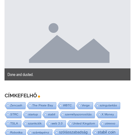
Done and dusted.
CÍMKEFELHŐ
Zencash
The Pirate Bay
WBTC
Verge
szingularitás
STRC
startup
stabil
személyazonosítás
X Money
TSLA
szankciók
web 3.0
United Kingdom
utreexo
stabil coin
szólásszabadság
Robotika
számlapénz