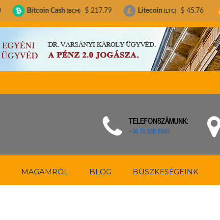
in Cash
$ 217.79
Litecoin
$ 45.76
Bitcoin
(BCH)
(LTC)
(BTC)
TELEFONSZÁMUNK:
+36 70 538-8940
MAGAMRÓL
BLOG
BÜSZKESÉGEINK