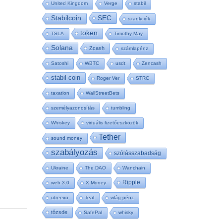
United Kingdom
Verge
stabil
SEC
Stabilcoin
szankciók
token
TSLA
Timothy May
Solana
Zcash
számlapénz
Satoshi
WBTC
usdt
Zencash
stabil coin
Roger Ver
STRC
taxation
WallStreetBets
személyazonosítás
tumbling
Whiskey
virtuális fizetőeszközök
Tether
sound money
szabályozás
szólásszabadság
Ukraine
The DAO
Wanchain
Ripple
web 3.0
X Money
utreexo
Teal
világ-pénz
tőzsde
SafePal
whisky