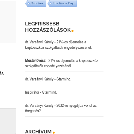
Robotika
The Pirate Bay
LEGFRISSEBB
HOZZÁSZÓLÁSOK
dr. Varsányi Károly
-
21%-os díjemelés a
kriptoeszköz szolgáltatók engedélyezésénél.
Mesterlövész
-
21%-os díjemelés a kriptoeszköz
szolgáltatók engedélyezésénél.
ás.
dr. Varsányi Károly
-
Starmind.
Inspirátor
-
Starmind.
dr. Varsányi Károly
-
2032-re nyugdíjba vonul az
öregedés?
ARCHÍVUM