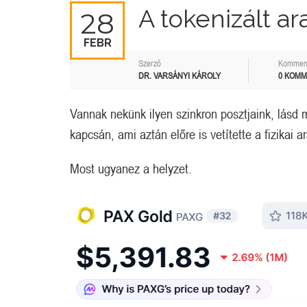
A tokenizált ar
28
FEBR
Szerző
Kommen
DR. VARSÁNYI KÁROLY
0 KOM
Vannak nekünk ilyen szinkron posztjaink, lásd
kapcsán, ami aztán előre is vetítette a fizikai
Most ugyanez a helyzet.