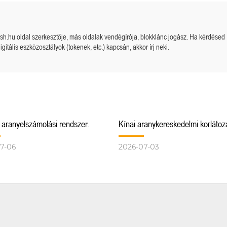
cash.hu oldal szerkesztője, más oldalak vendégírója, blokklánc jogász. Ha kérdésed
igitális eszközosztályok (tokenek, etc.) kapcsán, akkor írj neki.
i aranyelszámolási rendszer.
Kínai aranykereskedelmi korlátoz
7-06
2026-07-03