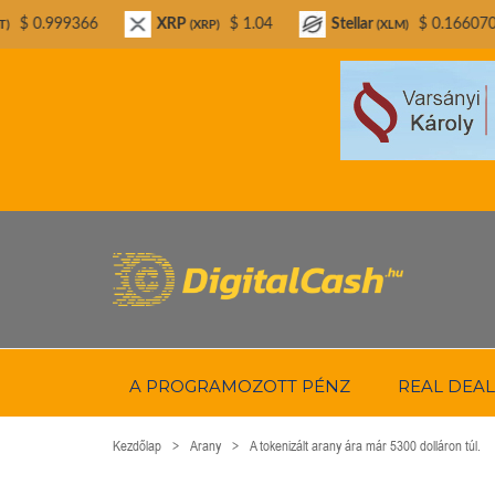
XRP
$ 1.04
Stellar
$ 0.166070
Bitco
(XRP)
(XLM)
A PROGRAMOZOTT PÉNZ
REAL DEAL
Kezdőlap
Arany
A tokenizált arany ára már 5300 dolláron túl.