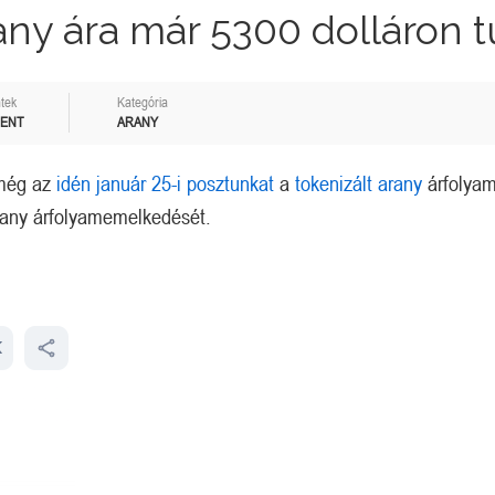
any ára már 5300 dolláron tú
tek
Kategória
MENT
ARANY
 még az
idén január 25-i posztunkat
a
tokenizált arany
árfolya
 arany árfolyamemelkedését.