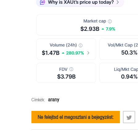
arany
Címkék:
Ne felejtsd el megosztani a bejegyzést: