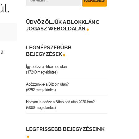
l.
ÜDVÖZÖLJÜK A BLOKKLÁNC
JOGÁSZ WEBOLDALÁN
LEGNÉPSZERŰBB
ma
BEJEGYZÉSEK
Így adózz a Bitcoinod után.
(17249 megtekintés)
Adózzunk-e a Bitcoin után?
(6292 megtekintés)
Hogyan is adózz a Bitcoinod után 2020-ban?
(6090 megtekintés)
LEGFRISSEBB BEJEGYZÉSEINK