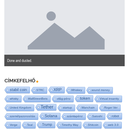
Hogy áll a Bitcoin Treasury?
CÍMKEFELHŐ
stabil coin
XRP
STRC
Whiskey
sound money
token
whisky
WallStreetBets
világ-pénz
Virtual insanity
Tether
United Kingdom
startup
Wanchain
Roger Ver
Solana
robot
személyazonosítás
számlapénz
Satoshi
Trump
Verge
Teal
Timothy May
Shitcoin
web 3.0