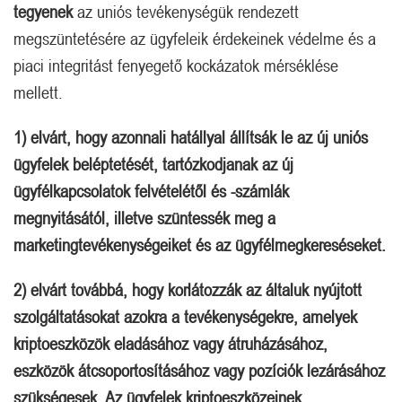
tegyenek
az uniós tevékenységük rendezett
megszüntetésére az ügyfeleik érdekeinek védelme és a
piaci integritást fenyegető kockázatok mérséklése
mellett.
1) elvárt, hogy azonnali hatállyal állítsák le az új uniós
ügyfelek beléptetését, tartózkodjanak az új
ügyfélkapcsolatok felvételétől és -számlák
megnyitásától, illetve szüntessék meg a
marketingtevékenységeiket és az ügyfélmegkereséseket.
2) elvárt továbbá, hogy korlátozzák az általuk nyújtott
szolgáltatásokat azokra a tevékenységekre, amelyek
kriptoeszközök eladásához vagy átruházásához,
eszközök átcsoportosításához vagy pozíciók lezárásához
szükségesek. Az ügyfelek kriptoeszközeinek