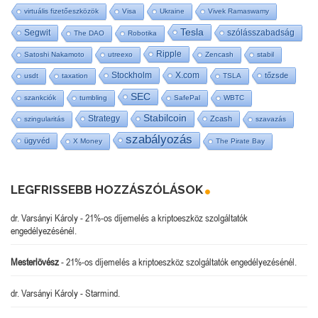
virtuális fizetőeszközök
Visa
Ukraine
Vivek Ramaswamy
Tesla
Segwit
szólásszabadság
The DAO
Robotika
Ripple
Satoshi Nakamoto
utreexo
Zencash
stabil
Stockholm
X.com
tőzsde
usdt
taxation
TSLA
SEC
szankciók
tumbling
SafePal
WBTC
Stabilcoin
Strategy
Zcash
szingularitás
szavazás
szabályozás
ügyvéd
X Money
The Pirate Bay
LEGFRISSEBB HOZZÁSZÓLÁSOK
dr. Varsányi Károly
-
21%-os díjemelés a kriptoeszköz szolgáltatók
engedélyezésénél.
Mesterlövész
-
21%-os díjemelés a kriptoeszköz szolgáltatók engedélyezésénél.
dr. Varsányi Károly
-
Starmind.