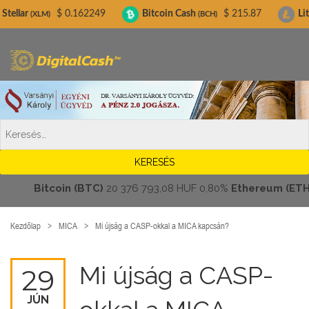
Digitalcash.hu
$ 0.162249
Bitcoin Cash
$ 215.87
Litecoin
)
(BCH)
(LTC)
Bitcoin (BTC)
20 376 793,08 HUF
0,80%
Ethereum (ETH)
601
Kezdőlap
MICA
Mi újság a CASP-okkal a MICA kapcsán?
Mi újság a CASP-
29
JÚN