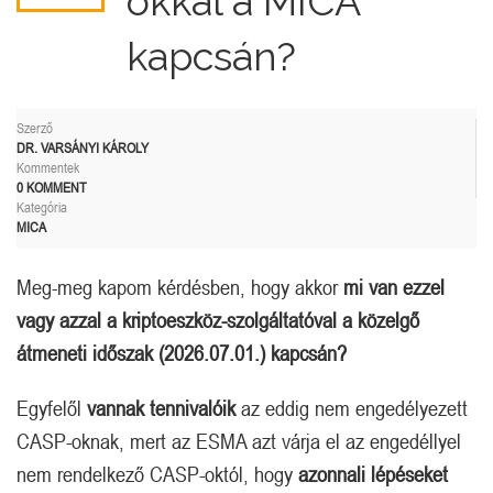
okkal a MICA
kapcsán?
Szerző
DR. VARSÁNYI KÁROLY
Kommentek
0 KOMMENT
Kategória
MICA
Meg-meg kapom kérdésben, hogy akkor
mi van ezzel
vagy azzal a kriptoeszköz-szolgáltatóval a közelgő
átmeneti időszak (2026.07.01.) kapcsán?
Egyfelől
vannak tennivalóik
az eddig nem engedélyezett
CASP-oknak, mert az ESMA azt várja el az engedéllyel
nem rendelkező CASP-októl, hogy
azonnali lépéseket