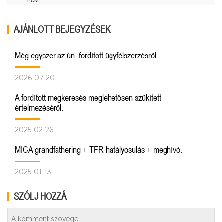
AJÁNLOTT BEJEGYZÉSEK
Még egyszer az ún. fordított ügyfélszerzésről.
2026-07-20
A fordított megkeresés meglehetősen szűkített
értelmezéséről.
2025-02-26
MICA grandfathering + TFR hatályosulás + meghívó.
2025-01-13
SZÓLJ HOZZÁ