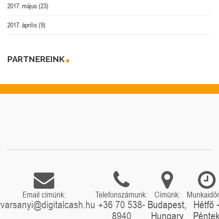
2017. május
(23)
2017. április
(9)
PARTNEREINK
Email címünk:
Telefonszámunk:
Címünk:
Munkaidő
rvarsanyi@digitalcash.hu
+36 70 538-
Budapest,
Hétfő 
8940
Hungary
Pénte