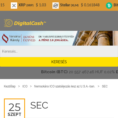
Digitalcash.hu
XRP
$ 1.03
Stellar
$ 0.161848
Bitcoin Cas
(XRP)
(XLM)
Bitcoin (BTC)
20 557 467,46 HUF
0,02%
Ethe
Kezdőlap
ICO
Nemsokára ICO szabályozás lesz az U.S.A.-ban.
SEC
SEC
25
SZEPT