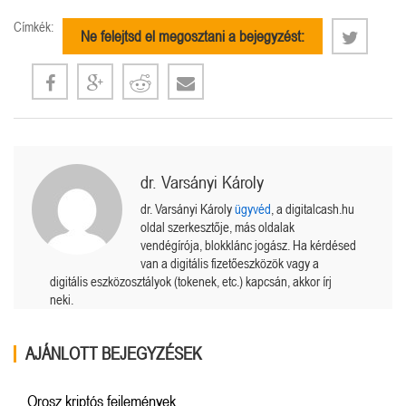
Címkék:
Ne felejtsd el megosztani a bejegyzést:
dr. Varsányi Károly
dr. Varsányi Károly
ügyvéd
, a digitalcash.hu
oldal szerkesztője, más oldalak
vendégírója, blokklánc jogász. Ha kérdésed
van a digitális fizetőeszközök vagy a
digitális eszközosztályok (tokenek, etc.) kapcsán, akkor írj
neki.
AJÁNLOTT BEJEGYZÉSEK
Orosz kriptós fejlemények.