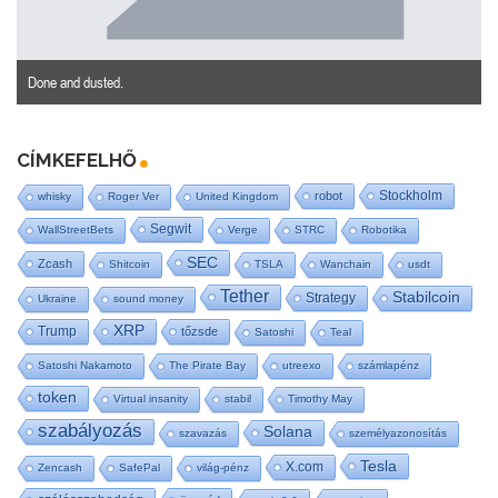
Done and dusted.
CÍMKEFELHŐ
Stockholm
robot
whisky
Roger Ver
United Kingdom
Segwit
WallStreetBets
Verge
STRC
Robotika
SEC
Zcash
Shitcoin
TSLA
Wanchain
usdt
Tether
Stabilcoin
Strategy
Ukraine
sound money
XRP
Trump
tőzsde
Satoshi
Teal
Satoshi Nakamoto
The Pirate Bay
utreexo
számlapénz
token
Virtual insanity
stabil
Timothy May
szabályozás
Solana
szavazás
személyazonosítás
Tesla
X.com
Zencash
SafePal
világ-pénz