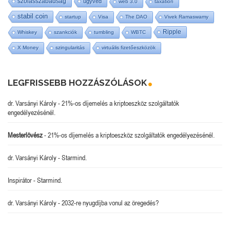
szólásszabadság
ügyvéd
web 3.0
taxation
stabil coin
startup
Visa
The DAO
Vivek Ramaswamy
Ripple
Whiskey
szankciók
tumbling
WBTC
X Money
szingularitás
virtuális fizetőeszközök
LEGFRISSEBB HOZZÁSZÓLÁSOK
dr. Varsányi Károly
-
21%-os díjemelés a kriptoeszköz szolgáltatók
engedélyezésénél.
Mesterlövész
-
21%-os díjemelés a kriptoeszköz szolgáltatók engedélyezésénél.
dr. Varsányi Károly
-
Starmind.
Inspirátor
-
Starmind.
dr. Varsányi Károly
-
2032-re nyugdíjba vonul az öregedés?