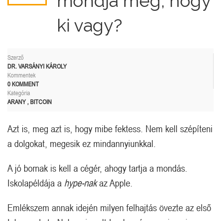
mondja meg, hogy
ki vagy?
Szerző
DR. VARSÁNYI KÁROLY
Kommentek
0 KOMMENT
Kategória
ARANY
,
BITCOIN
Azt is, meg azt is, hogy mibe fektess. Nem kell szépíteni
a dolgokat, megesik ez mindannyiunkkal.
A jó bornak is kell a cégér, ahogy tartja a mondás.
Iskolapéldája a
hype-nak
az Apple.
Emlékszem annak idején milyen felhajtás övezte az első