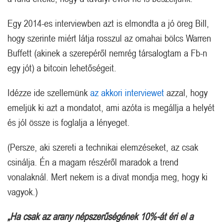
Egy 2014-es interviewben azt is elmondta a jó öreg Bill,
hogy szerinte miért látja rosszul az omahai bölcs Warren
Buffett (akinek a szerepéről nemrég társalogtam a Fb-n
egy jót) a bitcoin lehetőségeit.
Idézze ide szellemünk
az akkori interviewet
azzal, hogy
emeljük ki azt a mondatot, ami azóta is megállja a helyét
és jól össze is foglalja a lényeget.
(Persze, aki szereti a technikai elemzéseket, az csak
csinálja. Én a magam részéről maradok a trend
vonalaknál. Mert nekem is a divat mondja meg, hogy ki
vagyok.)
„Ha csak az arany népszerűségének 10%-át éri el a