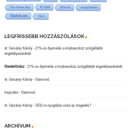
X.com
The Pirate Bay
Shitcoin
szingularitás
Stabilcoin
TSLA
LEGFRISSEBB HOZZÁSZÓLÁSOK
dr. Varsányi Károly
-
21%-os díjemelés a kriptoeszköz szolgáltatók
engedélyezésénél.
Mesterlövész
-
21%-os díjemelés a kriptoeszköz szolgáltatók engedélyezésénél.
dr. Varsányi Károly
-
Starmind.
Inspirátor
-
Starmind.
dr. Varsányi Károly
-
2032-re nyugdíjba vonul az öregedés?
ARCHÍVUM