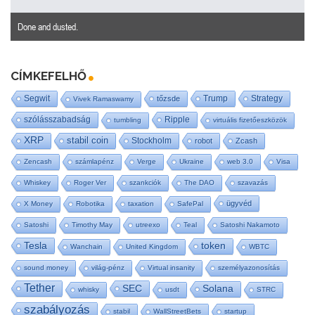
Done and dusted.
CÍMKEFELHŐ
Segwit
Trump
Strategy
tőzsde
Vivek Ramaswamy
szólásszabadság
Ripple
tumbling
virtuális fizetőeszközök
XRP
stabil coin
Stockholm
robot
Zcash
Zencash
számlapénz
Verge
Ukraine
web 3.0
Visa
Whiskey
Roger Ver
szankciók
The DAO
szavazás
ügyvéd
X Money
Robotika
taxation
SafePal
Satoshi
Timothy May
utreexo
Teal
Satoshi Nakamoto
Tesla
token
Wanchain
United Kingdom
WBTC
sound money
világ-pénz
Virtual insanity
személyazonosítás
Tether
SEC
Solana
whisky
usdt
STRC
szabályozás
stabil
WallStreetBets
startup