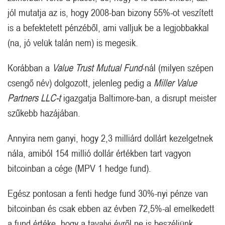
jól mutatja az is, hogy 2008-ban bizony 55%-ot veszített
is a befektetett pénzéből, ami valljuk be a legjobbakkal
(na, jó velük talán nem) is megesik.
Korábban a
Value Trust Mutual Fund
-nál (milyen szépen
csengő név) dolgozott, jelenleg pedig a
Miller Value
Partners LLC-t
igazgatja Baltimore-ban, a disrupt meister
szűkebb hazájában.
Annyira nem ganyi, hogy 2,3 milliárd dollárt kezelgetnek
nála, amiból 154 millió dollár értékben tart vagyon
bitcoinban a cége (MPV 1 hedge fund).
Egész pontosan a fenti hedge fund 30%-nyi pénze van
bitcoinban és csak ebben az évben 72,5%-al emelkedett
a fund értéke, hogy a tavalyi évről ne is beszéljünk.