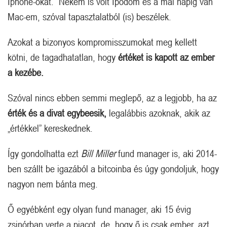
Iphone-okat. Nekem is volt Ipodom és a mai napig van
Mac-em, szóval tapasztalatból (is) beszélek.
Azokat a bizonyos kompromisszumokat meg kellett
kötni, de tagadhatatlan, hogy
értéket is kapott az ember
a kezébe.
Szóval nincs ebben semmi meglepő, az a legjobb, ha az
érték és a divat egybeesik,
legalábbis azoknak, akik az
„értékkel” kereskednek.
Így gondolhatta ezt
Bill Miller
fund manager is, aki 2014-
ben szállt be igazából a bitcoinba és úgy gondoljuk, hogy
nagyon nem bánta meg.
Ő egyébként egy olyan fund manager, aki 15 évig
zsinórban verte a piacot, de, hogy ő is csak ember, azt