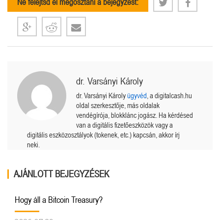
Ne felejtsd el megosztani a bejegyzést:
dr. Varsányi Károly
dr. Varsányi Károly
ügyvéd
, a digitalcash.hu
oldal szerkesztője, más oldalak
vendégírója, blokklánc jogász. Ha kérdésed
van a digitális fizetőeszközök vagy a
digitális eszközosztályok (tokenek, etc.) kapcsán, akkor írj
neki.
AJÁNLOTT BEJEGYZÉSEK
Hogy áll a Bitcoin Treasury?