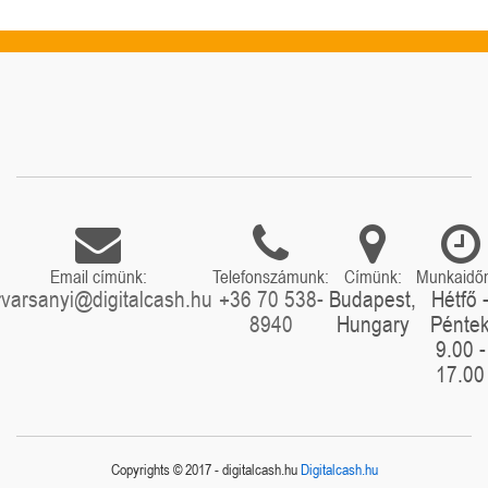
Email címünk:
Telefonszámunk:
Címünk:
Munkaidő
rvarsanyi@digitalcash.hu
+36 70 538-
Budapest,
Hétfő 
8940
Hungary
Pénte
9.00 -
17.00
Copyrights © 2017 - digitalcash.hu
Digitalcash.hu