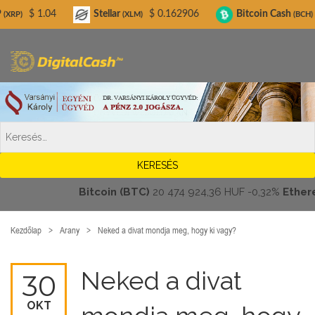
Digitalcash.hu
04
Stellar
$ 0.162906
Bitcoin Cash
$ 216.55
(XLM)
(BCH)
Bitcoin (BTC)
20 474 924,36 HUF
-0,32%
Ethereum 
Kezdőlap
Arany
Neked a divat mondja meg, hogy ki vagy?
Neked a divat
30
OKT