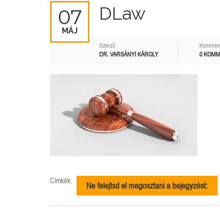
DLaw
07
MÁJ
Szerző
Kommen
DR. VARSÁNYI KÁROLY
0 KOM
Címkék:
Ne felejtsd el megosztani a bejegyzést: