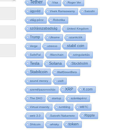
Tether
Visa
Roger Ver
ügyvéd
Vivek Ramaswamy
Satoshi
világ-pénz
Robotika
szólásszabadság
United Kingdom
Trump
Ukraine
szankciók
stabil coin
Verge
utreexo
SafePal
Wanchain
szingularitás
Tesla
Solana
Stockholm
Stabilcoin
WallStreetBets
sound money
usdt
XRP
X.com
személyazonosítás
The DAO
startup
számlapénz
Virtual insanity
tumbling
WBTC
Ripple
web 3.0
Satoshi Nakamoto
token
Shitcoin
whisky