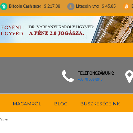
ash
$ 217.38
Litecoin
$ 45.85
Bitcoin
$
(BCH)
(LTC)
(BTC)
TELEFONSZÁMUNK:
+36 70 538-8940
MAGAMRÓL
BLOG
BÜSZKESÉGEINK
DLaw