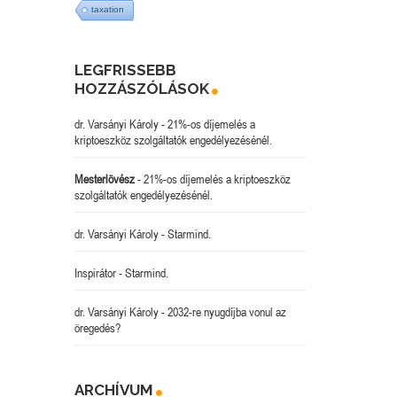
taxation
LEGFRISSEBB
HOZZÁSZÓLÁSOK
dr. Varsányi Károly
-
21%-os díjemelés a
kriptoeszköz szolgáltatók engedélyezésénél.
Mesterlövész
-
21%-os díjemelés a kriptoeszköz
szolgáltatók engedélyezésénél.
dr. Varsányi Károly
-
Starmind.
Inspirátor
-
Starmind.
dr. Varsányi Károly
-
2032-re nyugdíjba vonul az
öregedés?
ARCHÍVUM