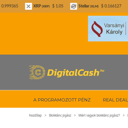
XRP
$ 1.05
Stellar
$ 0.166127
Bitcoin C
(XRP)
(XLM)
A PROGRAMOZOTT PÉNZ
REAL DEAL
Kezdőlap
Blokklánc jogász
Miért vagyok blokklánc jogász?