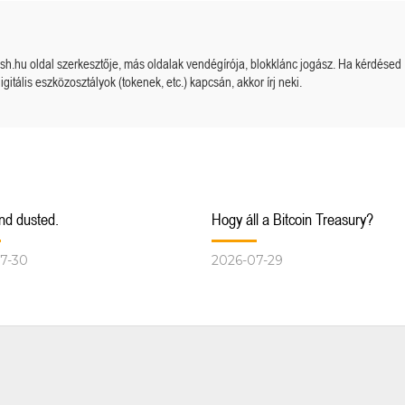
cash.hu oldal szerkesztője, más oldalak vendégírója, blokklánc jogász. Ha kérdésed
igitális eszközosztályok (tokenek, etc.) kapcsán, akkor írj neki.
Megérkezett a kazah Bitcoin tartalék?
Orosz kriptós fejlemények.
nd dusted.
Hogy áll a Bitcoin Treasury?
7-30
2026-07-29