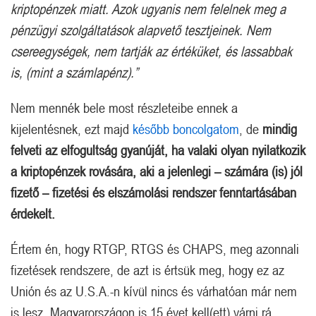
kriptopénzek miatt. Azok ugyanis nem felelnek meg a
pénzügyi szolgáltatások alapvető tesztjeinek. Nem
csereegységek, nem tartják az értéküket, és lassabbak
is, (mint a számlapénz).”
Nem mennék bele most részleteibe ennek a
kijelentésnek, ezt majd
később boncolgatom
, de
mindig
felveti az elfogultság gyanúját, ha valaki olyan nyilatkozik
a kriptopénzek rovására, aki a jelenlegi – számára (is) jól
fizető – fizetési és elszámolási rendszer fenntartásában
érdekelt.
Értem én, hogy RTGP, RTGS és CHAPS, meg azonnali
fizetések rendszere, de azt is értsük meg, hogy ez az
Unión és az U.S.A.-n kívül nincs és várhatóan már nem
is lesz. Magyarországon is 15 évet kell(ett) várni rá.