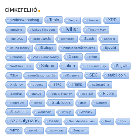
CÍMKEFELHŐ
Tesla
XRP
szólásszabadság
Verge
Ukraine
Tether
tumbling
United Kingdom
Timothy May
Zcash
The DAO
szingularitás
szankciók
Shitcoin
Strategy
ügyvéd
sound money
virtuális fizetőeszközök
X.com
robot
Robotika
Vivek Ramaswamy
Solana
token
Segwit
WallStreetBets
The Pirate Bay
SEC
stabil coin
TSLA
személyazonosítás
világ-pénz
Trump
X Money
utreexo
STRC
számlapénz
Ripple
SafePal
startup
Virtual insanity
web 3.0
Stabilcoin
Roger Ver
stabil
usdt
Satoshi
Stockholm
Wanchain
whisky
Whiskey
szabályozás
tőzsde
Satoshi Nakamoto
Teal
Visa
WBTC
taxation
szavazás
Zencash