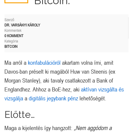
Bitcoin.
Szerző
DR. VARSÁNYI KÁROLY
Kommentek
0 KOMMENT
Kategória
BITCOIN
Ma arról a
konfabulációról
akartam volna írni, amit
Davos-ban préselt ki magából Huw van Steenis (ex
Morgan Stanley), aki tavaly csatlakozott a Bank of
Englandhez. Ahhoz a BoE-hez, aki
aktívan vizsgálta és
vizsgálja
a
digitális jegybank pénz
lehetőségét.
Előtte…
Maga a kijelentés így hangzott:
„Nem aggódom a