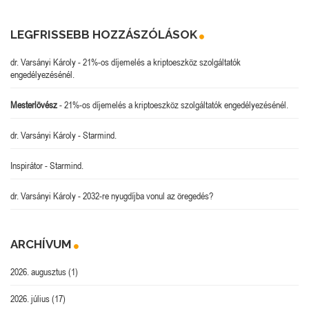
LEGFRISSEBB HOZZÁSZÓLÁSOK
dr. Varsányi Károly
-
21%-os díjemelés a kriptoeszköz szolgáltatók
engedélyezésénél.
Mesterlövész
-
21%-os díjemelés a kriptoeszköz szolgáltatók engedélyezésénél.
dr. Varsányi Károly
-
Starmind.
Inspirátor
-
Starmind.
dr. Varsányi Károly
-
2032-re nyugdíjba vonul az öregedés?
ARCHÍVUM
2026. augusztus
(1)
2026. július
(17)