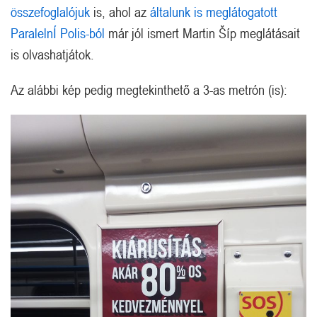
összefoglalójuk
is, ahol az
általunk is meglátogatott
ParalelnÍ Polis-ból
már jól ismert Martin Šíp meglátásait
is olvashatjátok.
Az alábbi kép pedig megtekinthető a 3-as metrón (is):