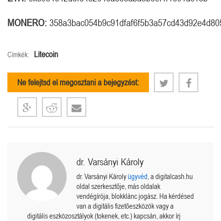
MONERO:
358a3bac054b9c91dfaf6f5b3a57cd43d92e4d80
Litecoin
Címkék:
Ne felejtsd el megosztani a bejegyzést:
dr. Varsányi Károly
dr. Varsányi Károly
ügyvéd
, a digitalcash.hu
oldal szerkesztője, más oldalak
vendégírója, blokklánc jogász. Ha kérdésed
van a digitális fizetőeszközök vagy a
digitális eszközosztályok (tokenek, etc.) kapcsán, akkor írj