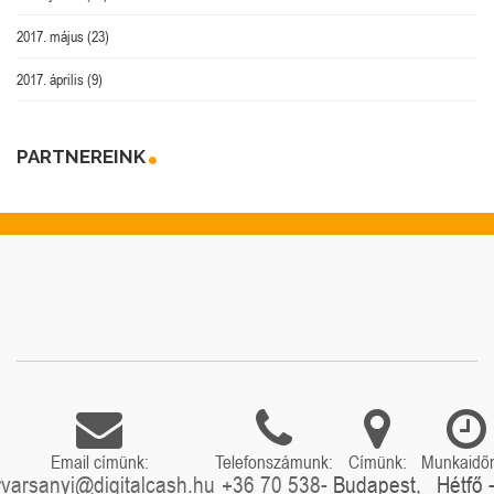
2017. május
(23)
2017. április
(9)
PARTNEREINK
Email címünk:
Telefonszámunk:
Címünk:
Munkaidő
rvarsanyi@digitalcash.hu
+36 70 538-
Budapest,
Hétfő 