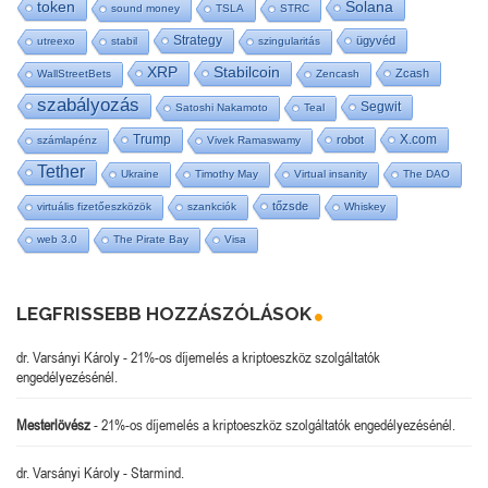
token
Solana
sound money
TSLA
STRC
Strategy
ügyvéd
utreexo
stabil
szingularitás
XRP
Stabilcoin
Zcash
WallStreetBets
Zencash
szabályozás
Segwit
Satoshi Nakamoto
Teal
Trump
X.com
robot
számlapénz
Vivek Ramaswamy
Tether
Ukraine
Timothy May
Virtual insanity
The DAO
tőzsde
virtuális fizetőeszközök
szankciók
Whiskey
web 3.0
The Pirate Bay
Visa
LEGFRISSEBB HOZZÁSZÓLÁSOK
dr. Varsányi Károly
-
21%-os díjemelés a kriptoeszköz szolgáltatók
engedélyezésénél.
Mesterlövész
-
21%-os díjemelés a kriptoeszköz szolgáltatók engedélyezésénél.
dr. Varsányi Károly
-
Starmind.