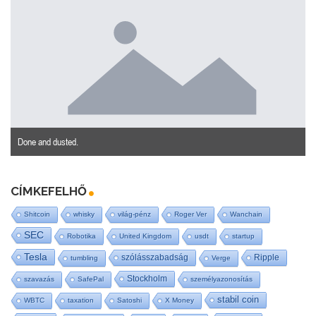
Done and dusted.
CÍMKEFELHŐ
Shitcoin
whisky
világ-pénz
Roger Ver
Wanchain
SEC
Robotika
United Kingdom
usdt
startup
Tesla
szólásszabadság
Ripple
tumbling
Verge
Stockholm
szavazás
SafePal
személyazonosítás
stabil coin
WBTC
taxation
Satoshi
X Money