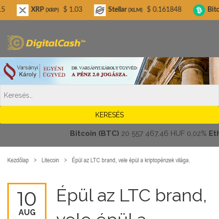
Digitalcash.hu
RP
$ 1.03
Stellar
$ 0.161848
Bitcoin Cash
(XRP)
(XLM)
(BC
Bitcoin (BTC)
20 557 467,46 HUF
0,02%
Ethere
Kezdőlap
Litecoin
Épül az LTC brand, vele épül a kriptopénzek világa.
Épül az LTC brand,
10
AUG