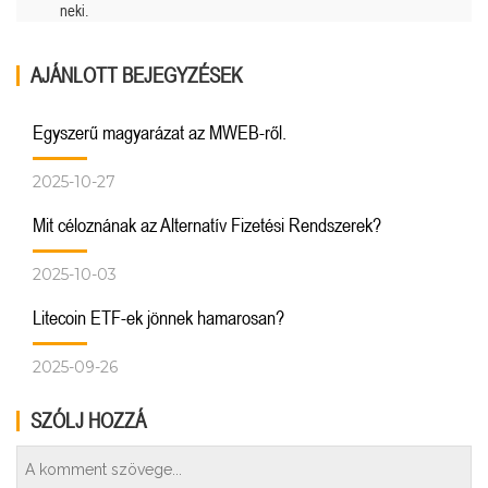
neki.
AJÁNLOTT BEJEGYZÉSEK
Egyszerű magyarázat az MWEB-ről.
2025-10-27
Mit céloznának az Alternatív Fizetési Rendszerek?
2025-10-03
Litecoin ETF-ek jönnek hamarosan?
2025-09-26
SZÓLJ HOZZÁ