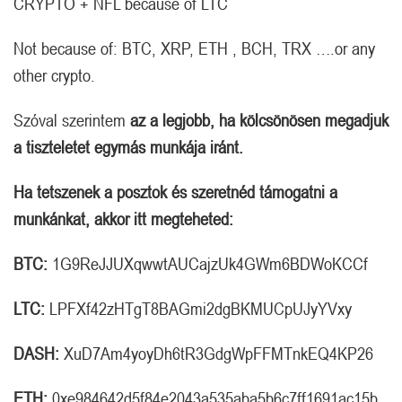
CRYPTO + NFL because of LTC
Not because of: BTC, XRP, ETH , BCH, TRX ….or any
other crypto.
Szóval szerintem
az a legjobb, ha kölcsönösen megadjuk
a tiszteletet egymás munkája iránt.
Ha tetszenek a posztok és szeretnéd támogatni a
munkánkat, akkor itt megteheted:
BTC:
1G9ReJJUXqwwtAUCajzUk4GWm6BDWoKCCf
LTC:
LPFXf42zHTgT8BAGmi2dgBKMUCpUJyYVxy
DASH:
XuD7Am4yoyDh6tR3GdgWpFFMTnkEQ4KP26
ETH:
0xe984642d5f84e2043a535aba5b6c7ff1691ac15b