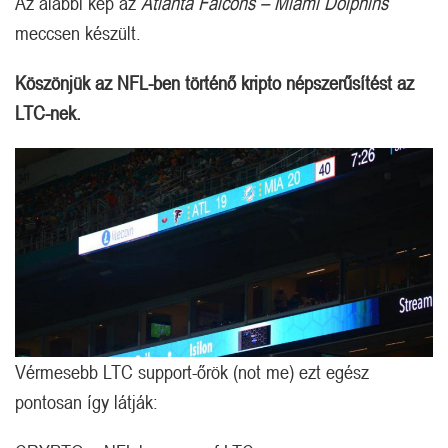
Az alábbi kép az
Atlanta Falcons – Miami Dolphins
meccsen készült.
Köszönjük az NFL-ben történő kripto népszerűsítést az
LTC-nek.
Vérmesebb LTC support-őrök (not me) ezt egész
pontosan így látják: