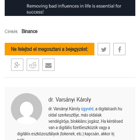
Binance
Címkék:
Ne felejtsd el megosztani a bejegyzést:
dr. Varsányi Károly
dr. Varsányi Károly
ügyvéd
, a digitalcash.hu
oldal szerkesztője, más oldalak
vendégírója, blokklánc jogász. Ha kérdésed
van a digitális fizetőeszközök vagy a
digitális eszközosztályok (tokenek, etc.) kapcsán, akkor írj
neki.