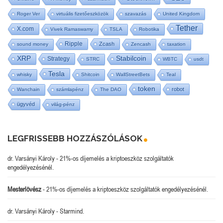
Roger Ver
virtuális fizetőeszközök
szavazás
United Kingdom
Tether
X.com
Vivek Ramaswamy
TSLA
Robotika
Ripple
Zcash
sound money
Zencash
taxation
XRP
Stabilcoin
Strategy
STRC
WBTC
usdt
Tesla
whisky
Shitcoin
WallStreetBets
Teal
token
robot
Wanchain
számlapénz
The DAO
ügyvéd
világ-pénz
LEGFRISSEBB HOZZÁSZÓLÁSOK
dr. Varsányi Károly
-
21%-os díjemelés a kriptoeszköz szolgáltatók
engedélyezésénél.
Mesterlövész
-
21%-os díjemelés a kriptoeszköz szolgáltatók engedélyezésénél.
dr. Varsányi Károly
-
Starmind.