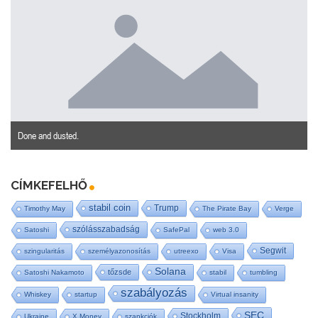
Done and dusted.
CÍMKEFELHŐ
stabil coin
Trump
Timothy May
The Pirate Bay
Verge
szólásszabadság
Satoshi
SafePal
web 3.0
Segwit
szingularitás
személyazonosítás
utreexo
Visa
Solana
tőzsde
Satoshi Nakamoto
stabil
tumbling
szabályozás
Whiskey
startup
Virtual insanity
SEC
Stockholm
Ukraine
X Money
szankciók