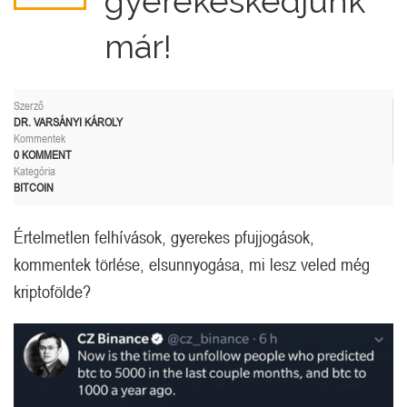
gyerekeskedjünk
már!
Szerző
DR. VARSÁNYI KÁROLY
Kommentek
0 KOMMENT
Kategória
BITCOIN
Értelmetlen felhívások, gyerekes pfujjogások,
kommentek törlése, elsunnyogása, mi lesz veled még
kriptofölde?