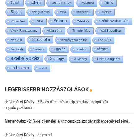
token
Zcash
sound money
Robotika
WBTC
Ripple
szingularitás
Visa
szankciók
utreexo
Solana
szólásszabadság
Roger Ver
TSLA
Whiskey
Vivek Ramaswamy
világ-pénz
Timothy May
WallStreetBets
Stockholm
web 3.0
személyazonosítás
The DAO
ügyvéd
tőzsde
Zencash
Satoshi
taxation
szabályozás
Strategy
X Money
United Kingdom
stabil coin
stabil
LEGFRISSEBB HOZZÁSZÓLÁSOK
dr. Varsányi Károly
-
21%-os díjemelés a kriptoeszköz szolgáltatók
engedélyezésénél.
Mesterlövész
-
21%-os díjemelés a kriptoeszköz szolgáltatók engedélyezésénél.
dr. Varsányi Károly
-
Starmind.