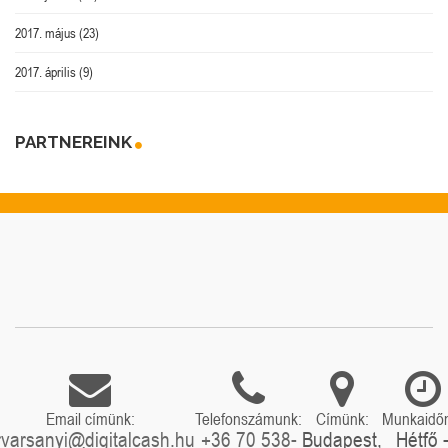
2017. május
(23)
2017. április
(9)
PARTNEREINK
Email címünk:
Telefonszámunk:
Címünk:
Munkaidő
rvarsanyi@digitalcash.hu
+36 70 538-
Budapest,
Hétfő 