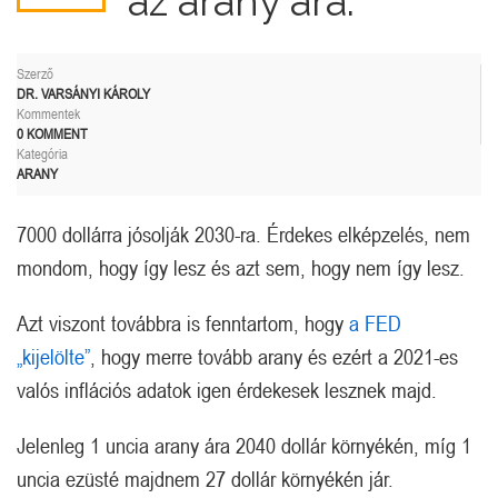
az arany ára.
Szerző
DR. VARSÁNYI KÁROLY
Kommentek
0 KOMMENT
Kategória
ARANY
7000 dollárra jósolják 2030-ra. Érdekes elképzelés, nem
mondom, hogy így lesz és azt sem, hogy nem így lesz.
Azt viszont továbbra is fenntartom, hogy
a FED
„kijelölte”
, hogy merre tovább arany és ezért a 2021-es
valós inflációs adatok igen érdekesek lesznek majd.
Jelenleg 1 uncia arany ára 2040 dollár környékén, míg 1
uncia ezüsté majdnem 27 dollár környékén jár.