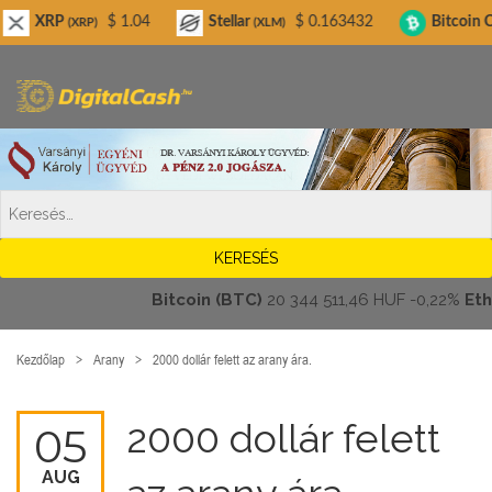
Digitalcash.hu
P
$ 1.04
Stellar
$ 0.163432
Bitcoin Cash
(XRP)
(XLM)
(BCH)
Bitcoin (BTC)
20 344 511,46 HUF
-0,22%
Ethere
Kezdőlap
Arany
2000 dollár felett az arany ára.
2000 dollár felett
05
AUG