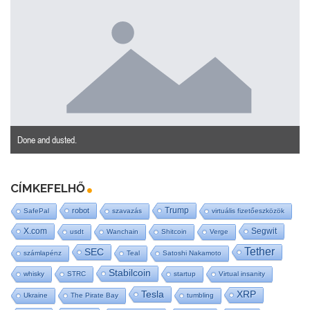
Done and dusted.
CÍMKEFELHŐ
Trump
robot
SafePal
szavazás
virtuális fizetőeszközök
X.com
Segwit
usdt
Wanchain
Shitcoin
Verge
Tether
SEC
számlapénz
Teal
Satoshi Nakamoto
Stabilcoin
whisky
STRC
startup
Virtual insanity
Tesla
XRP
Ukraine
The Pirate Bay
tumbling