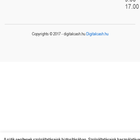
17.00
Copyrights © 2017 - digitalcash.hu
Digitalcash.hu
A sütik segítenek szolgáltatásaink biztosításában. Szolgáltatásaink használatáva