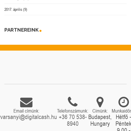
2017. április
(9)
PARTNEREINK
Email címünk:
Telefonszámunk:
Címünk:
Munkaidő
rvarsanyi@digitalcash.hu
+36 70 538-
Budapest,
Hétfő 
8940
Hungary
Pénte
9.00 -