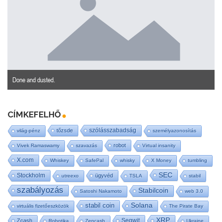
Done and dusted.
CÍMKEFELHŐ
szólásszabadság
tőzsde
világ-pénz
személyazonosítás
robot
Vivek Ramaswamy
szavazás
Virtual insanity
X.com
Whiskey
SafePal
whisky
X Money
tumbling
SEC
Stockholm
ügyvéd
utreexo
TSLA
stabil
szabályozás
Stabilcoin
Satoshi Nakamoto
web 3.0
stabil coin
Solana
virtuális fizetőeszközök
The Pirate Bay
XRP
Segwit
Zcash
Robotika
Zencash
Ukraine