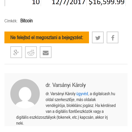
Bitcoin
Címkék:
Ne felejtsd el megosztani a bejegyzést:
dr. Varsányi Károly
dr. Varsányi Károly
ügyvéd
, a digitalcash.hu
oldal szerkesztője, más oldalak
vendégírója, blokklánc jogász. Ha kérdésed
van a digitális fizetőeszközök vagy a
digitális eszközosztályok (tokenek, etc.) kapcsán, akkor írj
neki.