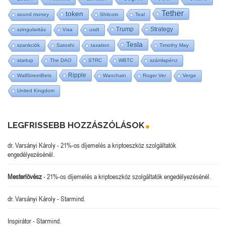
Tether
token
sound money
Shitcoin
Teal
Trump
Strategy
szingularitás
Visa
usdt
Tesla
szankciók
Satoshi
taxation
Timothy May
startup
The DAO
STRC
WBTC
számlapénz
Ripple
WallStreetBets
Wanchain
Roger Ver
Verge
United Kingdom
LEGFRISSEBB HOZZÁSZÓLÁSOK
dr. Varsányi Károly
-
21%-os díjemelés a kriptoeszköz szolgáltatók
engedélyezésénél.
Mesterlövész
-
21%-os díjemelés a kriptoeszköz szolgáltatók engedélyezésénél.
dr. Varsányi Károly
-
Starmind.
Inspirátor
-
Starmind.