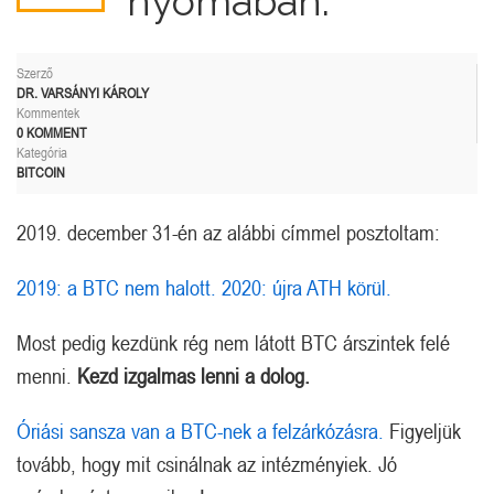
nyomában.
Szerző
DR. VARSÁNYI KÁROLY
Kommentek
0 KOMMENT
Kategória
BITCOIN
2019. december 31-én az alábbi címmel posztoltam:
2019: a BTC nem halott. 2020: újra ATH körül.
Most pedig kezdünk rég nem látott BTC árszintek felé
menni.
Kezd izgalmas lenni a dolog.
Óriási sansza van a BTC-nek a felzárkózásra.
Figyeljük
tovább, hogy mit csinálnak az intézményiek. Jó