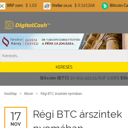
Digitalcash.hu
$ 1.03
Stellar
$ 0.161268
Bitcoin Cash
$ 
RP)
(XLM)
(BCH)
Bitcoin (BTC)
20 601 917,25 HUF
0,68%
Ethere
Kezdőlap
Bitcoin
Régi BTC árszintek nyomában.
Régi BTC árszintek
17
NOV