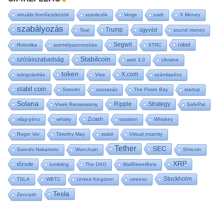
virtuális fizetőeszközök
szankciók
Verge
usdt
X Money
szabályozás
Trump
ügyvéd
Teal
sound money
Segwit
robot
Robotika
személyazonosítás
STRC
Stabilcoin
szólásszabadság
web 3.0
Ukraine
token
X.com
szingularitás
Visa
számlapénz
stabil coin
Satoshi
szavazás
The Pirate Bay
startup
Solana
Ripple
Strategy
Vivek Ramaswamy
SafePal
Zcash
világ-pénz
whisky
taxation
Whiskey
Roger Ver
Timothy May
stabil
Virtual insanity
Tether
SEC
Satoshi Nakamoto
Wanchain
Shitcoin
XRP
tőzsde
tumbling
The DAO
WallStreetBets
Stockholm
TSLA
WBTC
United Kingdom
utreexo
Tesla
Zencash