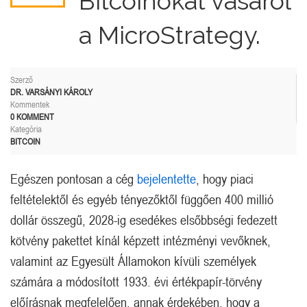
Bitcoinokat vásárol
a MicroStrategy.
Szerző
DR. VARSÁNYI KÁROLY
Kommentek
0 KOMMENT
Kategória
BITCOIN
Egészen pontosan a cég
bejelentette
, hogy piaci
feltételektől és egyéb tényezőktől függően 400 millió
dollár összegű, 2028-ig esedékes elsőbbségi fedezett
kötvény pakettet kínál képzett intézményi vevőknek,
valamint az Egyesült Államokon kívüli személyek
számára a módosított 1933. évi értékpapír-törvény
előírásnak megfelelően, annak érdekében, hogy a