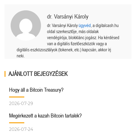
dr. Varsányi Károly
dr. Varsányi Károly
ügyvéd
, a digitalcash.hu
oldal szerkesztője, más oldalak
vendégírója, blokklánc jogász. Ha kérdésed
van a digitális fizetőeszközök vagy a
digitális eszközosztályok (tokenek, etc.) kapcsán, akkor írj
neki.
AJÁNLOTT BEJEGYZÉSEK
Hogy áll a Bitcoin Treasury?
2026-07-29
Megérkezett a kazah Bitcoin tartalék?
2026-07-24