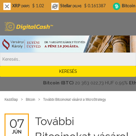
Digitalcash.hu
P
$ 1.02
Stellar
$ 0.161387
Bitcoin Cash
(XRP)
(XLM)
(BCH)
Bitcoin (BTC)
20 363 022,73 HUF
0,95%
Ethere
Kezdőlap
Bitcoin
További Bitcoinokat vásárol a MicroStrategy.
További
07
JÚN