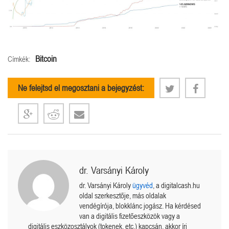
Bitcoin
Címkék:
Ne felejtsd el megosztani a bejegyzést:
dr. Varsányi Károly
dr. Varsányi Károly
ügyvéd
, a digitalcash.hu
oldal szerkesztője, más oldalak
vendégírója, blokklánc jogász. Ha kérdésed
van a digitális fizetőeszközök vagy a
digitális eszközosztályok (tokenek, etc.) kapcsán, akkor írj