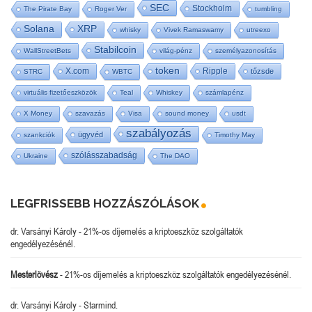
SEC
Stockholm
The Pirate Bay
Roger Ver
tumbling
Solana
XRP
whisky
Vivek Ramaswamy
utreexo
Stabilcoin
WallStreetBets
világ-pénz
személyazonosítás
token
X.com
Ripple
tőzsde
STRC
WBTC
virtuális fizetőeszközök
Teal
Whiskey
számlapénz
X Money
szavazás
Visa
sound money
usdt
szabályozás
ügyvéd
szankciók
Timothy May
szólásszabadság
Ukraine
The DAO
LEGFRISSEBB HOZZÁSZÓLÁSOK
dr. Varsányi Károly
-
21%-os díjemelés a kriptoeszköz szolgáltatók
engedélyezésénél.
Mesterlövész
-
21%-os díjemelés a kriptoeszköz szolgáltatók engedélyezésénél.
dr. Varsányi Károly
-
Starmind.