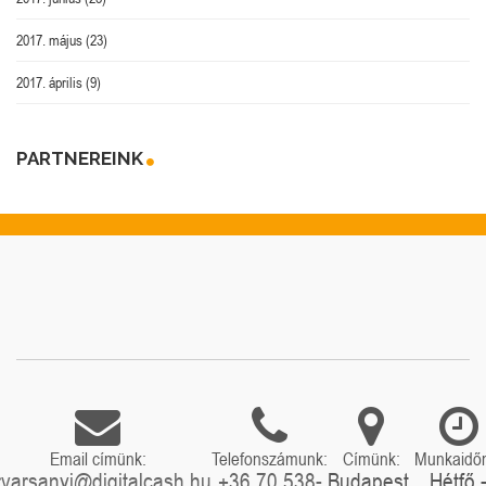
2017. május
(23)
2017. április
(9)
PARTNEREINK
Email címünk:
Telefonszámunk:
Címünk:
Munkaidő
rvarsanyi@digitalcash.hu
+36 70 538-
Budapest,
Hétfő 