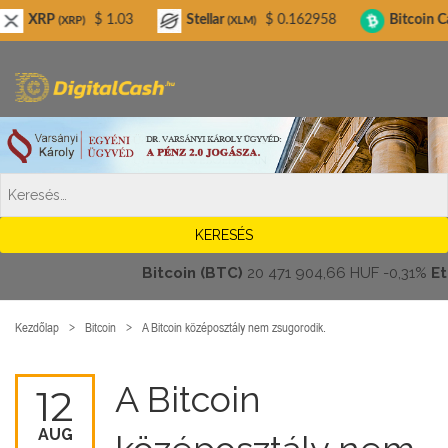
Digitalcash.hu
$ 1.03
Stellar
$ 0.162958
Bitcoin Cash
(XRP)
(XLM)
(BCH)
Bitcoin (BTC)
20 471 904,66 HUF
-0,31%
Ether
Kezdőlap
Bitcoin
A Bitcoin középosztály nem zsugorodik.
A Bitcoin
12
AUG