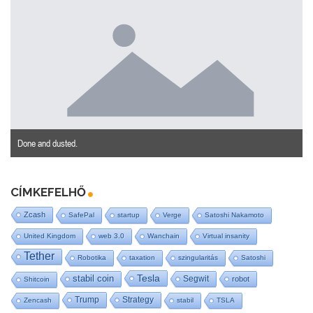
Done and dusted.
CÍMKEFELHŐ
Zcash
SafePal
startup
Verge
Satoshi Nakamoto
United Kingdom
web 3.0
Wanchain
Virtual insanity
Tether
Robotika
taxation
szingularitás
Satoshi
Tesla
stabil coin
Segwit
robot
Shitcoin
Trump
Strategy
Zencash
stabil
TSLA