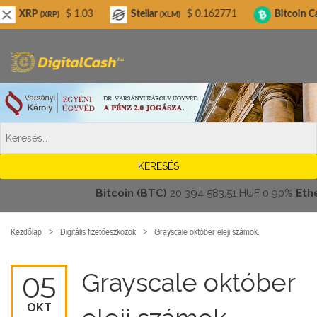
Digitalcash.hu
$ 1.03
Stellar
$ 0.162771
Bitcoin Cash
$
XRP)
(XLM)
(BCH)
Bitcoin (BTC)
20 394 583,51 HUF
0,90%
Ethereu
Kezdőlap
Digitális fizetőeszközök
Grayscale október eleji számok.
Grayscale október
05
OKT