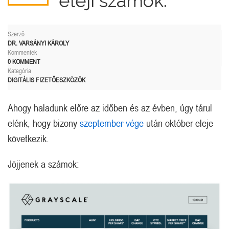
eleji számok.
Szerző
DR. VARSÁNYI KÁROLY
Kommentek
0 KOMMENT
Kategória
DIGITÁLIS FIZETŐESZKÖZÖK
Ahogy haladunk előre az időben és az évben, úgy tárul
elénk, hogy bizony
szeptember vége
után október eleje
következik.
Jöjjenek a számok: