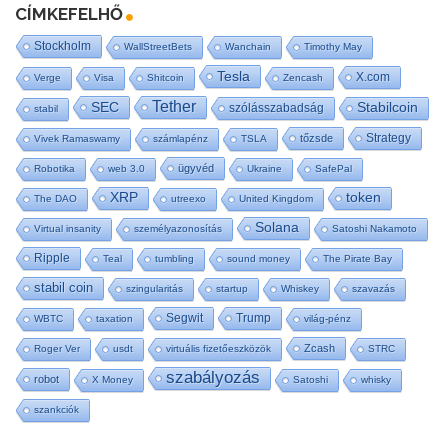
CÍMKEFELHŐ
Stockholm
WallStreetBets
Wanchain
Timothy May
Tesla
X.com
Verge
Visa
Shitcoin
Zencash
Tether
SEC
Stabilcoin
szólásszabadság
stabil
Strategy
tőzsde
Vivek Ramaswamy
számlapénz
TSLA
ügyvéd
Robotika
web 3.0
Ukraine
SafePal
XRP
token
The DAO
utreexo
United Kingdom
Solana
Virtual insanity
személyazonosítás
Satoshi Nakamoto
Ripple
Teal
tumbling
sound money
The Pirate Bay
stabil coin
szingularitás
startup
Whiskey
szavazás
Segwit
Trump
WBTC
taxation
világ-pénz
Zcash
Roger Ver
usdt
virtuális fizetőeszközök
STRC
szabályozás
robot
X Money
Satoshi
whisky
szankciók