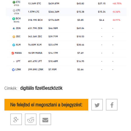
digitális fizetőeszközök
Címkék:
Ne felejtsd el megosztani a bejegyzést: