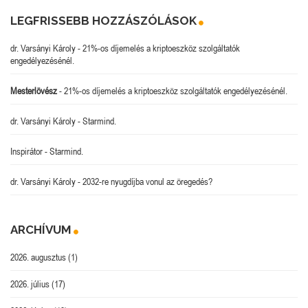
LEGFRISSEBB HOZZÁSZÓLÁSOK
dr. Varsányi Károly
-
21%-os díjemelés a kriptoeszköz szolgáltatók
engedélyezésénél.
Mesterlövész
-
21%-os díjemelés a kriptoeszköz szolgáltatók engedélyezésénél.
dr. Varsányi Károly
-
Starmind.
Inspirátor
-
Starmind.
dr. Varsányi Károly
-
2032-re nyugdíjba vonul az öregedés?
ARCHÍVUM
2026. augusztus
(1)
2026. július
(17)