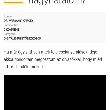
nagyhatalom?
Szerző
DR. VARSÁNYI KÁROLY
Kommentek
0 KOMMENT
Kategória
DIGITÁLIS FIZETŐESZKÖZÖK
Ha már úgyis itt van a téli telelések/nyaralások ideje,
akkor gondoltam megosztom az olvasókkal, hogy miért
+1 ok Thaiföld mellett: