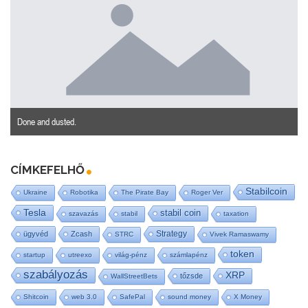
Done and dusted.
CÍMKEFELHŐ
Stabilcoin
Ukraine
Robotika
The Pirate Bay
Roger Ver
Tesla
stabil coin
szavazás
stabil
taxation
Strategy
ügyvéd
Zcash
STRC
Vivek Ramaswamy
token
startup
utreexo
világ-pénz
számlapénz
szabályozás
XRP
tőzsde
WallStreetBets
Shitcoin
web 3.0
SafePal
sound money
X Money