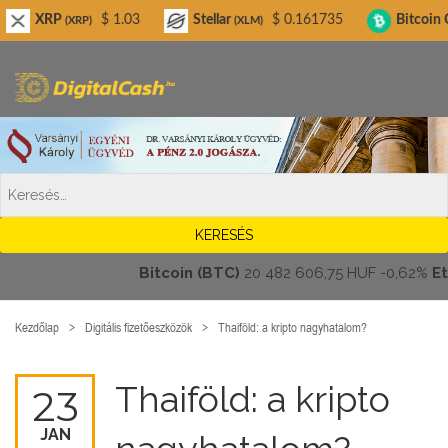
Digitalcash.hu
RP
$ 1.03
Stellar
$ 0.161735
Bitcoin Cash
(XRP)
(XLM)
(BC
Bitcoin (BTC)
20 482 606,75 HUF
-0,62%
Ethe
Kezdőlap
Digitális fizetőeszközök
Thaiföld: a kripto nagyhatalom?
Thaiföld: a kripto
23
JAN