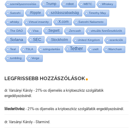
Trump
robot
személyazonosítás
WBTC
Whiskey
Ripple
szólásszabadság
Satoshi
Timothy May
X.com
whisky
Virtual insanity
Satoshi Nakamoto
Segwit
The DAO
Visa
Zencash
virtuális fizetőeszközök
SEC
Solana
Stockholm
United Kingdom
szankciók
Tether
Teal
TSLA
szingularitás
usdt
Wanchain
tumbling
Verge
LEGFRISSEBB HOZZÁSZÓLÁSOK
dr. Varsányi Károly
-
21%-os díjemelés a kriptoeszköz szolgáltatók
engedélyezésénél.
Mesterlövész
-
21%-os díjemelés a kriptoeszköz szolgáltatók engedélyezésénél.
dr. Varsányi Károly
-
Starmind.