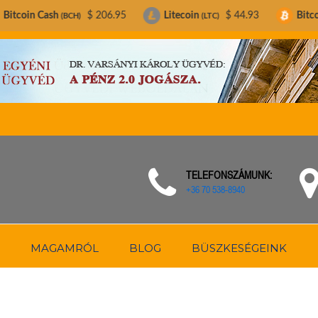
$ 206.95
Litecoin
$ 44.93
Bitcoin
$ 63,64
CH)
(LTC)
(BTC)
TELEFONSZÁMUNK:
+36 70 538-8940
MAGAMRÓL
BLOG
BÜSZKESÉGEINK