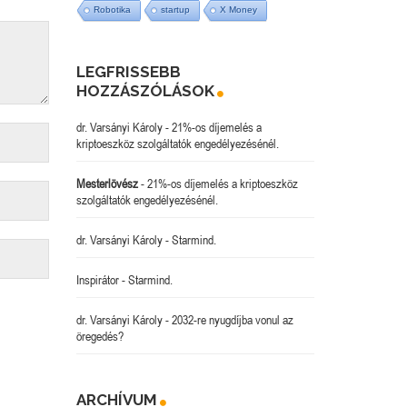
Robotika
startup
X Money
LEGFRISSEBB
HOZZÁSZÓLÁSOK
dr. Varsányi Károly
-
21%-os díjemelés a
kriptoeszköz szolgáltatók engedélyezésénél.
Mesterlövész
-
21%-os díjemelés a kriptoeszköz
szolgáltatók engedélyezésénél.
dr. Varsányi Károly
-
Starmind.
Inspirátor
-
Starmind.
dr. Varsányi Károly
-
2032-re nyugdíjba vonul az
öregedés?
ARCHÍVUM