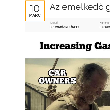
Az emelkedő gá
10
MÁRC
Szerző
Kommen
DR. VARSÁNYI KÁROLY
0 KOM