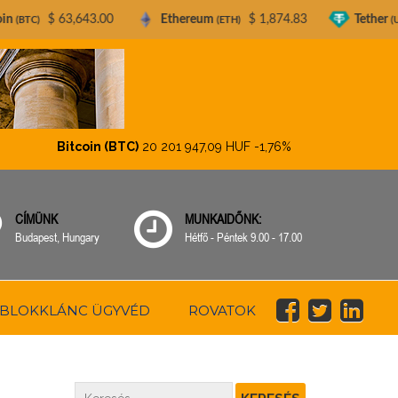
3.00
Ethereum
$ 1,874.83
Tether
$ 0.99907
(ETH)
(USDT)
Bitcoin (BTC)
20 201 947,09 HUF
-1,76%
Ethereum (ET
CÍMÜNK
MUNKAIDŐNK:
Budapest, Hungary
Hétfő - Péntek 9.00 - 17.00
BLOKKLÁNC ÜGYVÉD
ROVATOK