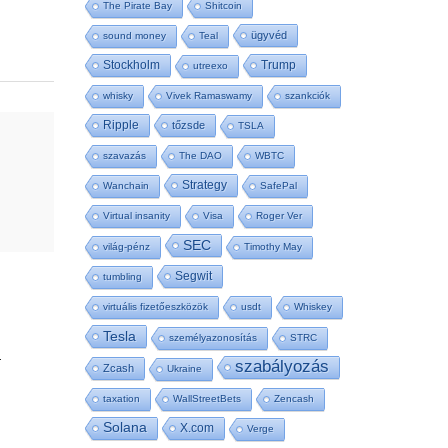
The Pirate Bay
Shitcoin
ügyvéd
sound money
Teal
Stockholm
Trump
utreexo
whisky
Vivek Ramaswamy
szankciók
Ripple
tőzsde
TSLA
szavazás
The DAO
WBTC
Strategy
Wanchain
SafePal
Virtual insanity
Visa
Roger Ver
SEC
világ-pénz
Timothy May
Segwit
tumbling
virtuális fizetőeszközök
usdt
Whiskey
Tesla
személyazonosítás
STRC
.
szabályozás
Zcash
Ukraine
taxation
WallStreetBets
Zencash
Solana
X.com
Verge