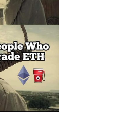
6,11%-nyi Bitcoin.
Done and dusted.