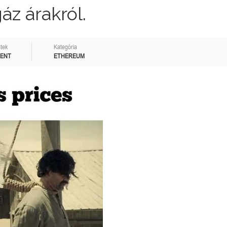
z árakról.
tek
Kategória
MENT
ETHEREUM