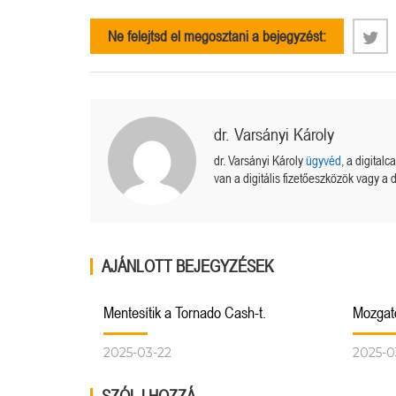
Ne felejtsd el megosztani a bejegyzést:
dr. Varsányi Károly
dr. Varsányi Károly
ügyvéd
, a digital
van a digitális fizetőeszközök vagy a d
AJÁNLOTT BEJEGYZÉSEK
Mentesítik a Tornado Cash-t.
Mozgato
2025-03-22
2025-0