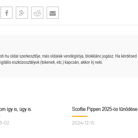
cash.hu oldal szerkesztője, más oldalak vendégírója, blokklánc jogász. Ha kérdésed
igitális eszközosztályok (tokenek, etc.) kapcsán, akkor írj neki.
m így is, úgy is.
Scottie Pippen 2025-ös tűnődése
3-02
2024-12-15