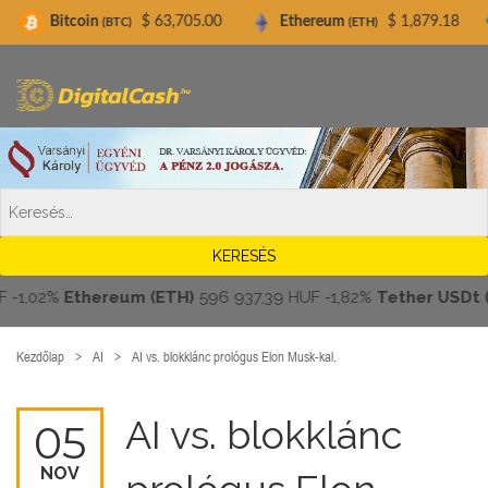
Digitalcash.hu
coin
$ 63,705.00
Ethereum
$ 1,879.18
Tether
(BTC)
(ETH)
,02%
Ethereum (ETH)
596 937,39 HUF
-1,82%
Tether USDt (US
Kezdőlap
AI
AI vs. blokklánc prológus Elon Musk-kal.
AI vs. blokklánc
05
NOV