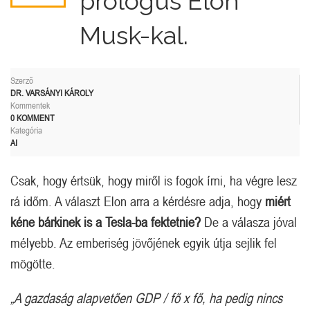
prológus Elon
Musk-kal.
Szerző
DR. VARSÁNYI KÁROLY
Kommentek
0 KOMMENT
Kategória
AI
Csak, hogy értsük, hogy miről is fogok írni, ha végre lesz
rá időm. A választ Elon arra a kérdésre adja, hogy
miért
kéne bárkinek is a Tesla-ba fektetnie?
De a válasza jóval
mélyebb. Az emberiség jövőjének egyik útja sejlik fel
mögötte.
„A gazdaság alapvetően GDP / fő x fő, ha pedig nincs