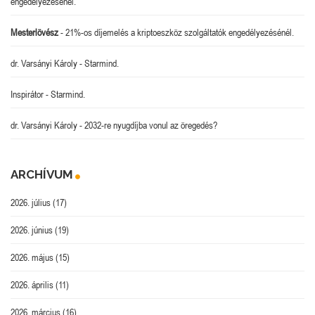
engedélyezésénél.
Mesterlövész
-
21%-os díjemelés a kriptoeszköz szolgáltatók engedélyezésénél.
dr. Varsányi Károly
-
Starmind.
Inspirátor
-
Starmind.
dr. Varsányi Károly
-
2032-re nyugdíjba vonul az öregedés?
ARCHÍVUM
2026. július
(17)
2026. június
(19)
2026. május
(15)
2026. április
(11)
2026. március
(16)