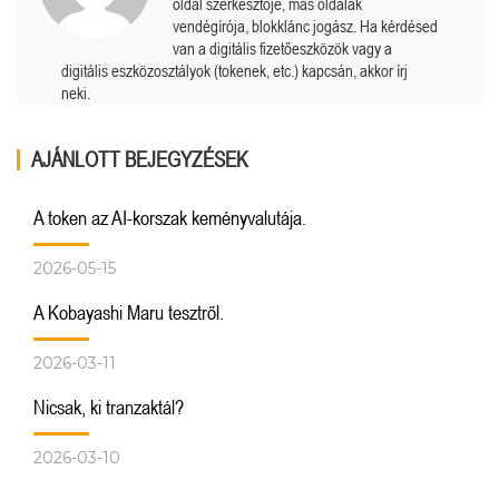
oldal szerkesztője, más oldalak
vendégírója, blokklánc jogász. Ha kérdésed
van a digitális fizetőeszközök vagy a
digitális eszközosztályok (tokenek, etc.) kapcsán, akkor írj
neki.
AJÁNLOTT BEJEGYZÉSEK
A token az AI-korszak keményvalutája.
2026-05-15
A Kobayashi Maru tesztről.
2026-03-11
Nicsak, ki tranzaktál?
2026-03-10