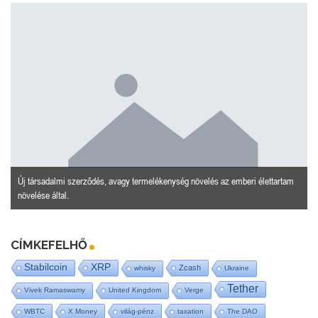
Új társadalmi szerződés, avagy termelékenység növelés az emberi élettartam
növelése által.
CÍMKEFELHŐ
Stabilcoin
XRP
Zcash
whisky
Ukraine
Tether
Vivek Ramaswamy
United Kingdom
Verge
WBTC
X Money
világ-pénz
taxation
The DAO