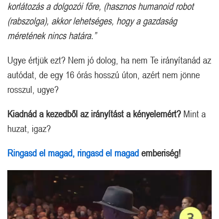
korlátozás a dolgozói főre, (hasznos humanoid robot
(rabszolga), akkor lehetséges, hogy a gazdaság
méretének nincs határa.”
Ugye értjük ezt? Nem jó dolog, ha nem Te irányítanád az
autódat, de egy 16 órás hosszú úton, azért nem jönne
rosszul, ugye?
Kiadnád a kezedből az irányítást a kényelemért?
Mint a
huzat, igaz?
Ringasd el magad, ringasd el magad
emberiség!