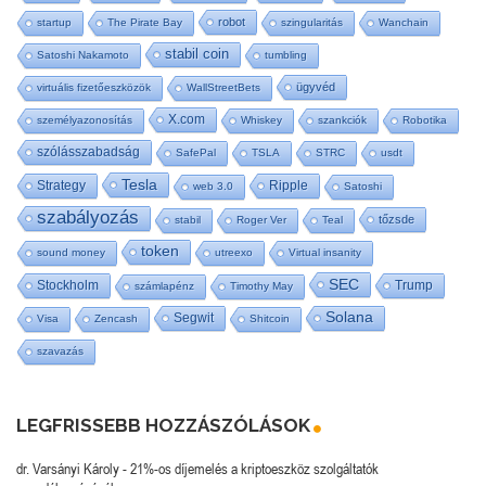
robot
startup
The Pirate Bay
szingularitás
Wanchain
stabil coin
Satoshi Nakamoto
tumbling
ügyvéd
virtuális fizetőeszközök
WallStreetBets
X.com
személyazonosítás
Whiskey
szankciók
Robotika
szólásszabadság
SafePal
TSLA
STRC
usdt
Tesla
Strategy
Ripple
web 3.0
Satoshi
szabályozás
tőzsde
stabil
Roger Ver
Teal
token
sound money
utreexo
Virtual insanity
SEC
Stockholm
Trump
számlapénz
Timothy May
Solana
Segwit
Visa
Zencash
Shitcoin
szavazás
LEGFRISSEBB HOZZÁSZÓLÁSOK
dr. Varsányi Károly
-
21%-os díjemelés a kriptoeszköz szolgáltatók