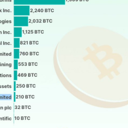
Megérkezett a kazah Bitcoin tartalék?
Orosz kriptós fejlemények.