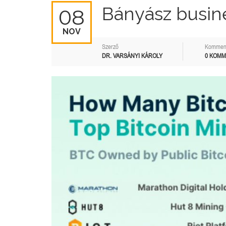
Bányász busin
08
NOV
Szerző
Kommen
DR. VARSÁNYI KÁROLY
0 KOM