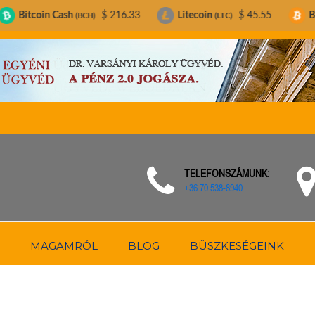
sh
$ 216.33
Litecoin
$ 45.55
Bitcoin
$ 6
(BCH)
(LTC)
(BTC)
TELEFONSZÁMUNK:
+36 70 538-8940
MAGAMRÓL
BLOG
BÜSZKESÉGEINK