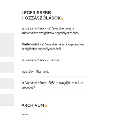
LEGFRISSEBB
HOZZÁSZÓLÁSOK
dr. Varsányi Károly
-
21%-os díjemelés a
kriptoeszköz szolgáltatók engedélyezésénél.
Mesterlövész
-
21%-os díjemelés a kriptoeszköz
szolgáltatók engedélyezésénél.
dr. Varsányi Károly
-
Starmind.
Inspirátor
-
Starmind.
dr. Varsányi Károly
-
2032-re nyugdíjba vonul az
öregedés?
ARCHÍVUM