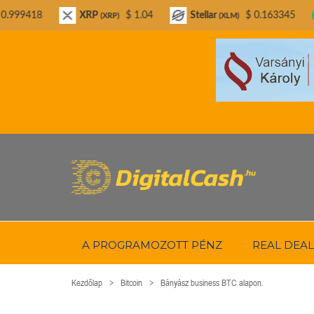
XRP
$ 1.04
Stellar
$ 0.163345
Bitcoin Ca
(XRP)
(XLM)
A PROGRAMOZOTT PÉNZ
REAL DEAL
Kezdőlap
Bitcoin
Bányász business BTC alapon.