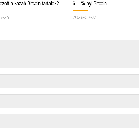
zett a kazah Bitcoin tartalék?
6,11%-nyi Bitcoin.
7-24
2026-07-23