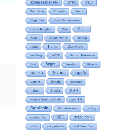
szólásszabadság
STRC
TSLA
Wanchain
Robotika
Verge
Roger Ver
Vivek Ramaswamy
X.com
United Kingdom
Visa
Zcash
sound money
startup
Trump
Stockholm
robot
tumbling
WBTC
Satoshi Nakamoto
Segwit
Teal
taxation
Ukraine
Solana
ügyvéd
The DAO
tőzsde
SafePal
Zencash
Tesla
token
XRP
virtuális fizetőeszközök
web 3.0
Stabilcoin
Virtual insanity
whisky
SEC
stabil coin
számlapénz
stabil
szingularitás
WallStreetBets