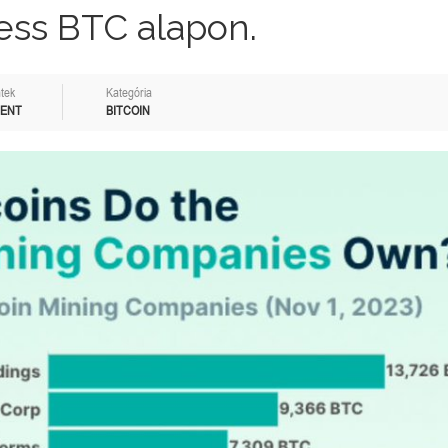
ess BTC alapon.
tek
Kategória
MENT
BITCOIN