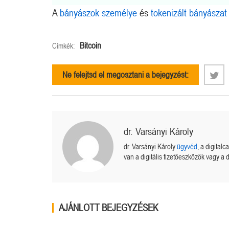
A
bányászok személye
és
tokenizált bányászat
Bitcoin
Címkék:
Ne felejtsd el megosztani a bejegyzést:
dr. Varsányi Károly
dr. Varsányi Károly
ügyvéd
, a digital
van a digitális fizetőeszközök vagy a d
AJÁNLOTT BEJEGYZÉSEK