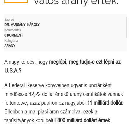
valós arany érték.
Szerző
DR. VARSÁNYI KÁROLY
Kommentek
0 KOMMENT
Kategória
ARANY
A nagy kérdés, hogy
meglépi, meg tudja-e ezt lépni az
U.S.A.?
A Federal Reserve könyveiben ugyanis unciánként
mindössze 42,22 dollár értékű arany certifikátok vannak
feltüntetve, azaz papíron ez nagyjából
11 milliárd dollár.
Ellenben a mai piaci áron számolva, ezek a
tanúsítványok körülbelül
800 milliárd dollárt érnek.