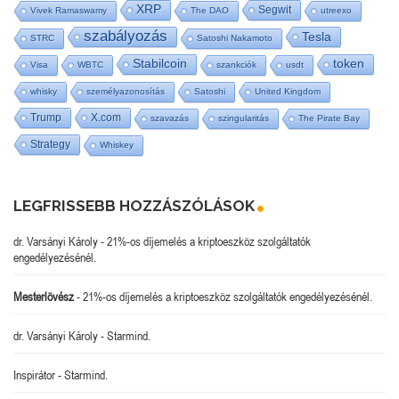
XRP
Segwit
Vivek Ramaswamy
The DAO
utreexo
szabályozás
Tesla
STRC
Satoshi Nakamoto
Stabilcoin
token
Visa
WBTC
szankciók
usdt
whisky
személyazonosítás
Satoshi
United Kingdom
Trump
X.com
szavazás
szingularitás
The Pirate Bay
Strategy
Whiskey
LEGFRISSEBB HOZZÁSZÓLÁSOK
dr. Varsányi Károly
-
21%-os díjemelés a kriptoeszköz szolgáltatók
engedélyezésénél.
Mesterlövész
-
21%-os díjemelés a kriptoeszköz szolgáltatók engedélyezésénél.
dr. Varsányi Károly
-
Starmind.
Inspirátor
-
Starmind.