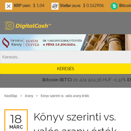
Digitalcash.hu
RP
$ 1.04
Stellar
$ 0.162906
Bitcoin Cash
(XRP)
(XLM)
(BC
Bitcoin (BTC)
20 474 924,36 HUF
-0,32%
Ethe
Kezdőlap
Arany
Könyv szerinti vs. valós arany érték.
Könyv szerinti vs.
18
MÁRC