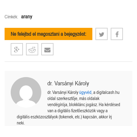
arany
Címkék:
Ne felejtsd el megosztani a bejegyzést:
dr. Varsányi Károly
dr. Varsányi Károly
ügyvéd
, a digitalcash.hu
oldal szerkesztője, más oldalak
vendégírója, blokklánc jogász. Ha kérdésed
van a digitális fizetőeszközök vagy a
digitális eszközosztályok (tokenek, etc.) kapcsán, akkor írj
neki.