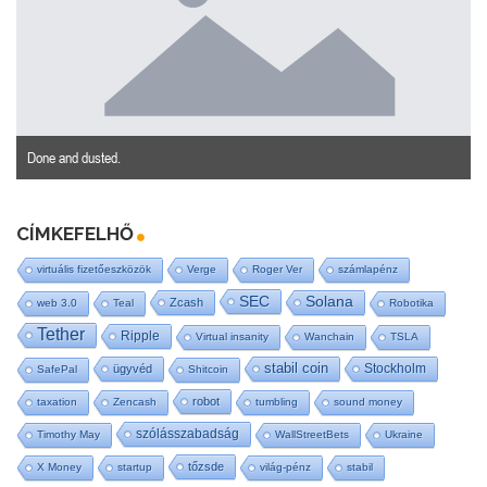
Done and dusted.
CÍMKEFELHŐ
virtuális fizetőeszközök
Verge
Roger Ver
számlapénz
SEC
Solana
Zcash
web 3.0
Teal
Robotika
Tether
Ripple
Virtual insanity
Wanchain
TSLA
stabil coin
Stockholm
ügyvéd
SafePal
Shitcoin
robot
taxation
Zencash
tumbling
sound money
szólásszabadság
Timothy May
WallStreetBets
Ukraine
tőzsde
X Money
startup
világ-pénz
stabil