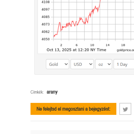
arany
Címkék:
Ne felejtsd el megosztani a bejegyzést: