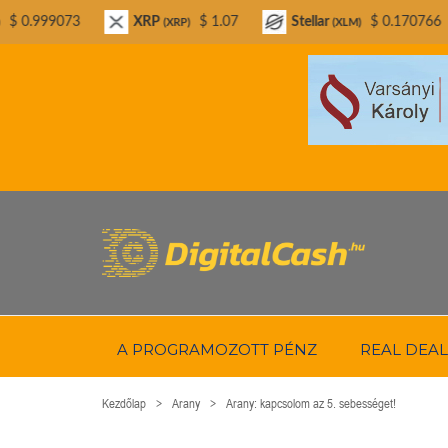
XRP
$ 1.07
Stellar
$ 0.170766
Bitcoi
(XRP)
(XLM)
A PROGRAMOZOTT PÉNZ
REAL DEAL
Kezdőlap
Arany
Arany: kapcsolom az 5. sebességet!