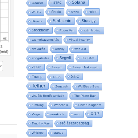
Solana
taxation
STRC
tőzsde
robot
WBTC
stabil
Stabilcoin
Strategy
Ukraine
Stockholm
Roger Ver
számlapénz
személyazonosítás
Virtual insanity
szavazás
whisky
web 3.0
Segwit
szingularitás
The DAO
Zcash
Satoshi
Satoshi Nakamoto
SEC
Trump
TSLA
Tether
Zencash
WallStreetBets
virtuális fizetőeszközök
The Pirate Bay
tumbling
Wanchain
United Kingdom
XRP
Verge
szankciók
usdt
szólásszabadság
Timothy May
Whiskey
startup