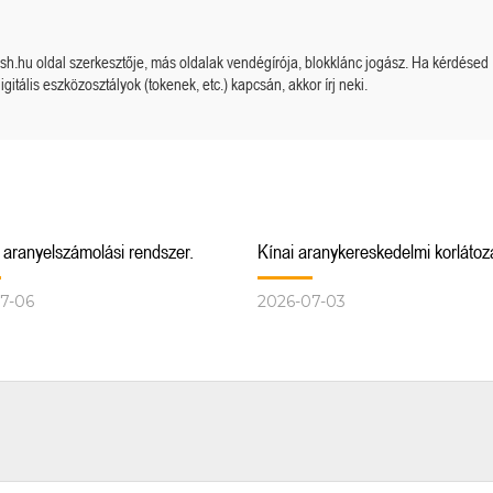
cash.hu oldal szerkesztője, más oldalak vendégírója, blokklánc jogász. Ha kérdésed
igitális eszközosztályok (tokenek, etc.) kapcsán, akkor írj neki.
i aranyelszámolási rendszer.
Kínai aranykereskedelmi korlátoz
7-06
2026-07-03