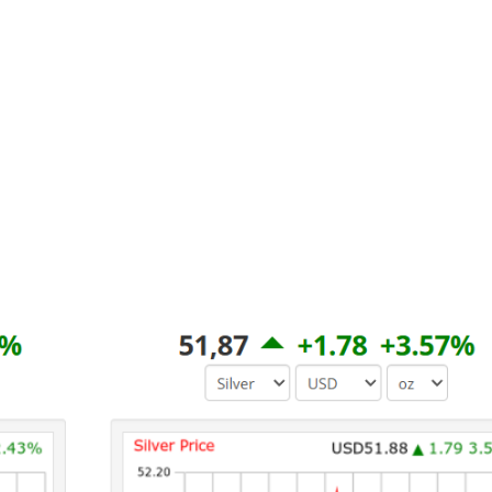
6,11%-nyi Bitcoin.
Done and dusted.