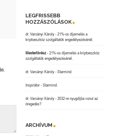
LEGFRISSEBB
HOZZÁSZÓLÁSOK
dr. Varsányi Károly
-
21%-os díjemelés a
kriptoeszköz szolgáltatók engedélyezésénél.
Mesterlövész
-
21%-os díjemelés a kriptoeszköz
szolgáltatók engedélyezésénél.
ás.
dr. Varsányi Károly
-
Starmind.
Inspirátor
-
Starmind.
dr. Varsányi Károly
-
2032-re nyugdíjba vonul az
öregedés?
ARCHÍVUM