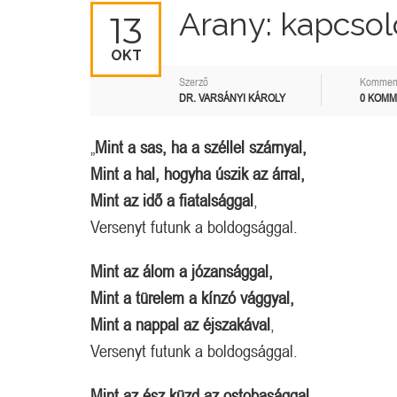
Arany: kapcsol
13
OKT
Szerző
Kommen
DR. VARSÁNYI KÁROLY
0 KOM
„
Mint a sas, ha a széllel szárnyal,
Mint a hal, hogyha úszik az árral,
Mint az idő a fiatalsággal
,
Versenyt futunk a boldogsággal.
Mint az álom a józansággal,
Mint a türelem a kínzó vággyal,
Mint a nappal az éjszakával
,
Versenyt futunk a boldogsággal.
Mint az ész küzd az ostobasággal,