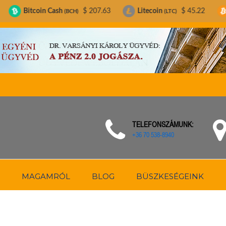
n Cash
$ 207.63
Litecoin
$ 45.22
Bitcoin
(BCH)
(LTC)
(BTC)
TELEFONSZÁMUNK:
+36 70 538-8940
MAGAMRÓL
BLOG
BÜSZKESÉGEINK