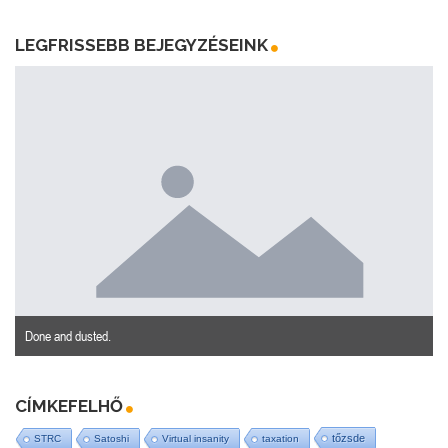
LEGFRISSEBB BEJEGYZÉSEINK
Done and dusted.
CÍMKEFELHŐ
tőzsde
STRC
Satoshi
Virtual insanity
taxation