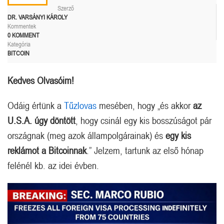
Szerző
DR. VARSÁNYI KÁROLY
Kommentek
0 KOMMENT
Kategória
BITCOIN
Kedves Olvasóim!
Odáig értünk a
Tűzlovas
mesében, hogy „és akkor
az
U.S.A. úgy döntött
, hogy csinál egy kis bosszúságot pár
országnak (meg azok állampolgárainak) és
egy kis
reklámot a Bitcoinnak
.” Jelzem, tartunk az első hónap
felénél kb. az idei évben.