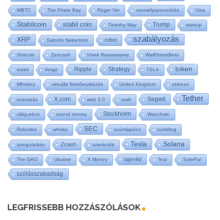
WBTC
The Pirate Bay
Roger Ver
személyazonosítás
Visa
Stabilcoin
stabil coin
Trump
Timothy May
startup
szabályozás
XRP
robot
Satoshi Nakamoto
Shitcoin
Zencash
Vivek Ramaswamy
WallStreetBets
token
Ripple
Strategy
stabil
Verge
TSLA
Whiskey
virtuális fizetőeszközök
United Kingdom
utreexo
Tether
X.com
Segwit
szavazás
web 3.0
usdt
Stockholm
világ-pénz
sound money
Wanchain
SEC
Robotika
whisky
számlapénz
tumbling
Tesla
Solana
Zcash
szingularitás
szankciók
ügyvéd
The DAO
Ukraine
X Money
Teal
SafePal
szólásszabadság
LEGFRISSEBB HOZZÁSZÓLÁSOK