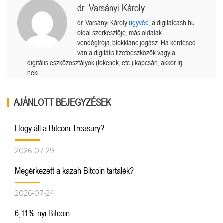
dr. Varsányi Károly
dr. Varsányi Károly
ügyvéd
, a digitalcash.hu
oldal szerkesztője, más oldalak
vendégírója, blokklánc jogász. Ha kérdésed
van a digitális fizetőeszközök vagy a
digitális eszközosztályok (tokenek, etc.) kapcsán, akkor írj
neki.
AJÁNLOTT BEJEGYZÉSEK
Hogy áll a Bitcoin Treasury?
2026-07-29
Megérkezett a kazah Bitcoin tartalék?
2026-07-24
6,11%-nyi Bitcoin.