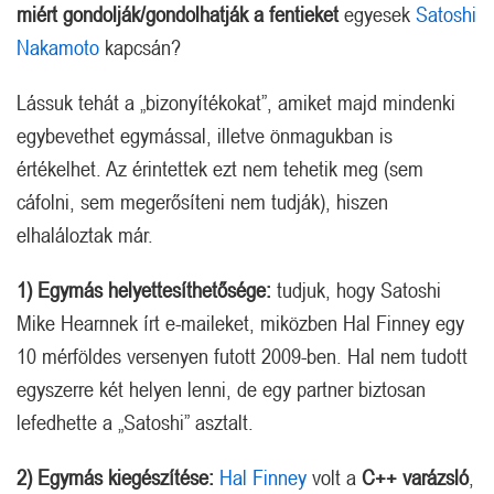
miért gondolják/gondolhatják a fentieket
egyesek
Satoshi
Nakamoto
kapcsán?
Lássuk tehát a „bizonyítékokat”, amiket majd mindenki
egybevethet egymással, illetve önmagukban is
értékelhet. Az érintettek ezt nem tehetik meg (sem
cáfolni, sem megerősíteni nem tudják), hiszen
elhaláloztak már.
1)
Egymás helyettesíthetősége:
tudjuk, hogy Satoshi
Mike Hearnnek írt e-maileket, miközben Hal Finney egy
10 mérföldes versenyen futott 2009-ben. Hal nem tudott
egyszerre két helyen lenni, de egy partner biztosan
lefedhette a „Satoshi” asztalt.
2) Egymás kiegészítése:
Hal Finney
volt a
C++ varázsló
,