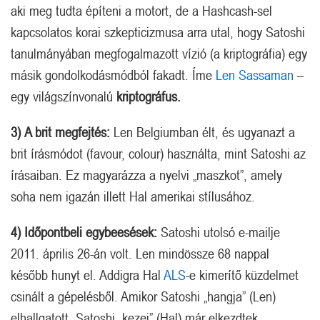
aki meg tudta építeni a motort, de a Hashcash-sel
kapcsolatos korai szkepticizmusa arra utal, hogy Satoshi
tanulmányában megfogalmazott vízió (a kriptográfia) egy
másik gondolkodásmódból fakadt. Íme
Len Sassaman
–
egy világszínvonalú
kriptográfus.
3)
A brit megfejtés:
Len Belgiumban élt, és ugyanazt a
brit írásmódot (favour, colour) használta, mint Satoshi az
írásaiban. Ez magyarázza a nyelvi „maszkot”, amely
soha nem igazán illett Hal amerikai stílusához.
4) Időpontbeli egybeesések:
Satoshi utolsó e-mailje
2011. április 26-án volt. Len mindössze 68 nappal
később hunyt el. Addigra Hal
ALS
-e kimerítő küzdelmet
csinált a gépelésből. Amikor Satoshi „hangja” (Len)
elhallgatott, Satoshi „kezei” (Hal) már elkezdtek