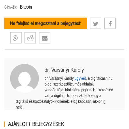
Bitcoin
Címkék:
Ne felejtsd el megosztani a bejegyzést:
dr. Varsányi Károly
dr. Varsányi Károly
ügyvéd
, a digitalcash.hu
oldal szerkesztője, más oldalak
vendégírója, blokklánc jogász. Ha kérdésed
van a digitális fizetőeszközök vagy a
digitális eszközosztályok (tokenek, etc.) kapcsán, akkor írj
neki.
AJÁNLOTT BEJEGYZÉSEK