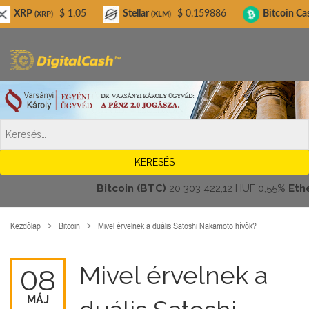
Digitalcash.hu
$ 1.05
Stellar
$ 0.159886
Bitcoin Cash
$ 
P)
(XLM)
(BCH)
Bitcoin (BTC)
20 303 422,12 HUF
0,55%
Ethereu
Kezdőlap
Bitcoin
Mivel érvelnek a duális Satoshi Nakamoto hívők?
Mivel érvelnek a
08
MÁJ