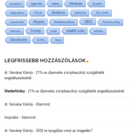
Strategy
ügyvéd
robot
Zcash
taxation
Solana
világ-pénz
TSLA
SafePal
The DAO
SEC
Ripple
szankciók
WallStreetBets
Timothy May
stabil coin
Trump
utreexo
usdt
whisky
Stockholm
STRC
Teal
LEGFRISSEBB HOZZÁSZÓLÁSOK
dr. Varsányi Károly
-
21%-os díjemelés a kriptoeszköz szolgáltatók
engedélyezésénél.
Mesterlövész
-
21%-os díjemelés a kriptoeszköz szolgáltatók engedélyezésénél.
dr. Varsányi Károly
-
Starmind.
Inspirátor
-
Starmind.
dr. Varsányi Károly
-
2032-re nyugdíjba vonul az öregedés?