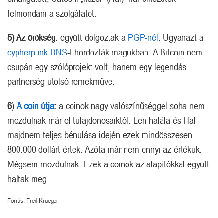
felmondani a szolgálatot.
5) Az örökség:
együtt dolgoztak a
PGP-nél
. Ugyanazt a
cypherpunk DNS
-t hordozták magukban. A Bitcoin nem
csupán egy szólóprojekt volt, hanem egy legendás
partnerség utolsó remekműve.
6
)
A coin útja
:
a coinok nagy valószínűséggel soha nem
mozdulnak már el tulajdonosaiktól. Len halála és Hal
majdnem teljes bénulása idején ezek mindösszesen
800.000 dollárt értek. Azóta már nem ennyi az értékük.
Mégsem mozdulnak. Ezek a coinok az alapítókkal együtt
haltak meg.
Forrás: Fred Krueger