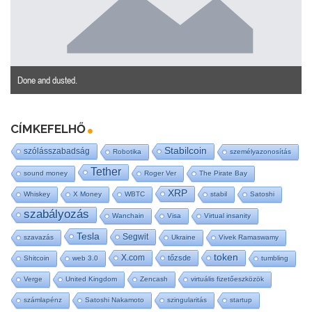
Done and dusted.
CÍMKEFELHŐ
Stabilcoin
szólásszabadság
Robotika
személyazonosítás
Tether
sound money
Roger Ver
The Pirate Bay
XRP
Whiskey
X Money
WBTC
stabil
Satoshi
szabályozás
Wanchain
Visa
Virtual insanity
Tesla
Segwit
szavazás
Ukraine
Vivek Ramaswamy
token
X.com
tőzsde
Shitcoin
web 3.0
tumbling
Verge
United Kingdom
Zencash
virtuális fizetőeszközök
számlapénz
Satoshi Nakamoto
szingularitás
startup