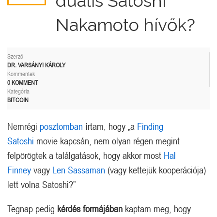
duális Satoshi
Nakamoto hívők?
Szerző
DR. VARSÁNYI KÁROLY
Kommentek
0 KOMMENT
Kategória
BITCOIN
Nemrégi
posztomban
írtam, hogy „a
Finding
Satoshi
movie kapcsán, nem olyan régen megint
felpörögtek a találgatások, hogy akkor most
Hal
Finney
vagy
Len Sassaman
(vagy kettejük kooperációja)
lett volna Satoshi?”
Tegnap pedig
kérdés formájában
kaptam meg, hogy