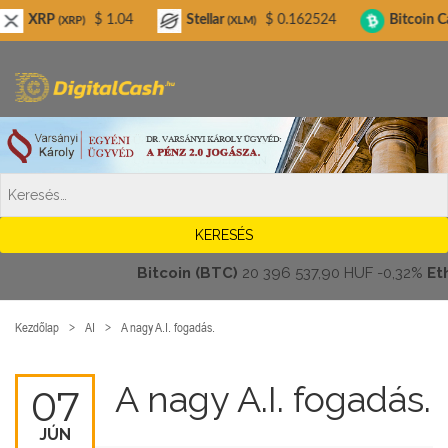
Digitalcash.hu
$ 1.04
Stellar
$ 0.162524
Bitcoin Cash
$
XRP)
(XLM)
(BCH)
Bitcoin (BTC)
20 396 537,90 HUF
-0,32%
Ethere
Kezdőlap
AI
A nagy A.I. fogadás.
A nagy A.I. fogadás.
07
JÚN