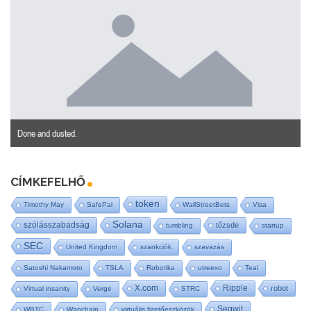
Done and dusted.
CÍMKEFELHŐ
token
Timothy May
SafePal
WallStreetBets
Visa
Solana
szólásszabadság
tőzsde
tumbling
startup
SEC
United Kingdom
szankciók
szavazás
Satoshi Nakamoto
TSLA
Robotika
utreexo
Teal
X.com
Ripple
robot
Virtual insanity
Verge
STRC
Segwit
WBTC
Wanchain
virtuális fizetőeszközök