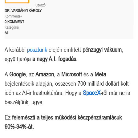
Szerző
DR. VARSÁNYI KÁROLY
Kommentek
0 KOMMENT
Kategória
AI
A korábbi
posztunk
elején említett
pénzügyi vákuum
,
együttjárója
a nagy A.I. fogadás.
A
Google
, az
Amazon
, a
Microsoft
és a
Meta
bejelentéseik alapján, összesen 700 milliárd dollárt költ
idén az AI-infrastruktúrára. Hogy a
SpaceX
-ről már ne is
beszéljünk, ugye.
Ez
felemészti a teljes működési készpénzáramlásuk
90%-94%-át.