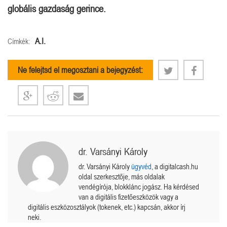
globális gazdaság gerince.
A.I.
Címkék:
Ne felejtsd el megosztani a bejegyzést:
dr. Varsányi Károly
dr. Varsányi Károly
ügyvéd
, a digitalcash.hu
oldal szerkesztője, más oldalak
vendégírója, blokklánc jogász. Ha kérdésed
van a digitális fizetőeszközök vagy a
digitális eszközosztályok (tokenek, etc.) kapcsán, akkor írj
neki.