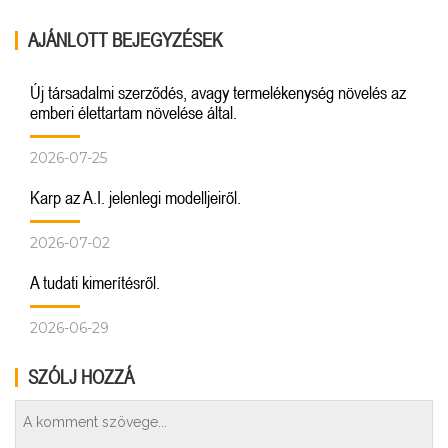
AJÁNLOTT BEJEGYZÉSEK
Új társadalmi szerződés, avagy termelékenység növelés az
emberi élettartam növelése által.
2026-07-25
Karp az A.I. jelenlegi modelljeiről.
2026-07-02
A tudati kimerítésről.
2026-06-29
SZÓLJ HOZZÁ