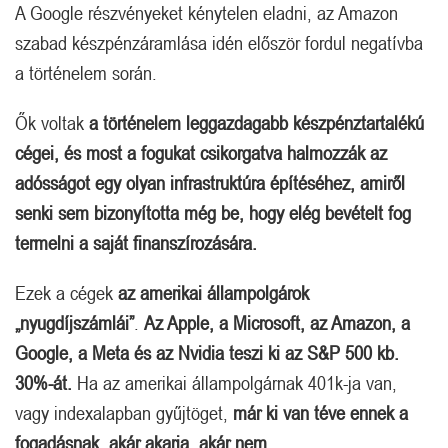
A Google részvényeket kénytelen eladni, az Amazon
szabad készpénzáramlása idén először fordul negatívba
a történelem során.
Ők voltak
a történelem leggazdagabb készpénztartalékú
cégei, és most a fogukat csikorgatva halmozzák az
adósságot egy olyan infrastruktúra építéséhez, amiről
senki sem bizonyította még be, hogy elég bevételt fog
termelni a saját finanszírozására.
Ezek a cégek
az amerikai állampolgárok
„nyugdíjszámlái”
.
Az Apple, a Microsoft, az Amazon, a
Google, a Meta és az Nvidia teszi ki az S&P 500 kb.
30%-át.
Ha az amerikai állampolgárnak 401k-ja van,
vagy indexalapban gyűjtöget,
már ki van téve ennek a
fogadásnak, akár akarja, akár nem.