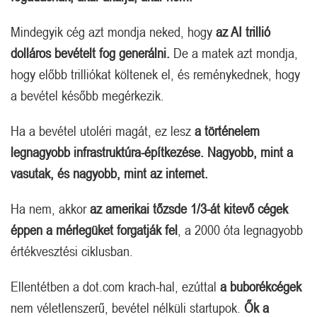
Mindegyik cég azt mondja neked, hogy
az AI trillió
dolláros bevételt fog generálni.
De a matek azt mondja,
hogy előbb trilliókat költenek el, és reménykednek, hogy
a bevétel később megérkezik.
Ha a bevétel utoléri magát, ez lesz
a történelem
legnagyobb infrastruktúra-építkezése. Nagyobb, mint a
vasutak, és nagyobb, mint az internet.
Ha nem, akkor
az amerikai tőzsde 1/3-át kitevő cégek
éppen a mérlegüket forgatják fel
, a 2000 óta legnagyobb
értékvesztési ciklusban.
Ellentétben a dot.com krach-hal, ezúttal
a buborékcégek
nem véletlenszerű, bevétel nélküli startupok.
Ők a