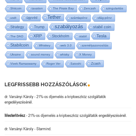
Shitcoin
taxation
The Pirate Bay
Zencash
szingularitás
Tether
ügyvéd
usdt
számlapénz
világ-pénz
szabályozás
stabil coin
Strategy
Trump
Tesla
XRP
Stockholm
The DAO
stabil
Stabilcoin
Whiskey
web 3.0
személyazonosítás
Ukraine
sound money
whisky
X Money
Zcash
Vivek Ramaswamy
Roger Ver
Satoshi
LEGFRISSEBB HOZZÁSZÓLÁSOK
dr. Varsányi Károly
-
21%-os díjemelés a kriptoeszköz szolgáltatók
engedélyezésénél.
Mesterlövész
-
21%-os díjemelés a kriptoeszköz szolgáltatók engedélyezésénél.
dr. Varsányi Károly
-
Starmind.