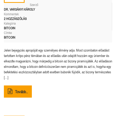
Szerző
DR. VARSÁNYI KÁROLY
Kommentek
2 HOZZÁSZÓLÁS
Kategória
BITCOIN
Címke
BITCOIN
Jelen bejegyzés apropóját egy személyes élmény adja. Most szombaton előadást
tartottam kritpo pénz témában és az előadás után odajött hozzám egy úriember és
elkezdte magyarázni, hogy márpedig a bitcoin az bizony piramisjáték. Az előadáson
elmondtam, hogy a bitcoin definíciószerűen nem piramisjáték és azt is, hogyha egy
befektetési eszközosztályban adott esetben buborék fújódik, az bizony természetes
[…]
Tovább..