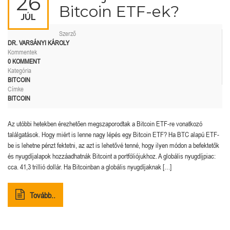
26
Bitcoin ETF-ek?
JÚL
Szerző
DR. VARSÁNYI KÁROLY
Kommentek
0 KOMMENT
Kategória
BITCOIN
Címke
BITCOIN
Az utóbbi hetekben érezhetően megszaporodtak a Bitcoin ETF-re vonatkozó
találgatások. Hogy miért is lenne nagy lépés egy Bitcoin ETF? Ha BTC alapú ETF-
be is lehetne pénzt fektetni, az azt is lehetővé tenné, hogy ilyen módon a befektetők
és nyugdíjalapok hozzáadhatnák Bitcoint a portfóliójukhoz. A globális nyugdíjpiac:
cca. 41,3 trillió dollár. Ha Bitcoinban a globális nyugdíjaknak […]
Tovább..