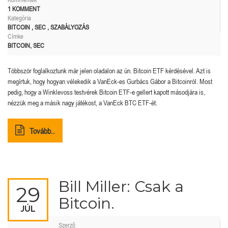
1 KOMMENT
Kategória
BITCOIN
,
SEC
,
SZABÁLYOZÁS
Címke
BITCOIN
,
SEC
Többször foglalkoztunk már jelen oladalon az ún. Bitcoin ETF kérdésével. Azt is
megírtuk, hogy hogyan vélekedik a VanEck-es Gurbács Gábor a Bitcoinról. Most
pedig, hogy a Winklevoss testvérek Bitcoin ETF-e gellert kapott másodjára is,
nézzük meg a másik nagy játékost, a VanEck BTC ETF-ét.
Tovább..
Bill Miller: Csak a
29
Bitcoin.
JÚL
Szerző