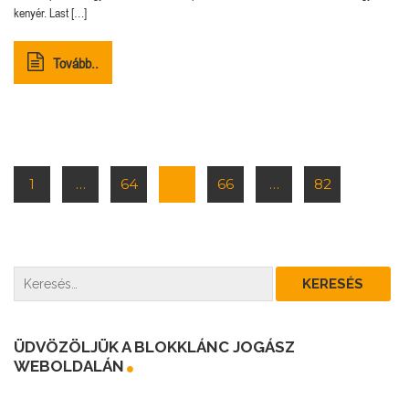
kenyér. Last […]
Tovább..
1
…
64
65
66
…
82
ÜDVÖZÖLJÜK A BLOKKLÁNC JOGÁSZ
WEBOLDALÁN