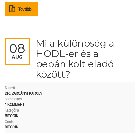
Tovább..
Mi a különbség a
08
HODL-er és a
AUG
bepánikolt eladó
között?
Szerző
DR. VARSÁNYI KÁROLY
Kommentek
1 KOMMENT
Kategória
BITCOIN
Címke
BITCOIN