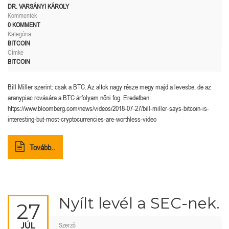
DR. VARSÁNYI KÁROLY
Kommentek
0 KOMMENT
Kategória
BITCOIN
Címke
BITCOIN
Bill Miller szerint: csak a BTC. Az altok nagy része megy majd a levesbe, de az
aranypiac rovására a BTC árfolyam nőni fog. Eredetben:
https://www.bloomberg.com/news/videos/2018-07-27/bill-miller-says-bitcoin-is-
interesting-but-most-cryptocurrencies-are-worthless-video
Tovább..
Nyílt levél a SEC-nek.
27
JÚL
Szerző