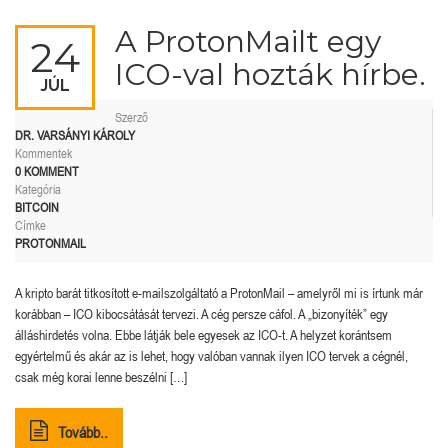
A ProtonMailt egy
24
ICO-val hozták hírbe.
JÚL
Szerző
DR. VARSÁNYI KÁROLY
Kommentek
0 KOMMENT
Kategória
BITCOIN
Címke
PROTONMAIL
A kripto barát titkosított e-mailszolgáltató a ProtonMail – amelyről mi is írtunk már
korábban – ICO kibocsátását tervezi. A cég persze cáfol. A „bizonyíték” egy
álláshirdetés volna. Ebbe látják bele egyesek az ICO-t. A helyzet korántsem
egyértelmű és akár az is lehet, hogy valóban vannak ilyen ICO tervek a cégnél,
csak még korai lenne beszélni […]
Tovább..