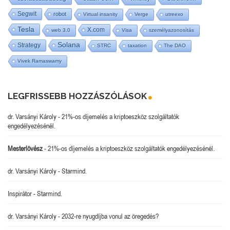
Segwit
robot
Virtual insanity
Verge
utreexo
Tesla
X.com
web 3.0
Visa
személyazonosítás
Solana
Strategy
STRC
taxation
The DAO
Vivek Ramaswamy
LEGFRISSEBB HOZZÁSZÓLÁSOK
dr. Varsányi Károly
-
21%-os díjemelés a kriptoeszköz szolgáltatók
engedélyezésénél.
Mesterlövész
-
21%-os díjemelés a kriptoeszköz szolgáltatók engedélyezésénél.
dr. Varsányi Károly
-
Starmind.
Inspirátor
-
Starmind.
dr. Varsányi Károly
-
2032-re nyugdíjba vonul az öregedés?