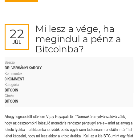
Mi lesz a vége, ha
22
megindul a pénz a
JÚL
Bitcoinba?
Szerző
DR. VARSÁNYI KÁROLY
Kommentek
0 KOMMENT
Kategória
BITCOIN
Címke
BITCOIN
Ahogy tegnapelőtt idéztem Vijay Boyapati-tól: “Nemsokára nyilvánvalóvá válik,
hogy az összeomolni készülő monetáris rendszer pénzügyi ereje – mint az anyag a
fekete lyukba – a Bitcoinba szívódik be és egyik sem tud onnan menekülni már.” El
lehet képzelni, hogy mi lesz akkor a kripto árakkal. Kell az a kis BTC, mint egy falat