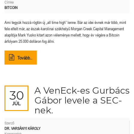
Címke
BITCOIN
Ami tegyük hozzá rögtön új „all time high” lenne. Bár az idei évnek már több, mint
fele eltelt már, az észak-karolinai székhelyű Morgan Creek Capital Management
alapítója Mark Yusko kitart azon véleménye mellett, hogy év végére a Bitcoin
árfolyam 25.000 dolláron fog állni.
Tovább..
A VenEck-es Gurbács
30
Gábor levele a SEC-
JÚL
nek.
Szerző
DR. VARSÁNYI KÁROLY
Kommentek