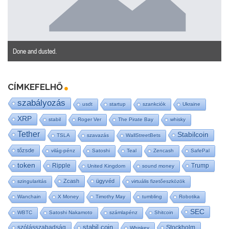
Done and dusted.
CÍMKEFELHŐ
szabályozás
usdt
startup
szankciók
Ukraine
XRP
stabil
Roger Ver
The Pirate Bay
whisky
Tether
Stabilcoin
TSLA
szavazás
WallStreetBets
tőzsde
világ-pénz
Satoshi
Teal
Zencash
SafePal
token
Ripple
Trump
United Kingdom
sound money
Zcash
ügyvéd
szingularitás
virtuális fizetőeszközök
Wanchain
X Money
Timothy May
tumbling
Robotika
SEC
WBTC
Satoshi Nakamoto
számlapénz
Shitcoin
stabil coin
szólásszabadság
Stockholm
Whiskey