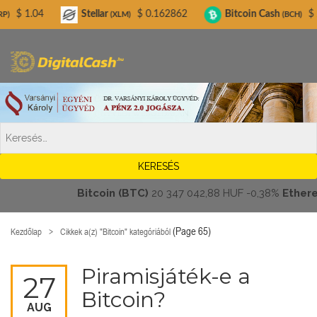
Digitalcash.hu
Stellar
$ 0.162862
Bitcoin Cash
$ 215.17
(XLM)
(BCH)
Bitcoin (BTC)
20 347 042,88 HUF
-0,38%
Ethereum (
(Page 65)
Kezdőlap
Cikkek a(z) "Bitcoin" kategóriából
Piramisjáték-e a
27
Bitcoin?
AUG