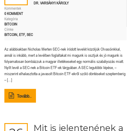
DR. VARSÁNYI KÁROLY
Kommentek
0 KOMMENT
Kategória
BITCOIN
Címke
BITCOIN
,
ETF
,
SEC
Az alábbiakban Nicholas Merten SEC-nek íródott levelét közöljük Olvasóinkkal,
annál is inkább, mert a levélben foglaltakat mi magunk is osztjuk és jó magunk is
folyamatosan bombázzuk a magyar illetékeseket egy normális szabályozás miatt.
Nyílt levél a SEC-nek a Bitcoin ETF-ek tárgyában. A SEC legutóbbi lépése, –
miszerint elhalasztotta a javasolt Bitcoin ETF-ekről szóló döntéseket szeptemberig
– […]
Tovább..
Mit is jelentenének a