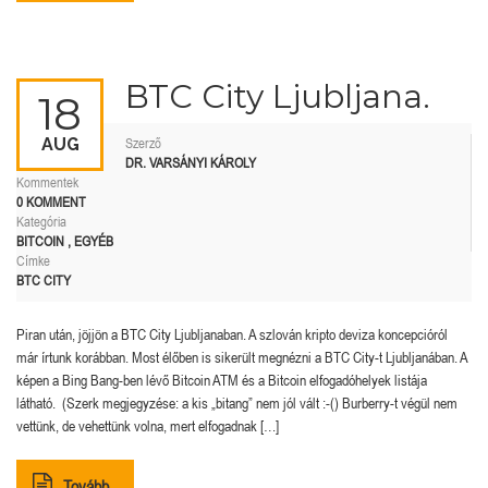
BTC City Ljubljana.
18
AUG
Szerző
DR. VARSÁNYI KÁROLY
Kommentek
0 KOMMENT
Kategória
BITCOIN
,
EGYÉB
Címke
BTC CITY
Piran után, jöjjön a BTC City Ljubljanaban. A szlován kripto deviza koncepcióról
már írtunk korábban. Most élőben is sikerült megnézni a BTC City-t Ljubljanában. A
képen a Bing Bang-ben lévő Bitcoin ATM és a Bitcoin elfogadóhelyek listája
látható. (Szerk megjegyzése: a kis „bitang” nem jól vált :-() Burberry-t végül nem
vettünk, de vehettünk volna, mert elfogadnak […]
Tovább..