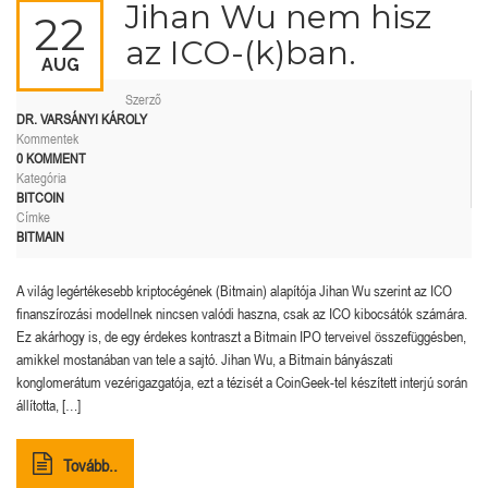
Jihan Wu nem hisz
22
az ICO-(k)ban.
AUG
Szerző
DR. VARSÁNYI KÁROLY
Kommentek
0 KOMMENT
Kategória
BITCOIN
Címke
BITMAIN
A világ legértékesebb kriptocégének (Bitmain) alapítója Jihan Wu szerint az ICO
finanszírozási modellnek nincsen valódi haszna, csak az ICO kibocsátók számára.
Ez akárhogy is, de egy érdekes kontraszt a Bitmain IPO terveivel összefüggésben,
amikkel mostanában van tele a sajtó. Jihan Wu, a Bitmain bányászati
konglomerátum vezérigazgatója, ezt a tézisét a CoinGeek-tel készített interjú során
állította, […]
Tovább..