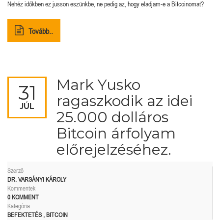
Nehéz időkben ez jusson eszünkbe, ne pedig az, hogy eladjam-e a Bitcoinomat?
Tovább..
Mark Yusko
31
ragaszkodik az idei
JÚL
25.000 dolláros
Bitcoin árfolyam
előrejelzéséhez.
Szerző
DR. VARSÁNYI KÁROLY
Kommentek
0 KOMMENT
Kategória
BEFEKTETÉS
,
BITCOIN