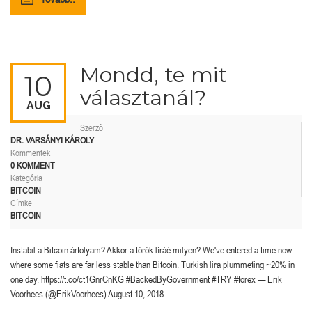
Mondd, te mit
10
választanál?
AUG
Szerző
DR. VARSÁNYI KÁROLY
Kommentek
0 KOMMENT
Kategória
BITCOIN
Címke
BITCOIN
Instabil a Bitcoin árfolyam? Akkor a török líráé milyen? We've entered a time now
where some fiats are far less stable than Bitcoin. Turkish lira plummeting ~20% in
one day. https://t.co/ct1GnrCnKG #BackedByGovernment #TRY #forex — Erik
Voorhees (@ErikVoorhees) August 10, 2018