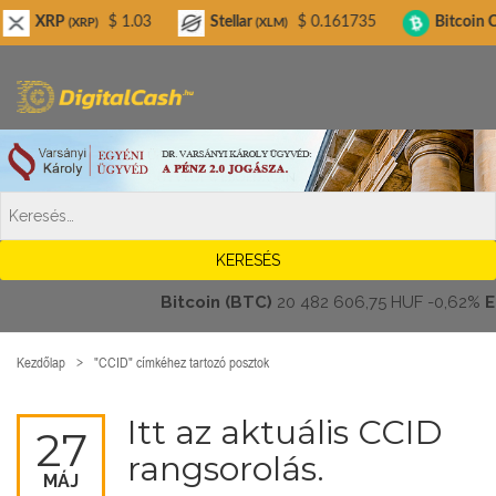
Digitalcash.hu
P
$ 1.03
Stellar
$ 0.161735
Bitcoin Cash
(XRP)
(XLM)
(BCH)
Bitcoin (BTC)
20 482 606,75 HUF
-0,62%
Ethe
Kezdőlap
"CCID" címkéhez tartozó posztok
Itt az aktuális CCID
27
rangsorolás.
MÁJ