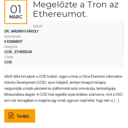
Megelőzte a Tron az
01
Ethereumot.
MÁRC
Szerző
DR. VARSÁNYI KÁROLY
Kommentek
0 KOMMENT
Kategória
CCID
,
ETHEREUM
Címke
CCID
Időről időre hírt adunk a CCID listáról, vagyis a kínai a China Electronic Information
Industry Development (CCID) azon listájáról, amiben hónapról hónapra
rangsorolják a kripto pénzeket és platformokat azok innovációja, technológiája,
felhasználása alapján. A CCID lista legalább olyan érdekes számomra, mint a CAO,
ami már önmagában is megérne egy misét, egyszer majd lehet, hogy neki is […]
Tovább..