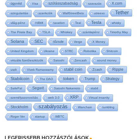
szólásszabadság
X.com
ügyvéd
Visa
szavazás
Tether
szingularitás
szankciók
WallStreetBets
utreexo
Tesla
robot
világ-pénz
taxation
Teal
whisky
The Pirate Bay
TSLA
Whiskey
számlapénz
Timothy May
SEC
Solana
tőzsde
Verge
X Money
United Kingdom
Ukraine
STRC
Robotika
Shitcoin
virtuális fizetőeszközök
Satoshi
Zencash
sound money
stabil coin
Ripple
Zcash
usdt
Vivek Ramaswamy
Stabilcoin
token
Trump
Strategy
The DAO
Segwit
SafePal
Satoshi Nakamoto
stabil
XRP
személyazonosítás
web 3.0
Virtual insanity
szabályozás
Stockholm
Wanchain
tumbling
Roger Ver
startup
WBTC
LEGFRISSEBB HOZZÁSZÓLÁSOK