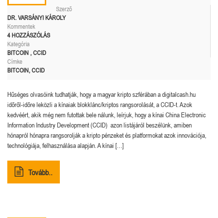
Szerző
DR. VARSÁNYI KÁROLY
Kommentek
4 HOZZÁSZÓLÁS
Kategória
BITCOIN
,
CCID
Címke
BITCOIN
,
CCID
Hűséges olvasóink tudhatják, hogy a magyar kripto szférában a digitalcash.hu
időről-időre leközli a kínaiak blokklánc/kriptos rangsorolását, a CCID-t. Azok
kedvéért, akik még nem futottak bele nálunk, leírjuk, hogy a kínai China Electronic
Information Industry Development (CCID) azon listájáról beszélünk, amiben
hónapról hónapra rangsorolják a kripto pénzeket és platformokat azok innovációja,
technológiája, felhasználása alapján. A kínai […]
Tovább..