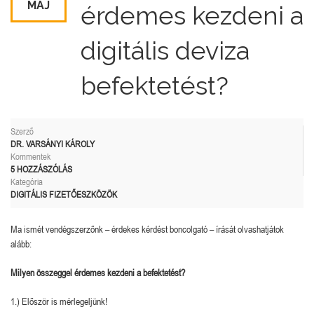
MÁJ
érdemes kezdeni a
digitális deviza
befektetést?
Szerző
DR. VARSÁNYI KÁROLY
Kommentek
5 HOZZÁSZÓLÁS
Kategória
DIGITÁLIS FIZETŐESZKÖZÖK
Ma ismét vendégszerzőnk – érdekes kérdést boncolgató – írását olvashatjátok
alább:
Milyen összeggel érdemes kezdeni a befektetést?
1.) Először is mérlegeljünk!