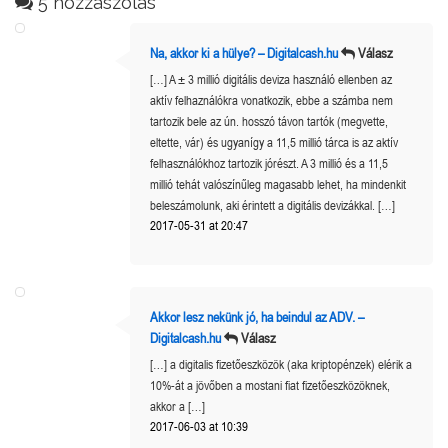
5 hozzászólás
Na, akkor ki a hülye? – Digitalcash.hu
Válasz
[…] A ± 3 millió digitális deviza használó ellenben az
aktív felhaználókra vonatkozik, ebbe a számba nem
tartozik bele az ún. hosszó távon tartók (megvette,
eltette, vár) és ugyanígy a 11,5 millió tárca is az aktív
felhasználókhoz tartozik jórészt. A 3 millió és a 11,5
millió tehát valószínűleg magasabb lehet, ha mindenkit
beleszámolunk, aki érintett a digitális devizákkal. […]
2017-05-31 at 20:47
Akkor lesz nekünk jó, ha beindul az ADV. –
Digitalcash.hu
Válasz
[…] a digitalis fizetőeszközök (aka kriptopénzek) elérik a
10%-át a jövőben a mostani fiat fizetőeszközöknek,
akkor a […]
2017-06-03 at 10:39