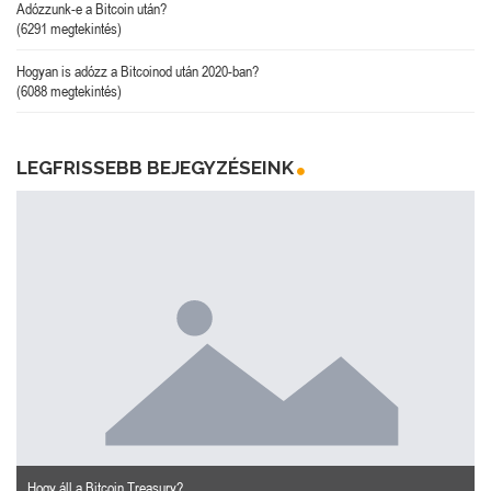
Adózzunk-e a Bitcoin után?
(6291 megtekintés)
Hogyan is adózz a Bitcoinod után 2020-ban?
(6088 megtekintés)
LEGFRISSEBB BEJEGYZÉSEINK
Hogy áll a Bitcoin Treasury?
n