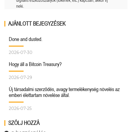
digitális eszközosztályok (tokenek, etc.) kapcsán, akkor írj
neki.
AJÁNLOTT BEJEGYZÉSEK
Done and dusted.
2026-07-30
Hogy áll a Bitcoin Treasury?
2026-07-29
Új társadalmi szerződés, avagy termelékenység növelés az
emberi élettartam növelése által.
2026-07-25
SZÓLJ HOZZÁ