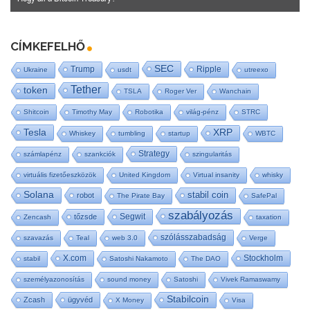
CÍMKEFELHŐ
SEC
Trump
Ripple
Ukraine
usdt
utreexo
Tether
token
TSLA
Roger Ver
Wanchain
Shitcoin
Timothy May
Robotika
világ-pénz
STRC
Tesla
XRP
Whiskey
tumbling
startup
WBTC
Strategy
számlapénz
szankciók
szingularitás
virtuális fizetőeszközök
United Kingdom
Virtual insanity
whisky
Solana
stabil coin
robot
The Pirate Bay
SafePal
szabályozás
Segwit
tőzsde
Zencash
taxation
szólásszabadság
szavazás
Teal
web 3.0
Verge
X.com
Stockholm
stabil
Satoshi Nakamoto
The DAO
személyazonosítás
sound money
Satoshi
Vivek Ramaswamy
Stabilcoin
Zcash
ügyvéd
X Money
Visa