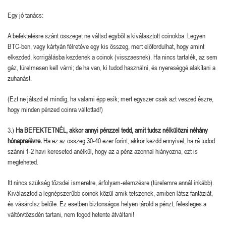
Egy jó tanács:
A befektetésre szánt összeget ne váltsd egyből a kiválasztott coinokba. Legyen
BTC-ben, vagy kártyán félretéve egy kis összeg, mert előfordulhat, hogy amint
elkezded, korrigálásba kezdenek a coinok (visszaesnek). Ha nincs tartalék, az sem
gáz, türelmesen kell várni; de ha van, ki tudod használni, és nyereséggé alakítani a
zuhanást.
(Ezt ne játszd el mindig, ha valami épp esik; mert egyszer csak azt veszed észre,
hogy minden pénzed coinra váltottad!)
3.)
Ha BEFEKTETNÉL, akkor annyi pénzzel tedd, amit tudsz nélkülözni néhány
hónapra/évre.
Ha ez az összeg 30-40 ezer forint, akkor kezdd ennyivel, ha rá tudod
szánni 1-2 havi kereseted anélkül, hogy az a pénz azonnal hiányozna, ezt is
megteheted.
Itt nincs szükség tőzsdei ismeretre, árfolyam-elemzésre (türelemre annál inkább).
Kiválasztod a legnépszerűbb coinok közül amik tetszenek, amiben látsz fantáziát,
és vásárolsz belőle. Ez esetben biztonságos helyen tárold a pénzt, felesleges a
váltón/tőzsdén tartani, nem fogod hetente átváltani!