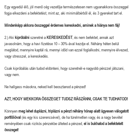
Egy egyedül élő, jól menő cég vezetője természetesen nem ugyanakkora összeggel
fogja elkezdeni a befektetést, mint az, aki minimálbérből él, és 3 gyereket tart el.
Mindenképp akkora összeggel érdemes kereskedni, aminek a hiánya nem fáj!
2.) Aki
kipróbálni
szeretné a
KERESKEDÉST
, és nem befektet, annak azt
javasolnám, hogy a havi fizetése 10 – 30%-ával kezdje el. Néhány héten belül
meglátod, mennyire kaptál rá, mennyi időd van ezzel foglalkodni, mennyire élvezed,
vagy stresszel, a kereskedés.
Csak kipróbálás után tudod eldönteni, hogy szeretnél-e nagyobb pénzzel játszani,
vagy nem.
Ne hallgass másokra, neked kell beosztanod a pénzed!
AZT, HOGY MEKKORA ÖSSZEGET TUDSZ RÁSZÁNNI, CSAK TE TUDHATOD!
Könnyen
meg lehet duplázni, triplázni a pénzt néhány hónap alatt
ügyesen válogatott
portfólióval
(és egy kis szerencsével), de ha türelmetlen vagy, és a nagy bevétel
reményében csak rizikós pénzekbe ülteted a pénzed,
el is bukhatod a befektetett
összeget
!