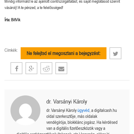
Mindig informáld le az ajánlott coint/szolgáltatást, és saját meglátásod szerint
vásárolj! A te pénzed, a te felelősséged!
Írta: BitVik
Címkék:
Ne felejtsd el megosztani a bejegyzést:
dr. Varsányi Károly
dr. Varsányi Károly
ügyvéd
, a digitalcash.hu
oldal szerkesztője, más oldalak
vendégírója, blokklánc jogász. Ha kérdésed
van a digitális fizetőeszközök vagy a