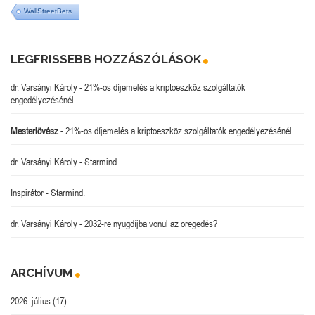
WallStreetBets
LEGFRISSEBB HOZZÁSZÓLÁSOK
dr. Varsányi Károly
-
21%-os díjemelés a kriptoeszköz szolgáltatók
engedélyezésénél.
Mesterlövész
-
21%-os díjemelés a kriptoeszköz szolgáltatók engedélyezésénél.
dr. Varsányi Károly
-
Starmind.
Inspirátor
-
Starmind.
dr. Varsányi Károly
-
2032-re nyugdíjba vonul az öregedés?
ARCHÍVUM
2026. július
(17)