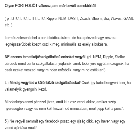
Olyan PORTFOLIÓT válassz, ami már bevált coinokból áll
.
( pl. BTC, LTC, ETH, ETC, Ripple, NEM, DASH, Zcash, Steem, Sia, Waves, GAME
stb. )
Természetesen lehet a portfoliódba akármi, de ha a pénzed nagy része a
legnépszerűbbek között oszlik meg, minimális az esély a bukásra.
NE azonos tematikájú/szolgáltatású coinokat vegyél
! (pl. NEM, Ripple, Stellar
párosok mind banki szolgáltatást nyújtanak, amik többnyire együtt mozognak; ha
csak ezeket veszed, vagy minden erősödik, vagy mind csökken!).
4.)
Mindig vegyítsd a különböző szolgáltatásokat
! Csak így tudod kiegyenlíteni, ha
valamelyik gyengülni kezd.
Mindenképp annyi pénzzel játsz, amit ki tudsz venni akkor, amikor szép
nyereségben vagy, és nem kell kiszállnod mínuszban, mert „épp kell a pénz”.
5.) Ne vegyél semmit egy facebook poszt, egy újság cikk, egy haver, vagy egy
videó ajánlása miatt!