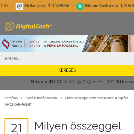
Digitalcash.hu
Stellar
$ 0.169006
Bitcoin Cash
$ 206.95
Li
(XLM)
(BCH)
Bitcoin (BTC)
20 201 947,09 HUF
-1,76%
Ethereum (
Kezdőlap
Digitális fizetőeszközök
Milyen összeggel érdemes kezdeni a digitális
deviza befektetést?
Milyen összeggel
21