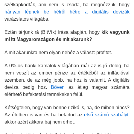
szétkapkodták, ami nem is csoda, ha megnézzük, hogy
hányan lépnek be hétről hétre a digitális devizák
varázslatos világába.
Eztán térjünk rá (BitVik) írása alapján, hogy
kik vagyunk
mi itt Magyarországon és mit akarunk?
A mit akarunkra nem olyan nehéz a válasz: profitot.
A 0%-os banki kamatok világában már az is jó dolog, ha
nem veszít az ember pénze az értékéből az inflációval
szemben, de az még jobb, ha hoz is valamit. A digitális
deviza pedig hoz.
Bőven
az átlag magyar számára
elérhető befektetési termékeken felül.
Kétségtelen, hogy van benne rizikó is, na, de miben nincs?
Az életben is van és ha betartod az
első számú szabályt
,
akkor azért akkora baj nem érhet.