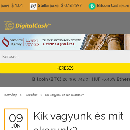
Digitalcash.hu
Stellar
$ 0.162597
Bitcoin Cash
$ 213.30
(XLM)
(BCH)
Bitcoin (BTC)
20 390 742,04 HUF
-0,40%
Ethereum (
Kezdőlap
Blokklánc
Kik vagyunk és mit akarunk?
Kik vagyunk és mit
09
JÚN