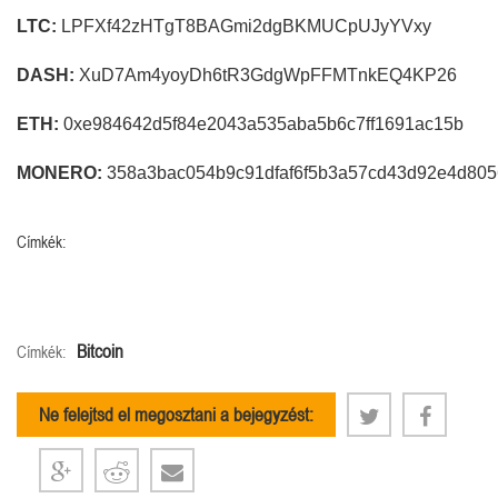
LTC:
LPFXf42zHTgT8BAGmi2dgBKMUCpUJyYVxy
DASH:
XuD7Am4yoyDh6tR3GdgWpFFMTnkEQ4KP26
ETH:
0xe984642d5f84e2043a535aba5b6c7ff1691ac15b
MONERO:
358a3bac054b9c91dfaf6f5b3a57cd43d92e4d805
Címkék:
Bitcoin
Címkék:
Ne felejtsd el megosztani a bejegyzést: