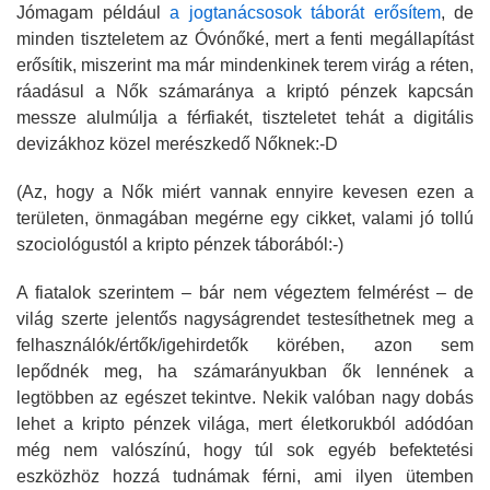
Jómagam például
a jogtanácsosok táborát erősítem
, de
minden tiszteletem az Óvónőké, mert a fenti megállapítást
erősítik, miszerint ma már mindenkinek terem virág a réten,
ráadásul a Nők számaránya a kriptó pénzek kapcsán
messze alulmúlja a férfiakét, tiszteletet tehát a digitális
devizákhoz közel merészkedő Nőknek:-D
(Az, hogy a Nők miért vannak ennyire kevesen ezen a
területen, önmagában megérne egy cikket, valami jó tollú
szociológustól a kripto pénzek táborából:-)
A fiatalok szerintem – bár nem végeztem felmérést – de
világ szerte jelentős nagyságrendet testesíthetnek meg a
felhasználók/értők/igehirdetők körében, azon sem
lepődnék meg, ha számarányukban ők lennének a
legtöbben az egészet tekintve. Nekik valóban nagy dobás
lehet a kripto pénzek világa, mert életkorukból adódóan
még nem valószínú, hogy túl sok egyéb befektetési
eszközhöz hozzá tudnámak férni, ami ilyen ütemben