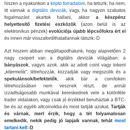
hiszen a nyakunkon a
kripto forradalom
, ha tetszik, ha nem,
itt vannak a
digitális devizák
, vagy, ha nagyon szabatos
fogalmazást akartok hallani, akkor
a készpénz
helyettesítő fizetési eszközök
(azon belül is az
elektronikus pénzek)
evolúciója újabb lépcsőfokra ért el
és innen már visszafordíthatatlannak látszik:-D
Azt hiszem abban megállapodhatunk, hogy alapvetően 2
nagy csoport van a digitális devizák világában: a
bányászok
, vagyis azok, akik az adott coint vagy tokent
„kitermelik”, létrehozzák, kiizzadják vagy megszülik és a
spekulánsok/befektetők
, akik bár a coin/token
létrehozásában nem vesznek részt, de annál
izzadtságosabb munkával kereskednek vele a különféle
trader oldalakon, vagy csak jó érzékkel beruháztak a BTC-
be és az egyéb altcoinokba és most tartják azokat.
Tartják
és várnak, mert érzik, hogy a tét folyamatosan
emelkedik, nekik pedig jó lapjaik vannak, tehát
most
tartani kell:
-D