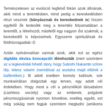
Természetesen az evolúció legfelső fokán azok állnának,
akik mind a teremtésben, mind pedig a kereskedésben
részt vesznek (
bányásznak és kereskednek is
) hiszen
egyfelől ők testesítik meg a teremtés folyamatában a
teremtőt, a létrehozót, másfelől egy nagyon ősi szakmát, a
kereskedőt is képviselnek. Egyszerre spirituálisak és
földhözragadtak:-D
Aztán nyilvánvalóan vannak azok, akik ezt az egész
digitális deviza koncepciót
létrehozták
(mert szerintem
az a legkevésbé hihető story, hogy Satoshi Nakamto színre
lép, letesz valami zseniálisat az asztalra majd eltűnik a
balfenéken.
) Itt adott esetben komoly tudósok, sok
munkaórában dolgoztak egy terven, egy adott cél
érdekében. Hogy most a cél a pénznélküli társadalom
(cashless society) vagy az emberek, polgárok
pénzmozgásainak nyomon követése, esetleg egyéb, ezt
még sokáig nem fogjuk szerintem megtudni (amikorra