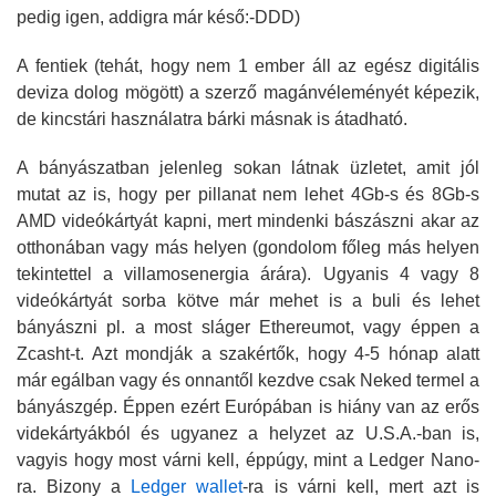
pedig igen, addigra már késő:-DDD)
A fentiek (tehát, hogy nem 1 ember áll az egész digitális
deviza dolog mögött) a szerző magánvéleményét képezik,
de kincstári használatra bárki másnak is átadható.
A bányászatban jelenleg sokan látnak üzletet, amit jól
mutat az is, hogy per pillanat
nem lehet 4Gb-s és 8Gb-s
AMD videókártyát kapni, mert mindenki bászászni akar az
otthonában vagy más helyen (gondolom főleg más helyen
tekintettel a villamosenergia árára). Ugyanis 4 vagy 8
videókártyát sorba kötve már mehet is a buli és lehet
bányászni pl. a most sláger Ethereumot, vagy éppen a
Zcasht-t. Azt mondják a szakértők, hogy 4-5 hónap alatt
már egálban vagy és onnantől kezdve csak Neked termel a
bányászgép. Éppen ezért Európában is hiány van az erős
videkártyákból és ugyanez a helyzet az U.S.A.-ban is,
vagyis hogy most várni kell, éppúgy, mint a Ledger Nano-
ra. Bizony a
Ledger wallet
-ra is várni kell, mert azt is