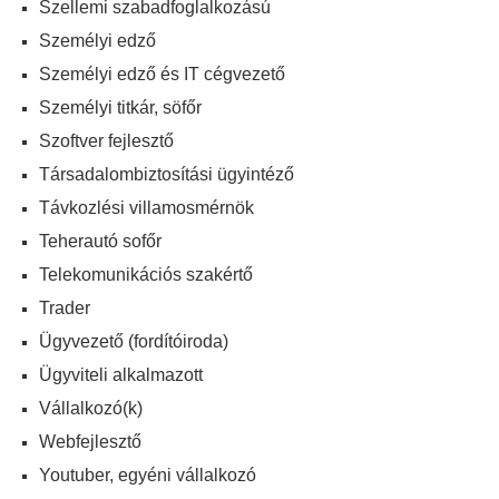
Szellemi szabadfoglalkozású
Személyi edző
Személyi edző és IT cégvezető
Személyi titkár, söfőr
Szoftver fejlesztő
Társadalombiztosítási ügyintéző
Távkozlési villamosmérnök
Teherautó sofőr
Telekomunikációs szakértő
Trader
Ügyvezető (fordítóiroda)
Ügyviteli alkalmazott
Vállalkozó(k)
Webfejlesztő
Youtuber, egyéni vállalkozó