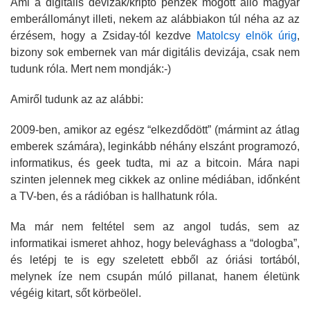
Ami a digitális devizák/kripto pénzek mögött álló magyar
emberállományt illeti, nekem az alábbiakon túl néha az az
érzésem, hogy a Zsiday-tól kezdve
Matolcsy elnök úrig
,
bizony sok embernek van már digitális devizája, csak nem
tudunk róla. Mert nem mondják:-)
Amiről tudunk az az alábbi:
2009-ben, amikor az egész “elkezdődött” (mármint az átlag
emberek számára), leginkább néhány elszánt programozó,
informatikus, és geek tudta, mi az a bitcoin.
Mára napi
szinten jelennek meg cikkek az online médiában, időnként
a TV-ben, és a rádióban is hallhatunk róla.
Ma már nem feltétel sem az angol tudás, sem az
informatikai ismeret ahhoz, hogy belevághass a “dologba”,
és letépj te is egy szeletett ebből az óriási tortából,
melynek íze nem csupán múló pillanat, hanem életünk
végéig kitart, sőt körbeölel.