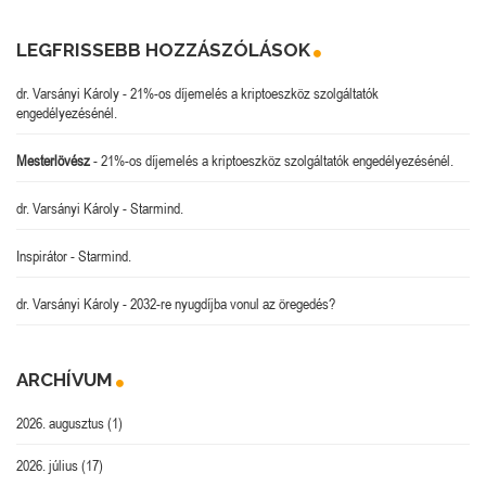
LEGFRISSEBB HOZZÁSZÓLÁSOK
dr. Varsányi Károly
-
21%-os díjemelés a kriptoeszköz szolgáltatók
engedélyezésénél.
Mesterlövész
-
21%-os díjemelés a kriptoeszköz szolgáltatók engedélyezésénél.
dr. Varsányi Károly
-
Starmind.
Inspirátor
-
Starmind.
dr. Varsányi Károly
-
2032-re nyugdíjba vonul az öregedés?
ARCHÍVUM
2026. augusztus
(1)
2026. július
(17)