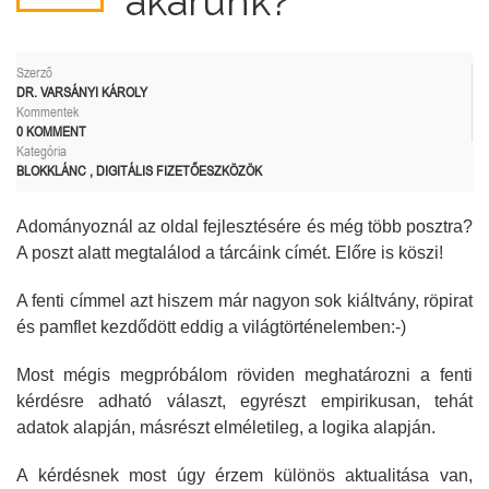
akarunk?
Szerző
DR. VARSÁNYI KÁROLY
Kommentek
0 KOMMENT
Kategória
BLOKKLÁNC
,
DIGITÁLIS FIZETŐESZKÖZÖK
Adományoznál az oldal fejlesztésére és még több posztra?
A poszt alatt megtalálod a tárcáink címét. Előre is köszi!
A fenti címmel azt hiszem már nagyon sok kiáltvány, röpirat
és pamflet kezdődött eddig a világtörténelemben:-)
Most mégis megpróbálom röviden meghatározni a fenti
kérdésre adható választ, egyrészt empirikusan, tehát
adatok alapján, másrészt elméletileg, a logika alapján.
A kérdésnek most úgy érzem különös aktualitása van,