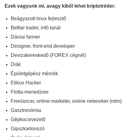
Ezek vagyunk mi, avagy kiből lehet kriptotréder:
Beágyazott linux fejlesztő
Betfair trader, infó tanár
Dániai farmer
Designer, front-end developer
Devizakereskedő (FOREX cégnél)
Diák
Épületgépész mérnök
Etikus Hacker
Flotta-menedzser
Freelancer, online marketer, online networker (mlm)
Gasztronómia
Gépkocsivezető
Gipszkartonozó