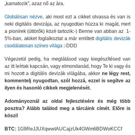
„kamatozik”, azaz nő az ára.
Globálisan nézve
, aki most ezt a cikket olvassa és van is
neki digitális devizája, az nyugodtan húzza ki magát, mert
a pionírek (úttörők) közé tartozik:-) Benne van abban az 1-
5%-ban, akiket foglalkoztat a már említett
digitális devizák
csodálatosan színes világa
:-DDD
Végezetül pedig, ha meglátásod vagy kiegészítésed van
az itt leírtak kapcsán, vagy elmondanád, hogy Te ki vagy és
mi hozott a digitális devizák világába, akkor
ne légy rest,
kommentelj nyugodtan, szól hozzá, ezzel is segítve az
ilyen és hasonló cikkek megjelenését.
Adományoznál az oldal fejlesztésére és még több
posztra? Alább találod meg a tárcáink címét. Előre is
köszi!
BTC:
1G9ReJJUXqwwtAUCajzUk4GWm6BDWoKCCf