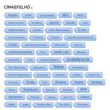
CÍMKEFELHŐ
SEC
Ripple
STRC
szingularitás
WBTC
ügyvéd
tőzsde
sound money
tumbling
usdt
X.com
Zcash
WallStreetBets
Vivek Ramaswamy
Virtual insanity
X Money
Ukraine
virtuális fizetőeszközök
Trump
személyazonosítás
Wanchain
utreexo
stabil coin
szólásszabadság
TSLA
Whiskey
szabályozás
szankciók
Visa
United Kingdom
Tether
The Pirate Bay
világ-pénz
számlapénz
Satoshi Nakamoto
szavazás
taxation
whisky
Roger Ver
Tesla
Solana
Segwit
Strategy
Zencash
Teal
Stabilcoin
XRP
Verge
Satoshi
SafePal
token
Stockholm
Shitcoin
startup
web 3.0
robot
stabil
Timothy May
The DAO
Robotika