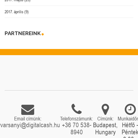
2017. április
(9)
PARTNEREINK
Email címünk:
Telefonszámunk:
Címünk:
Munkaidő
rvarsanyi@digitalcash.hu
+36 70 538-
Budapest,
Hétfő 
8940
Hungary
Pénte