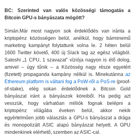
BC: Szerinted van valós közösségi támogatás a
Bitcoin GPU-s bányászata mögött?
Simán.Már most nagyon sok érdeklődés van iránta a
kriptopénz közösségen belül, anélkül, hogy bárminemű
marketing kampányt folytattunk volna le. 2 héten belül
1600 Twitter követő, 400 új Slack tag az egész világból.
Satoshi „1 CPU, 1 szavazat” víziója nagyon is élő dolog,
amivel – úgy tűnik – a Közösség nagy része egyetért
(fizetett) propaganda kampány nélkül is. Minekutánna
az
Ethereum platform is váltani fog a PoW-ről a PoS-re
(proof-
of-stake), elég sokan érdeklődnek a Bitcoin Gold
bányászat iránt a bányászok köreiből. Ha pedig azt
vesszük, hogy várhatóan milliók fognak belépni a
kriptopénz világába éveken belül, akkor nekik
egyértelműen jobb választás a GPU-s bányászat a drága
és monopolizált ASIC alapú bányászat helyett. A GPU
mindenkinek elérhető, szemben az ASIC-cal.