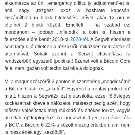
alkalmazza az ún. „emergency difficulty adjustment”-et is,
ami nagy „rezgést” okoz a hashrate kapcsán,
kiszámíthatalan blokk hitelesítési idővel, akár 12 óra is
eltelhet 2 blokk között. Emellett – ha szabad ezt
mondanom – jobban „inflálódik” a coin is, hiszen a
feleződés előre került 2018-ra
2020-ról
. A Segwit eltörlését
sem tartjuk jó ötletnek a részükről, miközben nem adtak rá
alternatívát. Sokak szerint a Segwit eltávolítása (a
rendszerből) egyszerű (politikai) üzenet volt a Bitcoin Core
felé, nem igazán volt technikai oka a dolognak.
Mi a magunk részéről 2 ponton is szeretnénk „megdicsérni”
a Bitcoin Casht és „alkotóit”. Egyrészt a „replay protection”
miatt, hiszen a Segwit2x ezt elutasította, ezzel fölösleges
kockázatnak kitéve a hálózatot, másrészt pedig azért, hogy
először valósítottak meg működő és értékes forkot, vagyis
alkottak „új” kriptopénzt. Az augusztus 1-jei „kezdésük” óta
a BCC a Bitcoin 6-22%-a között mozog értékben, ami nem
is rossz érték egy „kezdőtől”.