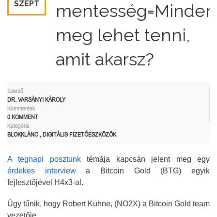
SZEPT
mentesség=Minden
meg lehet tenni,
amit akarsz?
Szerző
DR. VARSÁNYI KÁROLY
Kommentek
0 KOMMENT
Kategória
BLOKKLÁNC
,
DIGITÁLIS FIZETŐESZKÖZÖK
A tegnapi posztunk
témája kapcsán jelent meg egy
érdekes interview
a Bitcoin Gold (BTG) egyik
fejlesztőjével H4x3-al.
Úgy tűnik, hogy Robert Kuhne, (NO2X) a Bitcoin Gold team
vezetője.