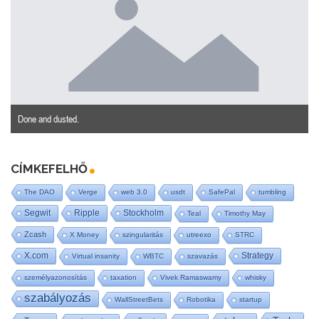
Done and dusted.
CÍMKEFELHŐ
The DAO
Verge
web 3.0
usdt
SafePal
tumbling
Segwit
Ripple
Stockholm
Teal
Timothy May
Zcash
X Money
szingularitás
utreexo
STRC
X.com
Strategy
Virtual insanity
WBTC
szavazás
személyazonosítás
taxation
Vivek Ramaswamy
whisky
szabályozás
WallStreetBets
Robotika
startup