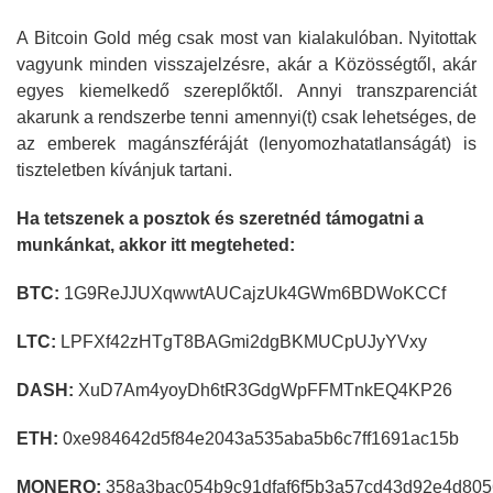
A Bitcoin Gold még csak most van kialakulóban. Nyitottak
vagyunk minden visszajelzésre, akár a Közösségtől, akár
egyes kiemelkedő szereplőktől. Annyi transzparenciát
akarunk a rendszerbe tenni amennyi(t) csak lehetséges, de
az emberek magánszféráját (lenyomozhatatlanságát) is
tiszteletben kívánjuk tartani.
Ha tetszenek a posztok és szeretnéd támogatni a
munkánkat, akkor itt megteheted:
BTC:
1G9ReJJUXqwwtAUCajzUk4GWm6BDWoKCCf
LTC:
LPFXf42zHTgT8BAGmi2dgBKMUCpUJyYVxy
DASH:
XuD7Am4yoyDh6tR3GdgWpFFMTnkEQ4KP26
ETH:
0xe984642d5f84e2043a535aba5b6c7ff1691ac15b
MONERO:
358a3bac054b9c91dfaf6f5b3a57cd43d92e4d805