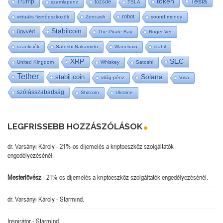
Tesla
token
Trump
tőzsde
számlapénz
TSLA
robot
virtuális fizetőeszközök
Zencash
sound money
Stabilcoin
ügyvéd
The Pirate Bay
Roger Ver
szankciók
Satoshi Nakamoto
Wanchain
stabil
SEC
XRP
United Kingdom
Whiskey
Satoshi
Tether
stabil coin
Solana
világ-pénz
Visa
szólásszabadság
Shitcoin
Ukraine
LEGFRISSEBB HOZZÁSZÓLÁSOK
dr. Varsányi Károly
-
21%-os díjemelés a kriptoeszköz szolgáltatók
engedélyezésénél.
Mesterlövész
-
21%-os díjemelés a kriptoeszköz szolgáltatók engedélyezésénél.
dr. Varsányi Károly
-
Starmind.
Inspirátor
-
Starmind.