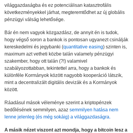
világgazdaságba és ez potenciálisan katasztrofális
következményekkel járhat, megteremtődhet az új globális
pénzügyi válság lehetősége.
Bár én nem vagyok közgazdász, de annyit én is tudok,
hogy végső soron a bankok is pontosan ugyanezt csinálják
kereskedelmi és jegybanki (
quantitative easing
) szinten is,
maximum azt vetheti közbe talán valamely pénzügyi
szakember, hogy ott talán (?!) valamivel
szabályozottabban, tekintettel arra, hogy a bankok és
különféle Kormányok között nagyobb kooperáció látszik,
mint a decentralizált digitális devizák és a Kormányok
között.
Ráadásul mások véleménye szerint a kriptopénzek
bedőlésének semmilyen, azaz
semmilyen hatása nem
lenne jelenleg (és még sokáig) a világgazdaságra.
A másik nézet viszont azt mondja, hogy a bitcoin lesz a