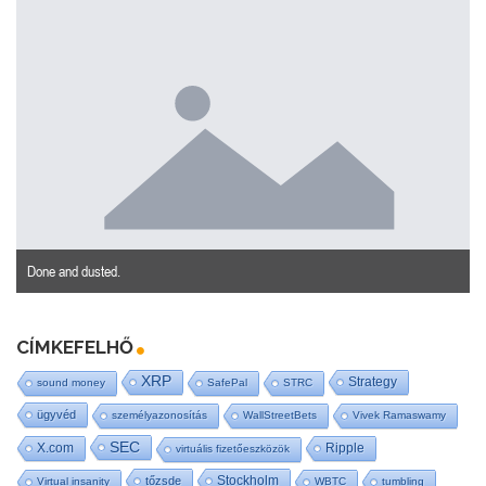
Done and dusted.
CÍMKEFELHŐ
XRP
Strategy
sound money
SafePal
STRC
ügyvéd
személyazonosítás
WallStreetBets
Vivek Ramaswamy
SEC
X.com
Ripple
virtuális fizetőeszközök
Stockholm
tőzsde
Virtual insanity
WBTC
tumbling