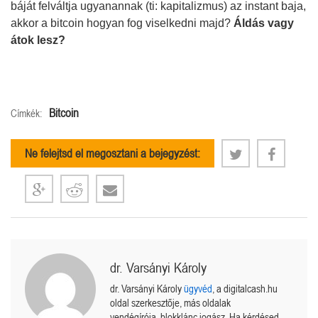
báját felváltja ugyanannak (ti: kapitalizmus) az instant baja,
akkor a bitcoin hogyan fog viselkedni majd?
Áldás vagy
átok lesz?
Bitcoin
Címkék:
Ne felejtsd el megosztani a bejegyzést:
dr. Varsányi Károly
dr. Varsányi Károly
ügyvéd
, a digitalcash.hu
oldal szerkesztője, más oldalak
vendégírója, blokklánc jogász. Ha kérdésed