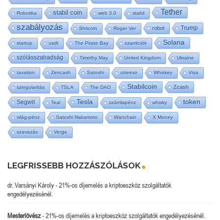
Tether
stabil coin
Robotika
web 3.0
stabil
szabályozás
Trump
robot
Shitcoin
Roger Ver
Solana
startup
usdt
The Pirate Bay
szankciók
szólásszabadság
Timothy May
United Kingdom
Ukraine
taxation
Zencash
Satoshi
utreexo
Whiskey
Visa
Stabilcoin
Zcash
szingularitás
TSLA
The DAO
Tesla
token
Segwit
Teal
számlapénz
whisky
világ-pénz
Satoshi Nakamoto
Wanchain
X Money
szavazás
Verge
LEGFRISSEBB HOZZÁSZÓLÁSOK
dr. Varsányi Károly
-
21%-os díjemelés a kriptoeszköz szolgáltatók
engedélyezésénél.
Mesterlövész
-
21%-os díjemelés a kriptoeszköz szolgáltatók engedélyezésénél.