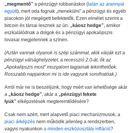
„megmentő”
a pénzügyi robbanáskor (
talán az arannyal
együtt
), mert oda fognak „menekülni” a pénzügyi és egyéb
piacokon jól megégett befektetők. Ezen elmélet szerint a
bitcoin és társai lesznek az ún.
„káosz hedge”,
amikor
eszkalálódnak a dolgok és a pénzügyi apokalipszis
lovasai megjelennek a színen.
(Aztán vannak olyanok is szép számmal, akik várják ezt a
pénzügyi válsághelyzetet, a recesszió 2.0-át, ők az
„Apokalipszis most” mozgalom tagjainak tekinthetőek.
Rosszabb napjainkon mi is ide vagyunk sorolhatóak.)
Arról már ne is beszéljünk, hogy miért van lehetősége akár
a
„káosz hedge”
,
akár a
„pénzügyi fekete
lyuk”
elképzelések megteremtődésére?
Csak nem azért, mert alapvető piaci mechanizmusok, a
piaci árképzés
nem működik jelenleg a rendszerben,
vagyis nyakunkon
a minden eszközosztály infláció
?