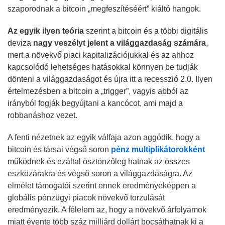
szaporodnak a bitcoin „megfeszítéséért” kiáltó hangok.
Az egyik ilyen teória
szerint a bitcoin és a többi digitális
deviza
nagy veszélyt jelent a világgazdaság számára
,
mert a növekvő piaci kapitalizációjukkal és az ahhoz
kapcsolódó lehetséges hatásokkal könnyen be tudják
dönteni a világgazdaságot és újra itt a recesszió 2.0. Ilyen
értelmezésben a bitcoin a „trigger”, vagyis abból az
irányból fogják begyújtani a kancócot, ami majd a
robbanáshoz vezet.
A fenti nézetnek az egyik válfaja azon aggódik, hogy a
bitcoin és társai végső soron
pénz multiplikátorokként
működnek és ezáltal ösztönzőleg hatnak az összes
eszközárakra és végső soron a világgazdaságra. Az
elmélet támogatói szerint ennek eredményeképpen a
globális pénzügyi piacok növekvő torzulását
eredményezik. A félelem az, hogy a növekvő árfolyamok
miatt évente több száz milliárd dollárt bocsáthatnak ki a