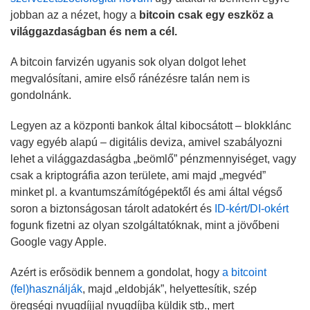
jobban az a nézet, hogy a
bitcoin csak egy eszköz a
világgazdaságban és nem a cél.
A bitcoin farvizén ugyanis sok olyan dolgot lehet
megvalósítani, amire első ránézésre talán nem is
gondolnánk.
Legyen az a központi bankok által kibocsátott – blokklánc
vagy egyéb alapú – digitális deviza, amivel szabályozni
lehet a világgazdaságba „beömlő” pénzmennyiséget, vagy
csak a kriptográfia azon területe, ami majd „megvéd”
minket pl. a kvantumszámítógépektől és ami által végső
soron a biztonságosan tárolt adatokért és
ID-kért/DI-okért
fogunk fizetni az olyan szolgáltatóknak, mint a jövőbeni
Google vagy Apple.
Azért is erősödik bennem a gondolat, hogy
a bitcoint
(fel)használják
, majd „eldobják”, helyettesítik, szép
öregségi nyugdíjjal nyugdíjba küldik stb., mert