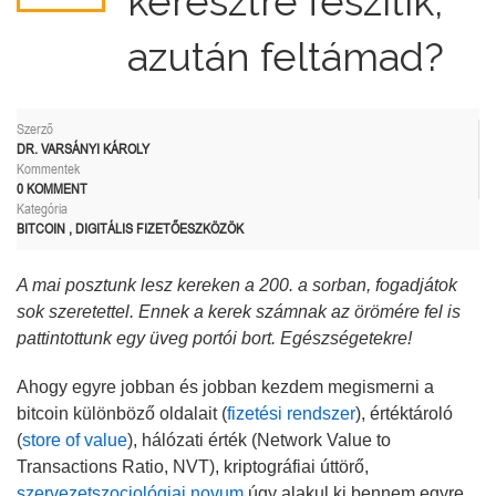
keresztre feszítik,
azután feltámad?
Szerző
DR. VARSÁNYI KÁROLY
Kommentek
0 KOMMENT
Kategória
BITCOIN
,
DIGITÁLIS FIZETŐESZKÖZÖK
A mai posztunk lesz kereken a 200. a sorban, fogadjátok
sok szeretettel. Ennek a kerek számnak az örömére fel is
pattintottunk egy üveg portói bort. Egészségetekre!
Ahogy egyre jobban és jobban kezdem megismerni a
bitcoin különböző oldalait (
fizetési rendszer
), értéktároló
(
store of value
), hálózati érték (Network Value to
Transactions Ratio, NVT), kriptográfiai úttörő,
szervezetszociológiai novum
úgy alakul ki bennem egyre