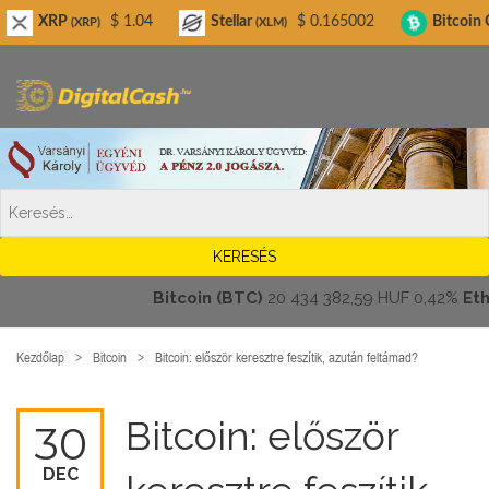
Digitalcash.hu
$ 1.04
Stellar
$ 0.165002
Bitcoin Cash
$
RP)
(XLM)
(BCH)
Bitcoin (BTC)
20 434 382,59 HUF
0,42%
Ethereu
Kezdőlap
Bitcoin
Bitcoin: először keresztre feszítik, azután feltámad?
Bitcoin: először
30
DEC