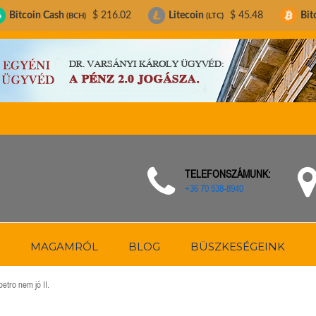
sh
$ 216.02
Litecoin
$ 45.48
Bitcoin
$ 6
(BCH)
(LTC)
(BTC)
TELEFONSZÁMUNK:
+36 70 538-8940
MAGAMRÓL
BLOG
BÜSZKESÉGEINK
 petro nem jó II.