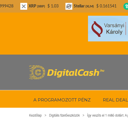
XRP
$ 1.03
Stellar
$ 0.161541
Bitcoin Ca
(XRP)
(XLM)
A PROGRAMOZOTT PÉNZ
REAL DEAL
Kezdőlap
Digitális fizetőeszközök
Így veszíts el 1 millió dollárt. A