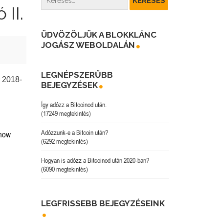
 II.
ÜDVÖZÖLJÜK A BLOKKLÁNC
JOGÁSZ WEBOLDALÁN
LEGNÉPSZERŰBB
r 2018-
BEJEGYZÉSEK
Így adózz a Bitcoinod után.
(17249 megtekintés)
Adózzunk-e a Bitcoin után?
 now
(6292 megtekintés)
Hogyan is adózz a Bitcoinod után 2020-ban?
(6090 megtekintés)
LEGFRISSEBB BEJEGYZÉSEINK