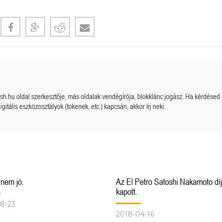
Megérkezett a kazah Bitcoin tartalék?
Orosz kriptós fejlemények.
cash.hu oldal szerkesztője, más oldalak vendégírója, blokklánc jogász. Ha kérdésed
igitális eszközosztályok (tokenek, etc.) kapcsán, akkor írj neki.
 nem jó.
Az El Petro Satoshi Nakamoto díj
kapott.
8-23
2018-04-16