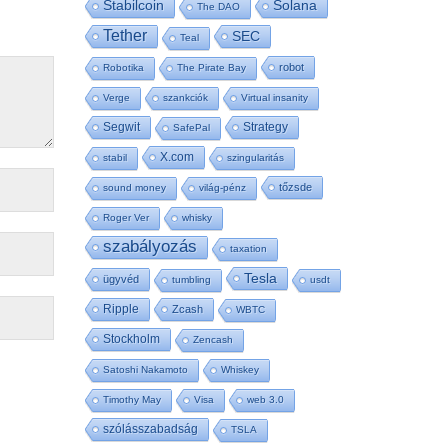
Stabilcoin
Solana
The DAO
Tether
SEC
Teal
robot
Robotika
The Pirate Bay
Verge
szankciók
Virtual insanity
Segwit
Strategy
SafePal
X.com
stabil
szingularitás
tőzsde
sound money
világ-pénz
Roger Ver
whisky
szabályozás
taxation
Tesla
ügyvéd
tumbling
usdt
Ripple
Zcash
WBTC
Stockholm
Zencash
Satoshi Nakamoto
Whiskey
Timothy May
Visa
web 3.0
szólásszabadság
TSLA