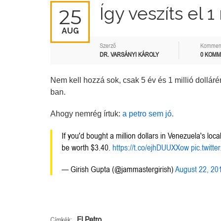
Így veszíts el 1
25
AUG
Szerző
Kommen
DR. VARSÁNYI KÁROLY
0 KOM
Nem kell hozzá sok, csak 5 év és 1 millió dollárér
ban.
Ahogy nemrég írtuk:
a petro sem jó.
If you'd bought a million dollars in Venezuela's l
be worth $3.40.
https://t.co/ejhDUUXXow
pic.twitt
— Girish Gupta (@jammastergirish)
August 22, 20
El Petro
Címkék: