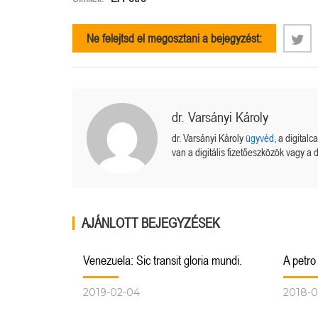
Ne felejtsd el megosztani a bejegyzést:
dr. Varsányi Károly
dr. Varsányi Károly
ügyvéd
, a digital
van a digitális fizetőeszközök vagy a d
AJÁNLOTT BEJEGYZÉSEK
Venezuela: Sic transit gloria mundi.
A petro
2019-02-04
2018-0