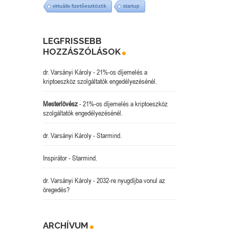
virtuális fizetőeszközök
startup
LEGFRISSEBB
HOZZÁSZÓLÁSOK
dr. Varsányi Károly
-
21%-os díjemelés a
kriptoeszköz szolgáltatók engedélyezésénél.
Mesterlövész
-
21%-os díjemelés a kriptoeszköz
szolgáltatók engedélyezésénél.
dr. Varsányi Károly
-
Starmind.
Inspirátor
-
Starmind.
dr. Varsányi Károly
-
2032-re nyugdíjba vonul az
öregedés?
ARCHÍVUM