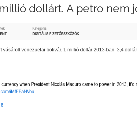
 millió dollárt. A petro nem jó
tek
Kategória
MENT
DIGITÁLIS FIZETŐESZKÖZÖK
t vásárolt venezuelai bolivár. 1 millió dollár 2013-ban, 3,4 dollá
ocal currency when President Nicolás Maduro came to power in 2013, it'd
er.com/iMfEFaNVou
18