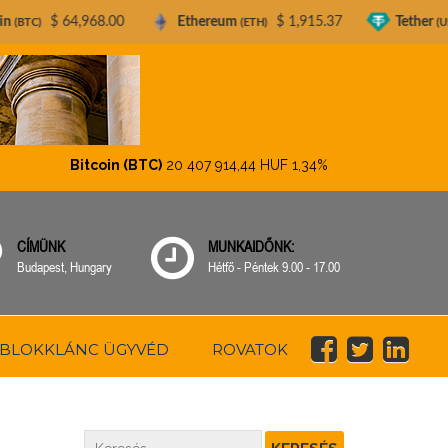
968.00
Ethereum
$ 1,915.37
Tether
$ 0.9995
(ETH)
(USDT)
Bitcoin (BTC)
20 407 914,44 HUF
1,34%
Ethereum (ET
CÍMÜNK
MUNKAIDŐNK:
Budapest, Hungary
Hétfő - Péntek 9.00 - 17.00
BLOKKLÁNC ÜGYVÉD
ROVATOK