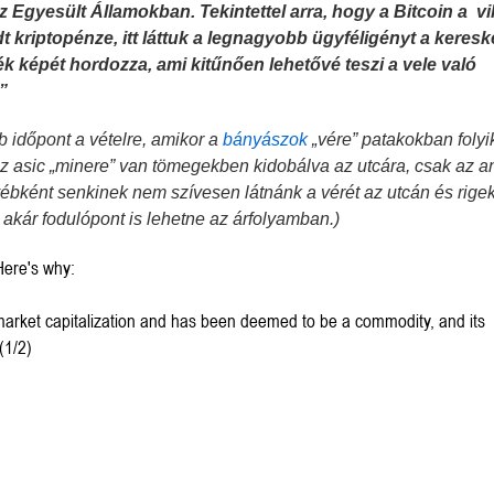
z Egyesült Államokban.
Tekintettel arra, hogy a Bitcoin a
vi
t kriptopénze, itt láttuk a legnagyobb ügyféligényt a keres
mék képét hordozza, ami kitűnően lehetővé teszi a vele való
”
b időpont a vételre, amikor a
bányászok
„vére” patakokban folyi
z asic „minere” van tömegekben kidobálva az utcára, csak az a
Megérkezett a kazah Bitcoin tartalék?
Orosz kriptós fejlemények.
gyébként senkinek nem szívesen látnánk a vérét az utcán és rige
akár fodulópont is lehetne az árfolyamban.)
Here's why:
o market capitalization and has been deemed to be a commodity, and its
(1/2)