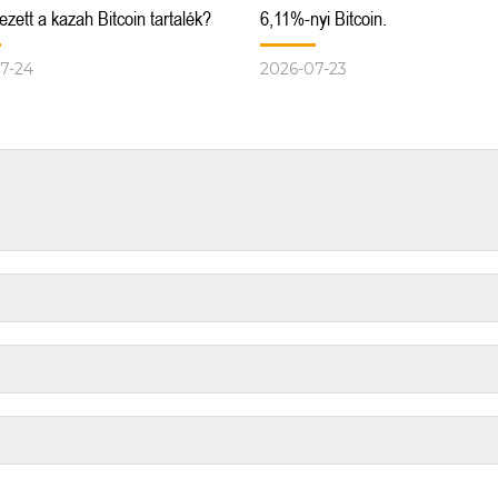
zett a kazah Bitcoin tartalék?
6,11%-nyi Bitcoin.
7-24
2026-07-23