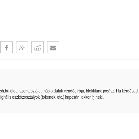
cash.hu oldal szerkesztője, más oldalak vendégírója, blokklánc jogász. Ha kérdésed
igitális eszközosztályok (tokenek, etc.) kapcsán, akkor írj neki.