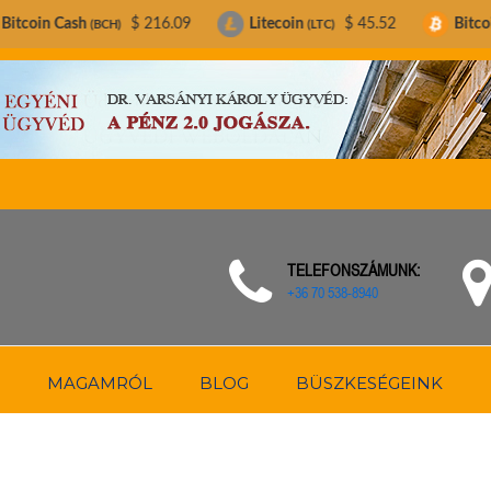
$ 216.09
Litecoin
$ 45.52
Bitcoin
$ 64,
BCH)
(LTC)
(BTC)
TELEFONSZÁMUNK:
+36 70 538-8940
MAGAMRÓL
BLOG
BÜSZKESÉGEINK