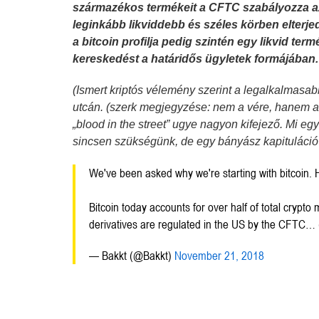
származékos termékeit a CFTC szabályozza a
leginkább likviddebb és széles körben elterjed
a bitcoin profilja pedig szintén egy likvid ter
kereskedést a határidős ügyletek formájában.
(Ismert kriptós vélemény szerint a legalkalmasab
utcán. (szerk megjegyzése: nem a vére, hanem a
„blood in the street” ugye nagyon kifejező. Mi e
sincsen szükségünk, de egy bányász kapituláció 
We've been asked why we're starting with bitcoin. 
Bitcoin today accounts for over half of total crypt
derivatives are regulated in the US by the CFTC… 
— Bakkt (@Bakkt)
November 21, 2018