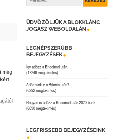
ÜDVÖZÖLJÜK A BLOKKLÁNC
JOGÁSZ WEBOLDALÁN
LEGNÉPSZERŰBB
BEJEGYZÉSEK
Így adózz a Bitcoinod után.
mi még
(17249 megtekintés)
kért
Adózzunk-e a Bitcoin után?
(6292 megtekintés)
agától
Hogyan is adózz a Bitcoinod után 2020-ban?
(6090 megtekintés)
LEGFRISSEBB BEJEGYZÉSEINK