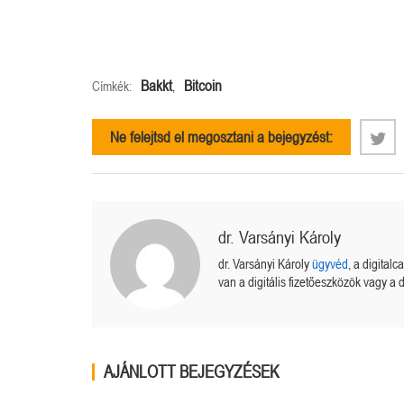
Bakkt
Bitcoin
Címkék:
,
Ne felejtsd el megosztani a bejegyzést:
dr. Varsányi Károly
dr. Varsányi Károly
ügyvéd
, a digital
van a digitális fizetőeszközök vagy a d
AJÁNLOTT BEJEGYZÉSEK