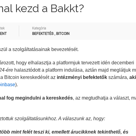
nal kezd a Bakkt?
tek
Kategória
MENT
BEFEKTETÉS
,
BITCOIN
észül a szolgáltatásainak bevezetését.
ározott, hogy elhalasztja a platformjuk tervezett idén decemberi
24-ére
halasztódott a platform indulása, aztán majd meglátjuk 
 a Bitcoin kereskedését az
intézményi befektetők
számára,
aki
inbase
).
nnal fog megindulni a kereskedés
, az megtudhatja a választ, m
ztottuk szolgáltatásunkhoz. A válaszunk az, hogy:
több mint felét teszi ki, emellett árucikknek tekinthető, és