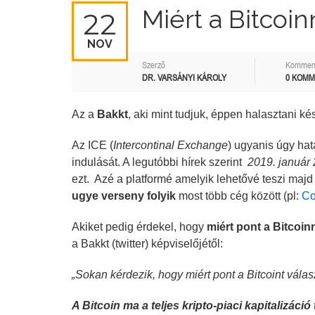
Miért a Bitcoin
22
NOV
Szerző
Kommen
DR. VARSÁNYI KÁROLY
0 KOM
Az a
Bakkt
, aki mint tudjuk, éppen halasztani k
Az ICE (
Intercontinal Exchange
) ugyanis úgy hat
indulását. A legutóbbi hírek szerint
2019. január 
ezt. Azé a platformé amelyik lehetővé teszi majd
ugye verseny folyik
most több cég között (pl:
Co
Akiket pedig érdekel, hogy
miért pont a Bitcoi
a Bakkt (twitter) képviselőjétől:
„Sokan kérdezik, hogy miért pont a Bitcoint válas
A Bitcoin ma a teljes kripto-piaci kapitalizáció 