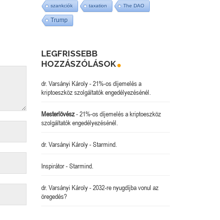
szankciók
taxation
The DAO
Trump
LEGFRISSEBB
HOZZÁSZÓLÁSOK
dr. Varsányi Károly
-
21%-os díjemelés a
kriptoeszköz szolgáltatók engedélyezésénél.
Mesterlövész
-
21%-os díjemelés a kriptoeszköz
szolgáltatók engedélyezésénél.
dr. Varsányi Károly
-
Starmind.
Inspirátor
-
Starmind.
dr. Varsányi Károly
-
2032-re nyugdíjba vonul az
öregedés?