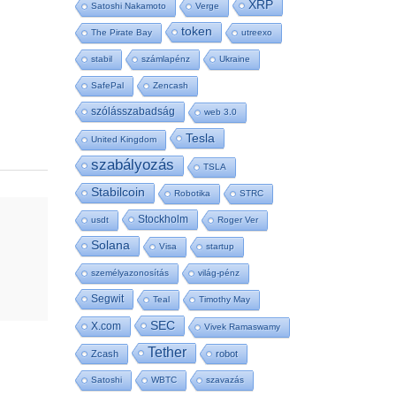
XRP
Satoshi Nakamoto
Verge
token
The Pirate Bay
utreexo
stabil
számlapénz
Ukraine
SafePal
Zencash
szólásszabadság
web 3.0
Tesla
United Kingdom
szabályozás
TSLA
Stabilcoin
Robotika
STRC
Stockholm
usdt
Roger Ver
Solana
Visa
startup
személyazonosítás
világ-pénz
Segwit
Teal
Timothy May
SEC
X.com
Vivek Ramaswamy
Tether
Zcash
robot
Satoshi
WBTC
szavazás