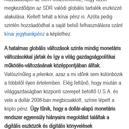
megkezdődjön az SDR valódi globális tartalék eszközzé
alakulása. Kellett tehát a kínai pénz is. Azóta pedig
szintén hozzáadódhat a saját belső felhasználásra szánt
kínai jegybankpénz
a képlethez.
A hatalmas globális változások szinte mindig monetáris
változásokkal jártak és így a világ gazdagságpolitikai
működés-változásának középpontjában álltak.
Valószínűleg a jelenkor, azaz a mi időnk sem különbözik
a többitől ilyen értelemben. Elég feltűnő, hogy miután a
világgazdaságban központi szerepet betöltő U.S.A. és
vele a dollár 2008-ban megbicsaklott, színre lépett a
kripto pénz.
Úgy tűnik, hogy a dollár-alapú monetáris
rendszer egyensúly hiányaira megoldást találtak a
digitális eszközök és digitális könyvelések