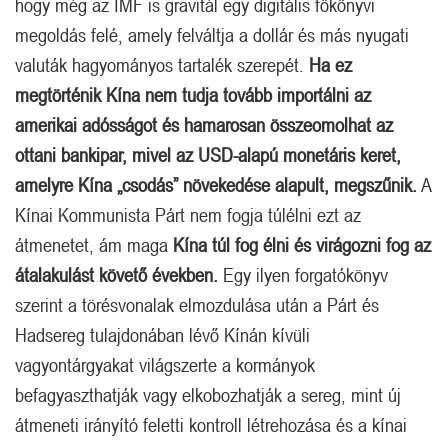
hogy még az IMF is gravitál egy digitális főkönyvi
megoldás felé, amely felváltja a dollár és más nyugati
valuták hagyományos tartalék szerepét.
Ha ez
megtörténik Kína nem tudja tovább importálni az
amerikai adósságot és hamarosan összeomolhat az
ottani bankipar, mivel az USD-alapú monetáris keret,
amelyre Kína „csodás” növekedése alapult, megszűnik.
A
Kínai Kommunista Párt nem fogja túlélni ezt az
átmenetet, ám maga
Kína túl fog élni és virágozni fog az
átalakulást követő években.
Egy ilyen forgatókönyv
szerint a törésvonalak elmozdulása után a Párt és
Hadsereg tulajdonában lévő Kínán kívüli
vagyontárgyakat világszerte a kormányok
befagyaszthatják vagy elkobozhatják a sereg, mint új
átmeneti irányító feletti kontroll létrehozása és a kínai