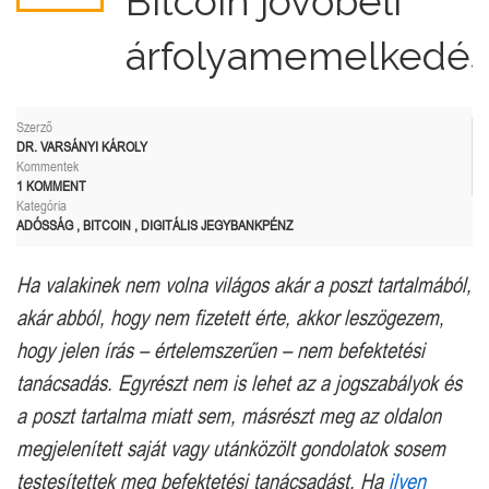
Bitcoin jövőbeli
árfolyamemelkedés
Szerző
DR. VARSÁNYI KÁROLY
Kommentek
1 KOMMENT
Kategória
ADÓSSÁG
,
BITCOIN
,
DIGITÁLIS JEGYBANKPÉNZ
Ha valakinek nem volna világos akár a poszt tartalmából,
akár abból, hogy nem fizetett érte, akkor leszögezem,
hogy jelen írás – értelemszerűen – nem befektetési
tanácsadás. Egyrészt nem is lehet az a jogszabályok és
a poszt tartalma miatt sem, másrészt meg az oldalon
megjelenített saját vagy utánközölt gondolatok sosem
testesítettek meg befektetési tanácsadást. Ha
ilyen