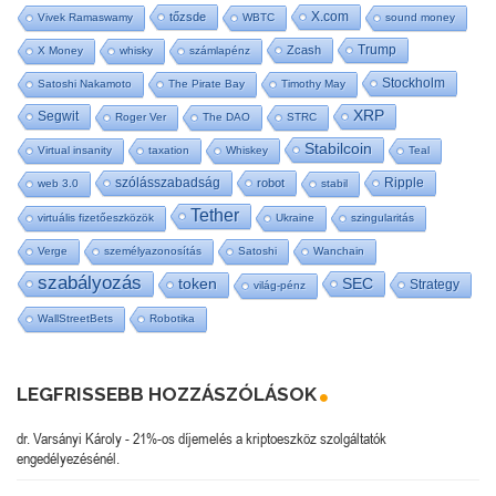
X.com
tőzsde
Vivek Ramaswamy
WBTC
sound money
Trump
Zcash
X Money
whisky
számlapénz
Stockholm
Satoshi Nakamoto
The Pirate Bay
Timothy May
XRP
Segwit
Roger Ver
The DAO
STRC
Stabilcoin
Virtual insanity
taxation
Whiskey
Teal
szólásszabadság
Ripple
robot
web 3.0
stabil
Tether
virtuális fizetőeszközök
Ukraine
szingularitás
Verge
személyazonosítás
Satoshi
Wanchain
szabályozás
SEC
token
Strategy
világ-pénz
WallStreetBets
Robotika
LEGFRISSEBB HOZZÁSZÓLÁSOK
dr. Varsányi Károly
-
21%-os díjemelés a kriptoeszköz szolgáltatók
engedélyezésénél.