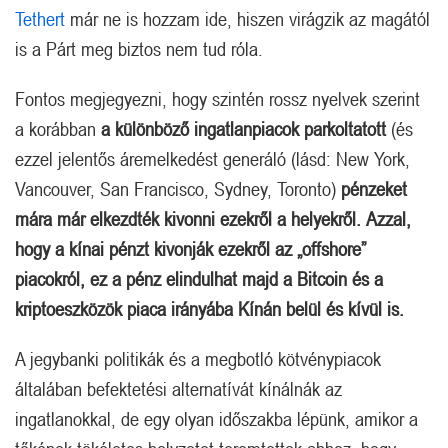
Tethert
már ne is hozzam ide, hiszen virágzik az magától
is a Párt meg biztos nem tud róla.
Fontos megjegyezni, hogy szintén rossz nyelvek szerint
a korábban
a különböző ingatlanpiacok parkoltatott
(és
ezzel jelentős áremelkedést generáló (lásd: New York,
Vancouver, San Francisco, Sydney, Toronto)
pénzeket
mára már elkezdték kivonni ezekről a helyekről.
Azzal,
hogy a kínai pénzt kivonják ezekről az „offshore”
piacokról, ez a pénz elindulhat majd a Bitcoin és a
kriptoeszközök piaca irányába Kínán belül és kívül is.
A jegybanki politikák és a megbotló kötvénypiacok
általában befektetési alternatívát kínálnák az
ingatlanokkal, de egy olyan időszakba lépünk, amikor a