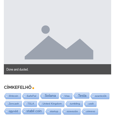
Done and dusted.
CÍMKEFELHŐ
Tesla
Solana
Shitcoin
SafePal
Visa
szankciók
Zencash
TSLA
United Kingdom
tumbling
usdt
stabil coin
ügyvéd
startup
szavazás
utreexo