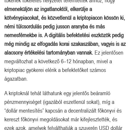
tőkének tökéletes helyzetet teremtettek ahhoz, hogy
elmeneküljön az ingatlanoktól, elkerülje a
kötvénypiacokat, és közvetlenül a kriptopiacon kössön ki,
némi túlcsordulás pedig jusson aranyba és más
nemesfémekbe is. A digitális befektetési eszközök pedig
még mindig az elfogadás korai szakaszában, vagyis is az
alacsony értékelési tartományban vannak.
Ez jelentősen
megváltozhat a következő 6–12 hónapban, mivel a
kriptopiac gyökerei elérik a befektetőket számos
ágazatban.
A kriptoknál tehát láthatunk egy jelentős beáramló
pénzmennyiséget (igazából eszetlenül sokat), míg a
“dollár mentesítés” kapcsán a decentralizált főkönyvi és
kereszt főkönyvi megoldásokat már kifejlesztették, és
ezek azok, amelyek felválthatják a szuverén USD dollár