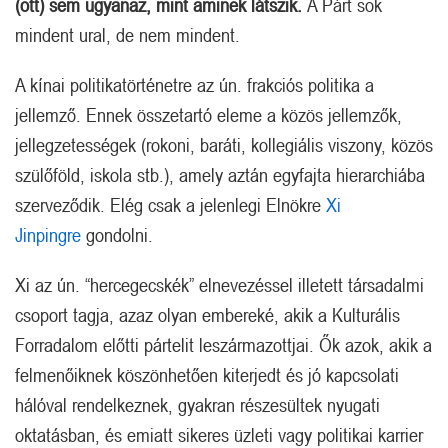
(ott) sem ugyanaz, mint aminek látszik.
A Párt sok
mindent ural, de nem mindent.
A kínai politikatörténetre az ún. frakciós politika a
jellemző. Ennek összetartó eleme a közös jellemzők,
jellegzetességek (rokoni, baráti, kollegiális viszony, közös
szülőföld, iskola stb.), amely aztán egyfajta hierarchiába
szerveződik. Elég csak a jelenlegi Elnökre
Xi
Jinpingre
gondolni.
Xi az ún. “hercegecskék” elnevezéssel illetett társadalmi
csoport tagja, azaz olyan embereké, akik a Kulturális
Forradalom előtti pártelit leszármazottjai. Ők azok, akik a
felmenőiknek köszönhetően kiterjedt és jó kapcsolati
hálóval rendelkeznek, gyakran részesültek nyugati
oktatásban, és emiatt sikeres üzleti vagy politikai karrier