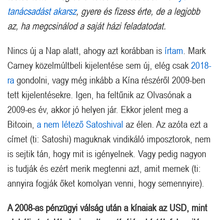
tanácsadást akarsz
, gyere és fizess érte, de a legjobb
az, ha megcsinálod a saját házi feladatodat.
Nincs új a Nap alatt, ahogy azt korábban is
írtam
. Mark
Carney közelmúltbeli kijelentése sem új, elég csak
2018-
ra
gondolni, vagy még inkább a Kína részéről 2009-ben
tett kijelentésekre. Igen, ha feltűnik az Olvasónak a
2009-es év, akkor jó helyen jár. Ekkor jelent meg a
Bitcoin,
a nem létező Satoshival
az élen. Az azóta ezt a
címet (ti: Satoshi) maguknak vindikáló imposztorok, nem
is sejtik tán, hogy mit is igényelnek. Vagy pedig nagyon
is tudják és ezért merik megtenni azt, amit mernek (ti:
annyira fogják őket komolyan venni, hogy semennyire).
A 2008-as pénzügyi válság után a kínaiak az USD, mint