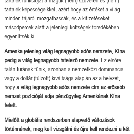
tartalék funkcióját a maguk (nem) szuverén és (nem)
tartalék képességeikkel, azért hogy az értéket a világ
minden tájáról mozgathassák, és a kifizetéseket
másodpercek alatt a jelenlegi költségek töredékében
egyenlítsék ki.
Amerika jelenleg világ legnagyobb adós nemzete, Kína
pedig a világ legnagyobb hitelező nemzete.
Ez elsőre
talán furának tűnik, azonban a nemzetközi dominancia
vagy a dollár (túlzott) kiváltsága alapján az a helyzet,
hogy
a világ legnagyobb adós nemzete cím az erősebb
nemzet pozícióját adja pénzügyileg Amerikának Kína
felett.
Mielőtt a globális rendszerben alapvető változások
történnének, meg kell vizsgálni és újra kell rendezni a két