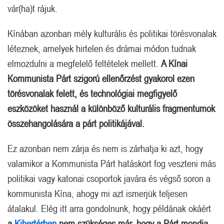
vár(ha)t rájuk.
Kínában azonban mély kulturális és politikai törésvonalak
léteznek, amelyek hirtelen és drámai módon tudnak
elmozdulni a megfelelő feltételek mellett.
A Kínai
Kommunista Párt szigorú ellenőrzést gyakorol ezen
törésvonalak felett, és technológiai megfigyelő
eszközöket használ a különböző kulturális fragmentumok
összehangolására a párt politikájával.
Ez azonban nem zárja és nem is zárhatja ki azt, hogy
valamikor a Kommunista Párt hatáskört fog veszteni más
politikai vagy katonai csoportok javára és végső soron a
kommunista Kína, ahogy mi azt ismerjük teljesen
átalakul. Elég itt arra gondolnunk, hogy példának okáért
a
Kibertérben
nem szükséges már, hogy a Párt mondja