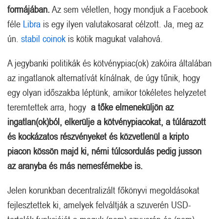
formájában.
Az sem véletlen, hogy mondjuk a Facebook
féle
Libra
is egy ilyen valutakosarat célzott. Ja, meg az
ún.
stabil coinok
is kötik magukat valahová.
A jegybanki politikák és kötvénypiac(ok) zakóira általában
az ingatlanok alternatívát kínálnak, de úgy tűnik, hogy
egy olyan időszakba léptünk, amikor tökéletes helyzetet
teremtettek arra, hogy
a tőke elmeneküljön az
ingatlan(ok)ból, elkerülje a kötvénypiacokat, a túlárazott
és kockázatos részvényeket és közvetlenül a kripto
piacon kössön majd ki, némi túlcsordulás pedig jusson
az aranyba és más nemesfémekbe is.
Jelen korunkban decentralizált főkönyvi megoldásokat
fejlesztettek ki, amelyek felváltják a szuverén USD-