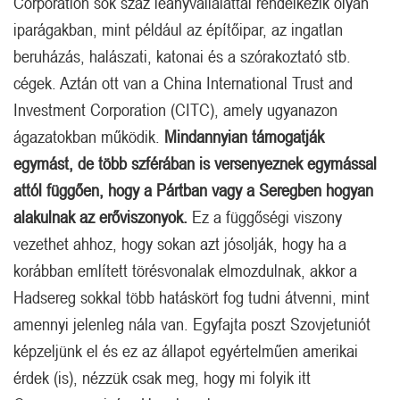
Corporation sok száz leányvállalattal rendelkezik olyan
iparágakban, mint például az építőipar, az ingatlan
beruházás, halászati, katonai és a szórakoztató stb.
cégek. Aztán ott van a China International Trust and
Investment Corporation (CITC), amely ugyanazon
ágazatokban működik.
Mindannyian támogatják
egymást, de több szférában is versenyeznek egymással
attól függően, hogy a Pártban vagy a Seregben hogyan
alakulnak az erőviszonyok.
Ez a függőségi viszony
vezethet ahhoz, hogy sokan azt jósolják, hogy ha a
korábban említett törésvonalak elmozdulnak, akkor a
Hadsereg sokkal több hatáskört fog tudni átvenni, mint
amennyi jelenleg nála van. Egyfajta poszt Szovjetuniót
képzeljünk el és ez az állapot egyértelműen amerikai
érdek (is), nézzük csak meg, hogy mi folyik itt