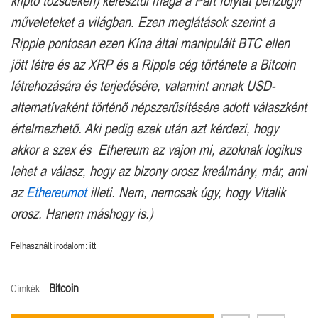
kripto tőzsdéken) keresztül maga a Párt folytat pénzügyi
műveleteket a világban. Ezen meglátások szerint a
Ripple pontosan ezen Kína által manipulált BTC ellen
jött létre és az XRP és a Ripple cég története a Bitcoin
létrehozására és terjedésére, valamint annak USD-
alternatívaként történő népszerűsítésére adott válaszként
értelmezhető. Aki pedig ezek után azt kérdezi, hogy
akkor a szex és Ethereum az vajon mi, azoknak logikus
lehet a válasz, hogy az bizony orosz kreálmány, már, ami
az
Ethereumot
illeti. Nem, nemcsak úgy, hogy Vitalik
orosz. Hanem máshogy is.)
Felhasznált irodalom: itt
Bitcoin
Címkék: