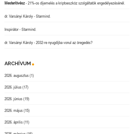
Mesterlövész
-
21%-os díjemelés a kriptoeszköz szolgáltatók engedélyezésénél.
dr. Varsányi Károly
-
Starmind.
Inspirátor
-
Starmind.
dr. Varsányi Károly
-
2032-re nyugdíjba vonul az öregedés?
ARCHÍVUM
2026. augusztus
(1)
2026. július
(17)
2026. június
(19)
2026. május
(15)
2026. április
(11)
2026. március
(16)