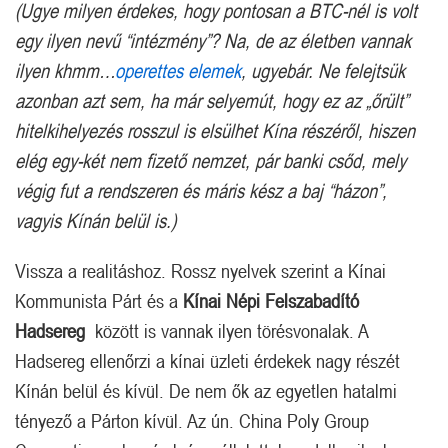
(Ugye milyen érdekes, hogy pontosan a BTC-nél is volt
egy ilyen nevű “intézmény”? Na, de az életben vannak
ilyen khmm…
operettes elemek
, ugyebár. Ne felejtsük
azonban azt sem, ha már selyemút, hogy ez az „őrült”
hitelkihelyezés rosszul is elsülhet Kína részéről, hiszen
elég egy-két nem fizető nemzet, pár banki csőd, mely
végig fut a rendszeren és máris kész a baj “házon”,
vagyis Kínán belül is.)
Vissza a realitáshoz. Rossz nyelvek szerint a Kínai
Kommunista Párt és a
Kínai Népi Felszabadító
Hadsereg
között is vannak ilyen törésvonalak. A
Hadsereg ellenőrzi a kínai üzleti érdekek nagy részét
Kínán belül és kívül. De nem ők az egyetlen hatalmi
tényező a Párton kívül. Az ún. China Poly Group