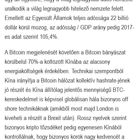
uralkodik a világ legnagyobb hitelező nemzete felett.
Emellett az Egyesült Államok teljes adóssága 22 billió
dollár körül mozog, az adósság / GDP arány pedig 2017-
es adat szerint 105,4%.
A Bitcoin megjelenését követően a Bitcoin bányászat
körülbelül 70%-a költözött Kínába az alacsony
energiaköltségek érdekében. Technikai szempontból
Kína irányítja a Bitcoin hálózat kollektív hashrate-jének
jó részét és Kína állítólag jelentős mennyiségű BTC-
kereskedelmet is képvisel globálisan hála bizonyos off
shore technikáknak (amikből most majd London is
kiveheti a részét a Brexit után). Rossz nyelvek szerint
bizonyos kripto tőzsdéket pedig egyenesen Kínából
kontrollálnak, hogy bizonyos körök nagy kedvencét a