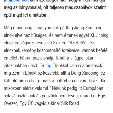
meg az irányvonalat, ott teljesen más szabályok szerint
épül majd fel a hatalom.
Még manapság is nagyon sok párttag Jiang Zemin volt
elnök elveihez hűséges, és nem értenek egyet Xi Jinping
elnök országvezetésével. Csak emlékeztetőül: Xi
elnöknek kemény központosító törekvései vannak befelé,
emellett bátran pozicionálja Kínát a világpolitikai
játszmákban (lásd:
Trump
Elnökkel való csatározások),
míg Zemin Elnökhöz közelebb állt a Deng Xiaopinghez
köthető híres elv: „maradj a háttérben és várd ki az időd,
miközben elérsz valamit.” Nekünk pedig itt Európában
sok választásunk és pénzünk nem lévén, marad a „Egy
Övezet, Egy Út” vagyis a kínai Silk Road.