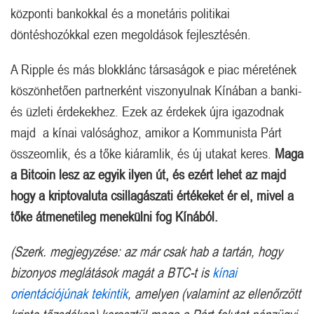
központi bankokkal és a monetáris politikai
döntéshozókkal ezen megoldások fejlesztésén.
A Ripple és más blokklánc társaságok e piac méretének
köszönhetően partnerként viszonyulnak Kínában a banki-
és üzleti érdekekhez. Ezek az érdekek újra igazodnak
majd a kínai valósághoz, amikor a Kommunista Párt
összeomlik, és a tőke kiáramlik, és új utakat keres.
Maga
a Bitcoin lesz az egyik ilyen út, és ezért lehet az majd
hogy a kriptovaluta csillagászati értékeket ér el, mivel a
tőke átmenetileg menekülni fog Kínából.
(Szerk. megjegyzése: az már csak hab a tartán, hogy
bizonyos meglátások magát a BTC-t is
kínai
orientációjúnak tekintik
, amelyen (valamint az ellenőrzött