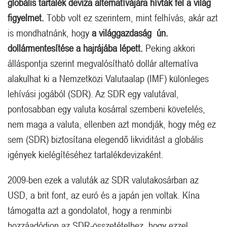
globális tartalék deviza alternatívájára hívták fel a világ
figyelmet.
Több volt ez szerintem, mint felhívás, akár azt
is mondhatnánk, hogy
a világgazdaság ún.
dollármentesítése a hajrájába lépett.
Peking akkori
álláspontja szerint megvalósítható dollár alternatíva
alakulhat ki a Nemzetközi Valutaalap (IMF) különleges
lehívási jogából (SDR). Az SDR egy valutával,
pontosabban egy valuta kosárral szembeni követelés,
nem maga a valuta, ellenben azt mondják, hogy még ez
sem (SDR) biztosítana elegendő likviditást a globális
igények kielégítéséhez tartalékdevizaként.
2009-ben ezek a valuták az SDR valutakosárban az
USD, a brit font, az euró és a japán jen voltak. Kína
támogatta azt a gondolatot, hogy a renminbi
hozzáadódjon az SDR-összetételhez, hogy ezzel