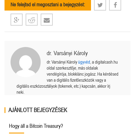
Ne felejtsd el megosztani a bejegyzést:
dr. Varsányi Károly
dr. Varsányi Károly
ügyvéd
, a digitalcash.hu
oldal szerkesztője, más oldalak
vendégírója, blokklánc jogász. Ha kérdésed
van a digitális fizetőeszközök vagy a
digitális eszközosztályok (tokenek, etc.) kapcsán, akkor írj
neki.
AJÁNLOTT BEJEGYZÉSEK
Hogy áll a Bitcoin Treasury?