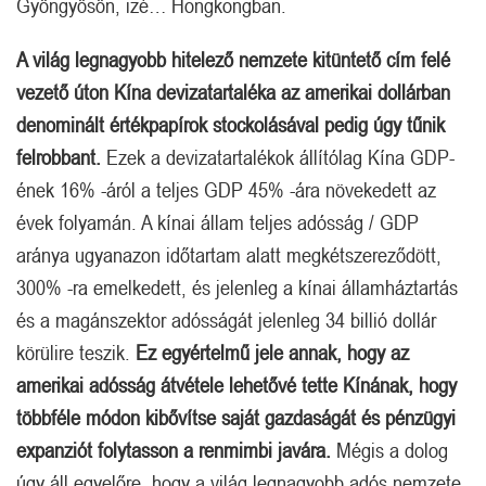
Gyöngyösön, izé… Hongkongban.
A világ legnagyobb hitelező nemzete kitüntető cím felé
vezető úton Kína devizatartaléka az amerikai dollárban
denominált értékpapírok stockolásával pedig úgy tűnik
felrobbant.
Ezek a devizatartalékok állítólag Kína GDP-
ének 16% -áról a teljes GDP 45% -ára növekedett az
évek folyamán. A kínai állam teljes adósság / GDP
aránya ugyanazon időtartam alatt megkétszereződött,
300% -ra emelkedett, és jelenleg a kínai államháztartás
és a magánszektor adósságát jelenleg 34 billió dollár
körülire teszik.
Ez egyértelmű jele annak, hogy az
amerikai adósság átvétele lehetővé tette Kínának, hogy
többféle módon kibővítse saját gazdaságát és pénzügyi
expanziót folytasson a renmimbi javára.
Mégis a dolog
úgy áll egyelőre, hogy a világ legnagyobb adós nemzete