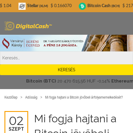
Digitalcash.hu
llar
$ 0.166070
Bitcoin Cash
$ 217.79
Litec
(XLM)
(BCH)
Bitcoin (BTC)
20 470 615,56 HUF
-0,14%
Ethereum (ETH)
Kezdőlap
Adósság
Mi fogja hajtani a Bitcoin jövőbeli árfolyamemelkedését?
Mi fogja hajtani a
02
SZEPT