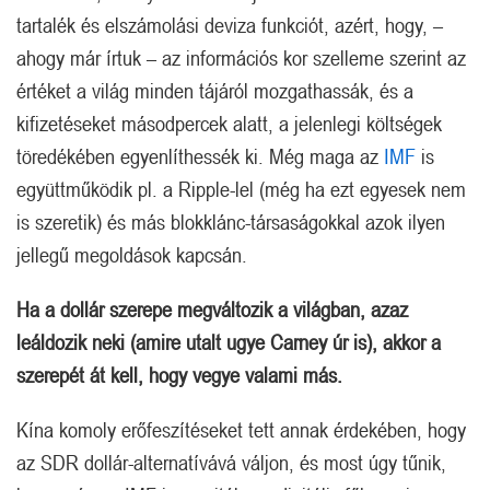
tartalék és elszámolási deviza funkciót, azért, hogy, –
ahogy már írtuk – az információs kor szelleme szerint az
értéket a világ minden tájáról mozgathassák, és a
kifizetéseket másodpercek alatt, a jelenlegi költségek
töredékében egyenlíthessék ki. Még maga az
IMF
is
együttműködik pl. a Ripple-lel (még ha ezt egyesek nem
is szeretik) és más blokklánc-társaságokkal azok ilyen
jellegű megoldások kapcsán.
Ha a dollár szerepe megváltozik a világban, azaz
leáldozik neki (amire utalt ugye Carney úr is), akkor a
szerepét át kell, hogy vegye valami más.
Kína komoly erőfeszítéseket tett annak érdekében, hogy
az SDR dollár-alternatívává váljon, és most úgy tűnik,