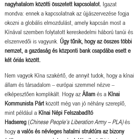
nagyhatalom közötti összetett kapcsolatot.
Igazat
mondva: ennek a kapcsolatnak az újjászervezése fogja
okozni a globális elmozdulást, amely kapcsán most a
Kínával szemben folytatott kereskedelmi háború tanúi és
elszenvedői is vagyunk.
Úgy tűnik, hogy az összes többi
nemzet, a gazdaság és központi bank csapdába esett e
két óriás között.
Nem vagyok Kína szakértő, de annyit tudok, hogy a kínai
állam és társadalom – európai szemmel nézve –
elképesztően komplikált. Hogy az
Állam
és a
Kínai
Kommunista Párt
között még van jó néhány szereplő,
mint például a
Kínai Népi Felszabadító
Hadsereg
(
Chinese People’s Liberation Army – PLA)
és
hogy
a valós és névleges hatalmi struktúra az bizony