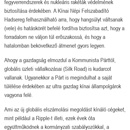
fegyverrendszerek és nukleáris rakéták védelmének
biztosítása érdekében. A Kínai Népi Felszabadító
Hadsereg felhasználható arra, hogy hangsúlyt váltsanak
(vele) és hatáskörét befelé fordítva biztosítsa azt, hogy a
forradalom ne váljon túl erőszakossá, és hogy a
hatalomban bekövetkező átmenet gyors legyen.
Ahogy a gazdagság elmozdul a Kommunista Párttól,
globális üzleti vállalkozásai (Silk Road) is kudarcot
vallanak. Ugyanekkor a Párt is megindulhat a saját
túlélése érdekében az ultra gazdag kínai állampolgárok
vagyona felé.
Ami az új globális elszámolási megoldást kínáló cégeket,
mint például a Ripple-t illeti, ezek évek óta
együttműködnek a kormányzati szabályozókkal, a