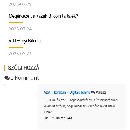
2026-07-29
Megérkezett a kazah Bitcoin tartalék?
2026-07-24
6,11%-nyi Bitcoin.
2026-07-23
SZÓLJ HOZZÁ
1 Komment
Az A.I. korában. - Digitalcash.hu
Válasz
[…] Kína és az A.I. kapcsolatáról mi is írtunk korábban,
valamint arról is, hogy mindezek ellenére miért rizikó
Kína? […]
2019-12-08 at 18:43