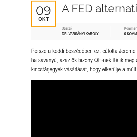
A FED alternat
09
OKT
Szerző
Kommen
DR. VARSÁNYI KÁROLY
0 KOM
Persze a keddi beszédében ezt cáfolta Jerome P
ha savanyú, azaz ők bizony QE-nek ítélik meg a
kincstárjegyek vásárlását, hogy elkerülje a múl