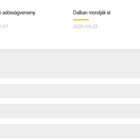
i adósságverseny.
Dalban mondják el.
2-07
2025-09-23