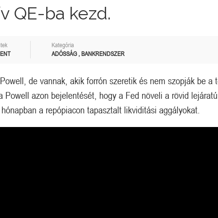
ív QE-ba kezd.
tek
Kategória
MENT
ADÓSSÁG
,
BANKRENDSZER
owell, de vannak, akik forrón szeretik és nem szopják be a t
 Powell azon bejelentését, hogy a Fed növeli a rövid lejáratú
t hónapban a repópiacon tapasztalt likviditási aggályokat.