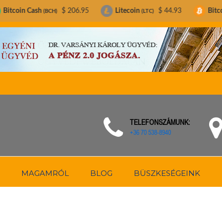
$ 206.95
Litecoin
$ 44.93
Bitcoin
$ 63,
(BCH)
(LTC)
(BTC)
TELEFONSZÁMUNK:
+36 70 538-8940
MAGAMRÓL
BLOG
BÜSZKESÉGEINK