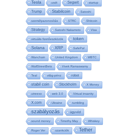
Tesla
Segwit
usdt
startup
Stabilcoin
Trump
Satoshi
személyazonosítás
STRC
Shitcoin
Strategy
Satoshi Nakamoto
Visa
token
virtuális fizetőeszközök
Solana
XRP
SafePal
Wanchain
United Kingdom
WBTC
WallStreetBets
Vivek Ramaswamy
robot
Teal
világ-pénz
stabil coin
Stockholm
X Money
utreexo
web 3.0
Virtual insanity
X.com
Ukraine
tumbling
szabályozás
ügyvéd
sound money
Timothy May
Whiskey
Tether
Roger Ver
szankciók