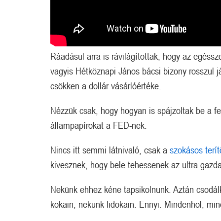
Ráadásul arra is rávilágítottak, hogy az egéssz
vagyis Hétköznapi János bácsi bizony rosszul j
csökken a dollár vásárlóértéke.
Nézzük csak, hogy hogyan is spájzoltak be a fe
állampapírokat a FED-nek.
Nincs itt semmi látnivaló, csak a
szokásos terít
kivesznek, hogy bele tehessenek az ultra gazd
Nekünk ehhez kéne tapsikolnunk. Aztán csodálko
kokain, nekünk lidokain. Ennyi. Mindenhol, min