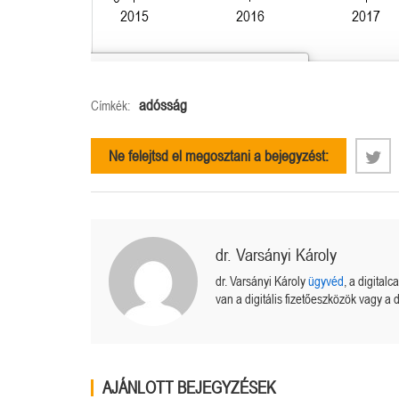
adósság
Címkék:
Ne felejtsd el megosztani a bejegyzést:
dr. Varsányi Károly
dr. Varsányi Károly
ügyvéd
, a digital
van a digitális fizetőeszközök vagy a d
AJÁNLOTT BEJEGYZÉSEK