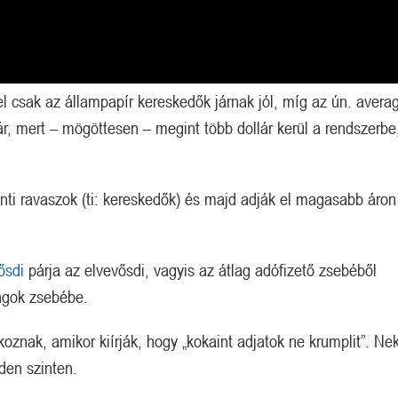
el csak az állampapír kereskedők járnak jól, míg az ún. avera
ár, mert – mögöttesen – megint több dollár kerül a rendszerbe
6,11%-nyi Bitcoin.
Done and dusted.
nti ravaszok (ti: kereskedők) és majd adják el magasabb áron
ősdi
párja az elvevősdi, vagyis az átlag adófizető zsebéből
agok zsebébe.
znak, amikor kiírják, hogy „kokaint adjatok ne krumplit”. Nek
den szinten.