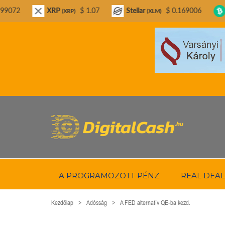
XRP
$ 1.07
Stellar
$ 0.169006
Bitcoin Cash
(XRP)
(XLM)
A PROGRAMOZOTT PÉNZ
REAL DEAL
Kezdőlap
Adósság
A FED alternatív QE-ba kezd.