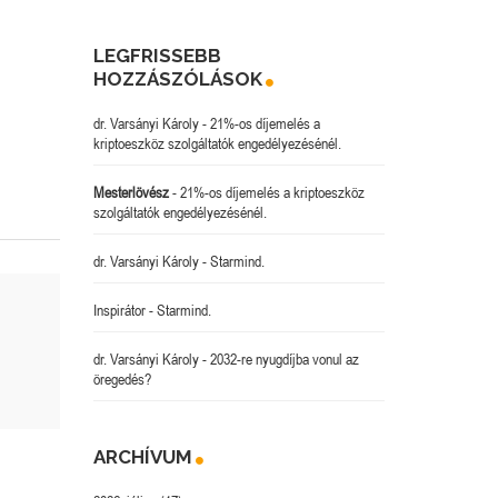
LEGFRISSEBB
HOZZÁSZÓLÁSOK
dr. Varsányi Károly
-
21%-os díjemelés a
kriptoeszköz szolgáltatók engedélyezésénél.
Mesterlövész
-
21%-os díjemelés a kriptoeszköz
szolgáltatók engedélyezésénél.
dr. Varsányi Károly
-
Starmind.
Inspirátor
-
Starmind.
dr. Varsányi Károly
-
2032-re nyugdíjba vonul az
öregedés?
ARCHÍVUM