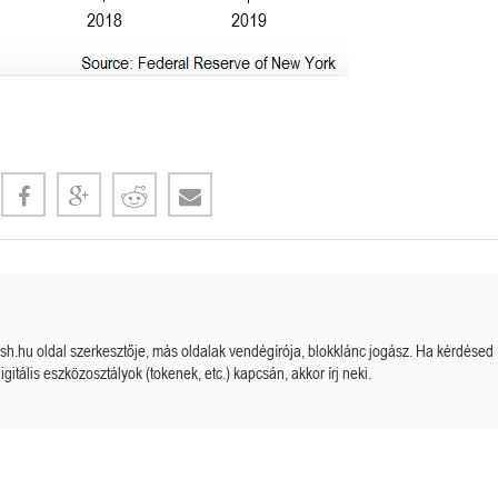
cash.hu oldal szerkesztője, más oldalak vendégírója, blokklánc jogász. Ha kérdésed
igitális eszközosztályok (tokenek, etc.) kapcsán, akkor írj neki.