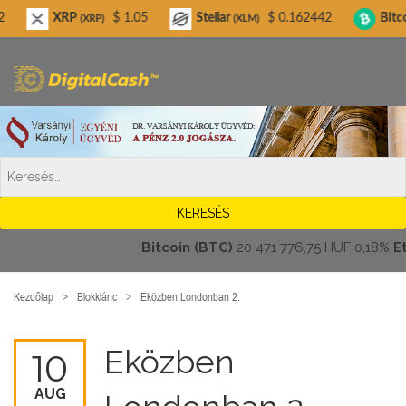
Digitalcash.hu
XRP
$ 1.05
Stellar
$ 0.162442
Bitcoin Cash
(XRP)
(XLM)
(B
Bitcoin (BTC)
20 471 776,75 HUF
0,18%
Ether
Kezdőlap
Blokklánc
Eközben Londonban 2.
Eközben
10
AUG