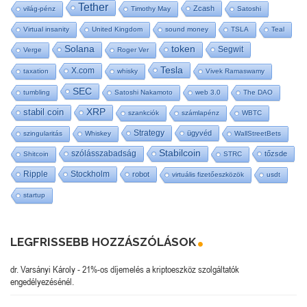
Tether
Zcash
világ-pénz
Timothy May
Satoshi
Virtual insanity
United Kingdom
sound money
TSLA
Teal
Solana
token
Segwit
Verge
Roger Ver
Tesla
X.com
taxation
whisky
Vivek Ramaswamy
SEC
tumbling
Satoshi Nakamoto
web 3.0
The DAO
stabil coin
XRP
szankciók
számlapénz
WBTC
Strategy
ügyvéd
szingularitás
Whiskey
WallStreetBets
Stabilcoin
szólásszabadság
tőzsde
Shitcoin
STRC
Ripple
Stockholm
robot
virtuális fizetőeszközök
usdt
startup
LEGFRISSEBB HOZZÁSZÓLÁSOK
dr. Varsányi Károly
-
21%-os díjemelés a kriptoeszköz szolgáltatók
engedélyezésénél.