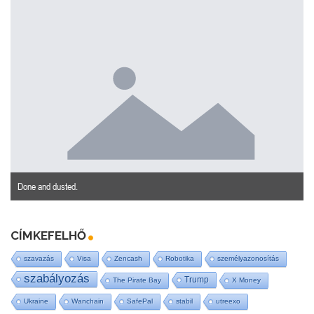
Done and dusted.
CÍMKEFELHŐ
szavazás
Visa
Zencash
Robotika
személyazonosítás
szabályozás
Trump
The Pirate Bay
X Money
Ukraine
Wanchain
SafePal
stabil
utreexo