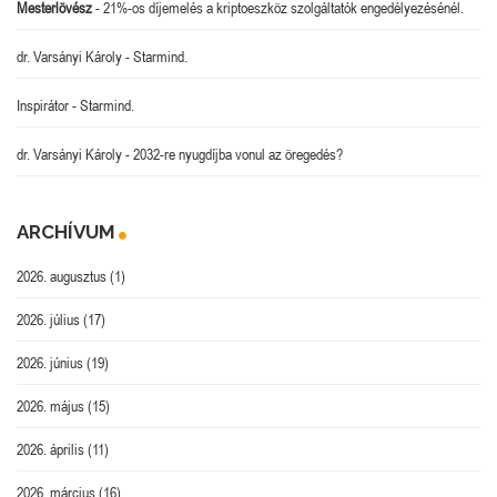
Mesterlövész
-
21%-os díjemelés a kriptoeszköz szolgáltatók engedélyezésénél.
dr. Varsányi Károly
-
Starmind.
Inspirátor
-
Starmind.
dr. Varsányi Károly
-
2032-re nyugdíjba vonul az öregedés?
ARCHÍVUM
2026. augusztus
(1)
2026. július
(17)
2026. június
(19)
2026. május
(15)
2026. április
(11)
2026. március
(16)