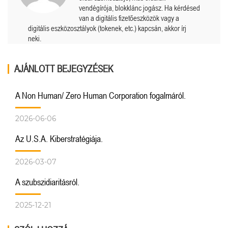
vendégírója, blokklánc jogász. Ha kérdésed
van a digitális fizetőeszközök vagy a
digitális eszközosztályok (tokenek, etc.) kapcsán, akkor írj
neki.
AJÁNLOTT BEJEGYZÉSEK
A Non Human/ Zero Human Corporation fogalmáról.
2026-06-06
Az U.S.A. Kiberstratégiája.
2026-03-07
A szubszidiaritásról.
2025-12-21