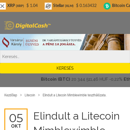
Digitalcash.hu
$ 1.04
Stellar
$ 0.163432
Bitcoin Cash
XRP)
(XLM)
(BCH)
Bitcoin (BTC)
20 344 511,46 HUF
-0,22%
Ethere
Kezdőlap
Litecoin
Elindult a Litecoin Mimblewimble teszthálózata.
Elindult a Litecoin
05
OKT