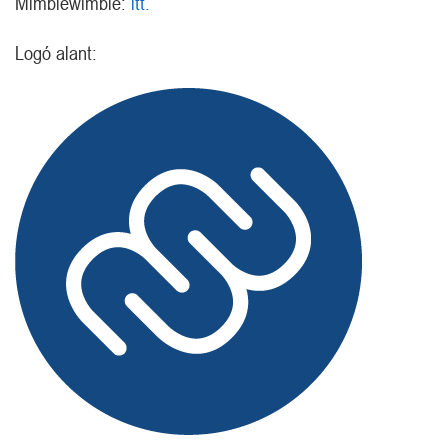
Mimblewimble:
itt.
Logó alant: