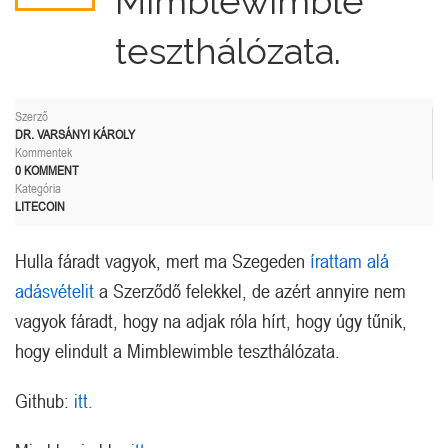
Mimblewimble
teszthálózata.
Szerző
DR. VARSÁNYI KÁROLY
Kommentek
0 KOMMENT
Kategória
LITECOIN
Hulla fáradt vagyok, mert ma Szegeden
írattam alá
adásvételit
a Szerződő felekkel, de azért annyire nem
vagyok fáradt, hogy na adjak róla hírt, hogy úgy tűnik,
hogy elindult a Mimblewimble teszthálózata.
Github:
itt.