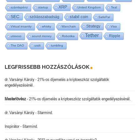
XRP
számlapénz
startup
United Kingdom
Teal
SEC
stabil coin
szólásszabadság
SafePal
Strategy
Virtual insanity
whisky
Wanchain
Visa
Tether
Ripple
utreexo
sound money
Robotika
The DAO
usdt
tumbling
LEGFRISSEBB HOZZÁSZÓLÁSOK
dr. Varsányi Károly
-
21%-os díjemelés a kriptoeszköz szolgáltatók
engedélyezésénél.
Mesterlövész
-
21%-os díjemelés a kriptoeszköz szolgáltatók engedélyezésénél.
dr. Varsányi Károly
-
Starmind.
Inspirátor
-
Starmind.
dr. Varsányi Károly
-
2032-re nyugdíjba vonul az öregedés?