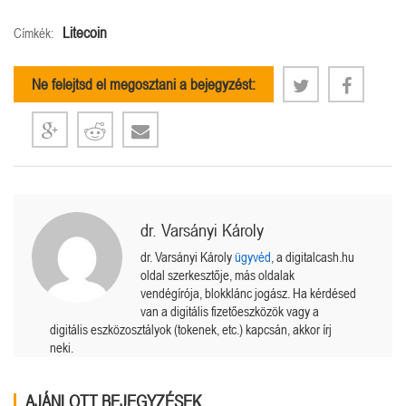
Litecoin
Címkék:
Ne felejtsd el megosztani a bejegyzést:
dr. Varsányi Károly
dr. Varsányi Károly
ügyvéd
, a digitalcash.hu
oldal szerkesztője, más oldalak
vendégírója, blokklánc jogász. Ha kérdésed
van a digitális fizetőeszközök vagy a
digitális eszközosztályok (tokenek, etc.) kapcsán, akkor írj
neki.
AJÁNLOTT BEJEGYZÉSEK