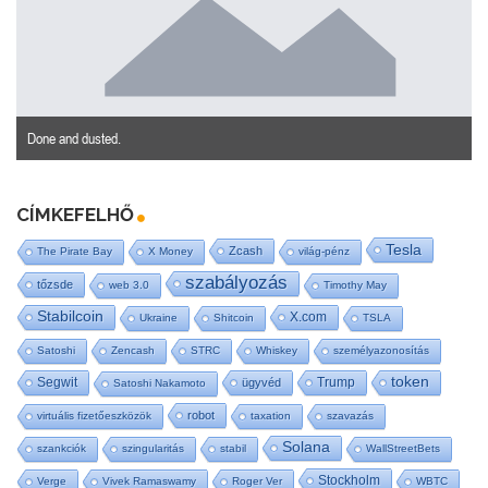
Done and dusted.
CÍMKEFELHŐ
Tesla
Zcash
The Pirate Bay
X Money
világ-pénz
szabályozás
tőzsde
web 3.0
Timothy May
Stabilcoin
X.com
Ukraine
Shitcoin
TSLA
Satoshi
Zencash
STRC
Whiskey
személyazonosítás
token
Segwit
Trump
ügyvéd
Satoshi Nakamoto
robot
virtuális fizetőeszközök
taxation
szavazás
Solana
szankciók
szingularitás
stabil
WallStreetBets
Stockholm
Verge
Vivek Ramaswamy
Roger Ver
WBTC