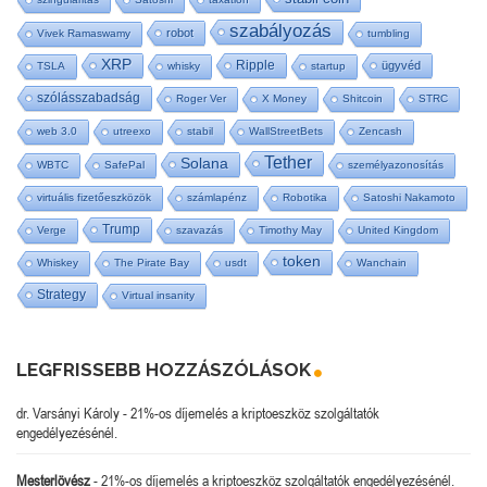
szabályozás
robot
Vivek Ramaswamy
tumbling
XRP
Ripple
ügyvéd
TSLA
whisky
startup
szólásszabadság
Roger Ver
X Money
Shitcoin
STRC
web 3.0
utreexo
stabil
WallStreetBets
Zencash
Tether
Solana
WBTC
SafePal
személyazonosítás
virtuális fizetőeszközök
számlapénz
Robotika
Satoshi Nakamoto
Trump
Verge
szavazás
Timothy May
United Kingdom
token
Whiskey
The Pirate Bay
usdt
Wanchain
Strategy
Virtual insanity
LEGFRISSEBB HOZZÁSZÓLÁSOK
dr. Varsányi Károly
-
21%-os díjemelés a kriptoeszköz szolgáltatók
engedélyezésénél.
Mesterlövész
-
21%-os díjemelés a kriptoeszköz szolgáltatók engedélyezésénél.