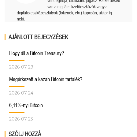
vendégírója, blokklánc jogász. Ha kérdésed
van a digitális fizetőeszközök vagy a
digitális eszközosztályok (tokenek, etc.) kapcsán, akkor írj
neki.
AJÁNLOTT BEJEGYZÉSEK
Hogy áll a Bitcoin Treasury?
2026-07-29
Megérkezett a kazah Bitcoin tartalék?
2026-07-24
6,11%-nyi Bitcoin.
2026-07-23
SZÓLJ HOZZÁ