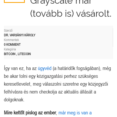
Grayscale már
(tovább is) vásárolt.
Szerző
DR. VARSÁNYI KÁROLY
Kommentek
0 KOMMENT
Kategória
BITCOIN
,
LITECOIN
Így van ez, ha az
ügyvéd
(a határidők fogságában), még
be akar tolni egy közigazgatási perhez szükséges
keresetlevelet, meg válaszolni szeretne egy közjegyzői
felhívásra és nem checkolja az aktuális állását a
dolgoknak.
Mire kettőt pislog az ember
,
már meg is van a