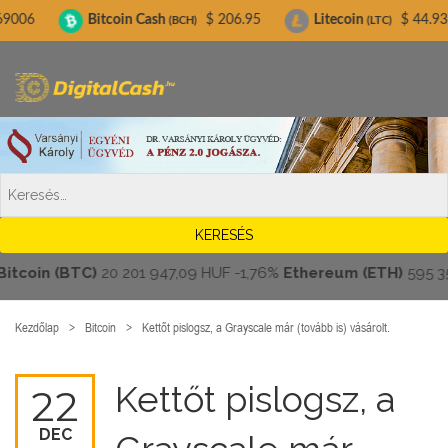
Digitalcash.hu
Bitcoin Cash
$ 206.95
Litecoin
$ 44.93
B
(BCH)
(LTC)
oin (BTC)
20 201 947,09 HUF
-1,76%
Ethereum (ETH)
595 359,
Kezdőlap
Bitcoin
Kettőt pislogsz, a Grayscale már (tovább is) vásárolt.
Kettőt pislogsz, a
22
DEC