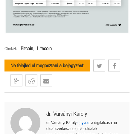
Bitcoin
Litecoin
Címkék:
,
Ne felejtsd el megosztani a bejegyzést:
dr. Varsányi Károly
dr. Varsányi Károly
ügyvéd
, a digitalcash.hu
oldal szerkesztője, más oldalak