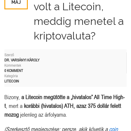
MÁJ
volt a Litecoin,
meddig menetel a
kriptovaluta?
Szerző
DR. VARSÁNYI KÁROLY
Kommentek
0 KOMMENT
Kategória
LITECOIN
Bizony,
a Litecoin megütötte a „hivatalos” All Time High-
t
, mert a
korábbi (
hivatalos
) ATH, azaz 375 dollár felett
mozog
jelenleg az árfolyama.
(Szerkesztő megjegyzése: persze, akik követik a
coin