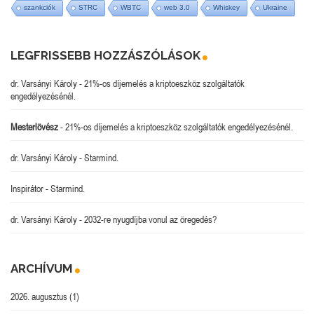
szankciók
STRC
WBTC
web 3.0
Whiskey
Ukraine
LEGFRISSEBB HOZZÁSZÓLÁSOK
dr. Varsányi Károly
-
21%-os díjemelés a kriptoeszköz szolgáltatók
engedélyezésénél.
Mesterlövész
-
21%-os díjemelés a kriptoeszköz szolgáltatók engedélyezésénél.
dr. Varsányi Károly
-
Starmind.
Inspirátor
-
Starmind.
dr. Varsányi Károly
-
2032-re nyugdíjba vonul az öregedés?
ARCHÍVUM
2026. augusztus
(1)