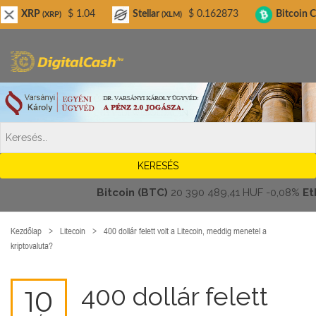
Digitalcash.hu
$ 1.04
Stellar
$ 0.162873
Bitcoin Cash
$ 
P)
(XLM)
(BCH)
Bitcoin (BTC)
20 390 489,41 HUF
-0,08%
Ethere
Kezdőlap
Litecoin
400 dollár felett volt a Litecoin, meddig menetel a
kriptovaluta?
400 dollár felett
10