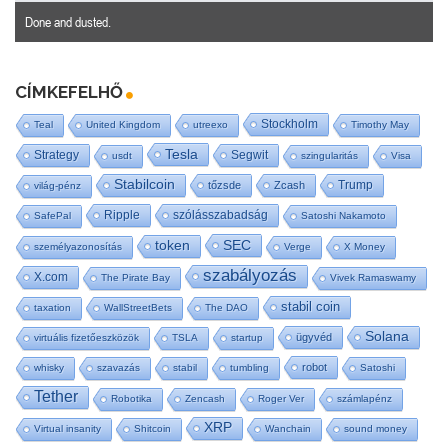
Done and dusted.
CÍMKEFELHŐ
Stockholm
Teal
United Kingdom
utreexo
Timothy May
Tesla
Strategy
Segwit
usdt
szingularitás
Visa
Stabilcoin
Trump
tőzsde
Zcash
világ-pénz
Ripple
szólásszabadság
SafePal
Satoshi Nakamoto
SEC
token
személyazonosítás
Verge
X Money
szabályozás
X.com
The Pirate Bay
Vivek Ramaswamy
stabil coin
taxation
WallStreetBets
The DAO
Solana
ügyvéd
virtuális fizetőeszközök
TSLA
startup
robot
whisky
szavazás
stabil
tumbling
Satoshi
Tether
Robotika
Zencash
Roger Ver
számlapénz
XRP
Virtual insanity
Shitcoin
Wanchain
sound money