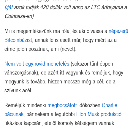
úját
azok tudják 420 dollár volt anno az LTC árfolyama a
Coinbase-en)
Mi is megemlékezünk ma róla, és aki olvassa a
népszerű
Bitcoinbázist
, annak le is esett már, hogy miért az a
címe jelen posztnak, ami (nevet).
Nem volt egy rövid menetelés
(sokszor tűnt éppen
vánszorgásnak), de azért itt vagyunk és reméljük, hogy
megyünk is tovább, hiszen messze még a cél, de a
szívünk acél.
Reméljük mindenki
megbocsátott
időközben
Charlie
bácsinak
, bár nekem a legutóbbi
Elon Musk produkció
fikázása kapcsán, efelől komoly kétségeim vannak.