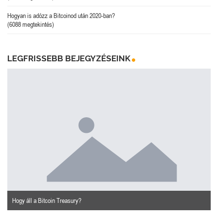
Hogyan is adózz a Bitcoinod után 2020-ban?
(6088 megtekintés)
LEGFRISSEBB BEJEGYZÉSEINK
Hogy áll a Bitcoin Treasury?
n