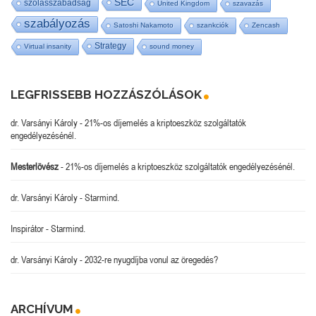
SEC
szólásszabadság
United Kingdom
szavazás
szabályozás
Satoshi Nakamoto
szankciók
Zencash
Strategy
Virtual insanity
sound money
LEGFRISSEBB HOZZÁSZÓLÁSOK
dr. Varsányi Károly
-
21%-os díjemelés a kriptoeszköz szolgáltatók
engedélyezésénél.
Mesterlövész
-
21%-os díjemelés a kriptoeszköz szolgáltatók engedélyezésénél.
dr. Varsányi Károly
-
Starmind.
Inspirátor
-
Starmind.
dr. Varsányi Károly
-
2032-re nyugdíjba vonul az öregedés?
ARCHÍVUM