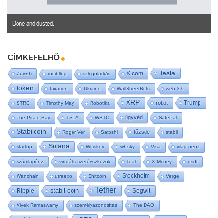
Done and dusted.
CÍMKEFELHŐ
Tesla
X.com
Zcash
tumbling
szingularitás
token
taxation
Ukraine
WallStreetBets
web 3.0
XRP
Trump
robot
STRC
Timothy May
Robotika
ügyvéd
The Pirate Bay
TSLA
WBTC
SafePal
Stabilcoin
tőzsde
Roger Ver
Satoshi
stabil
Solana
startup
Whiskey
whisky
Visa
világ-pénz
számlapénz
virtuális fizetőeszközök
Teal
X Money
usdt
Stockholm
Wanchain
utreexo
Shitcoin
Verge
Tether
stabil coin
Ripple
Segwit
Vivek Ramaswamy
személyazonosítás
The DAO