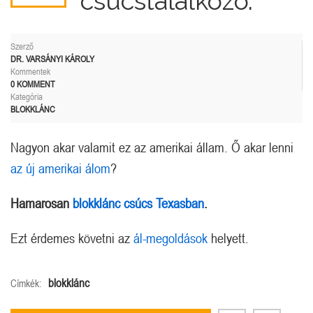
csúcstalálkozó.
Szerző
DR. VARSÁNYI KÁROLY
Kommentek
0 KOMMENT
Kategória
BLOKKLÁNC
Nagyon akar valamit ez az amerikai állam. Ő akar lenni
az új amerikai álom
?
Hamarosan
blokklánc csúcs Texasban
.
Ezt érdemes követni az
ál-megoldások
helyett.
blokklánc
Címkék: